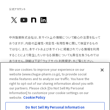
公式アカウント
中外製薬株式会社は、本サイト上の情報について細心の注意を払って
おりますが、内容の正確性・完全性・有用性等に関して保証するもの
ではなく、また、本サイトおよび本サイトに掲載されている情報を利用
することにより発生したいかなる損害についても責任を負うものでは
ありません。詳細は下記「ウェブサイト利用規定」をご覧ください。
We use cookies to improve your experience on our
website (www.chugai-pharm.co.jp), to provide social
media features and to analyze our traffic. You have the
サイトマップ
ウェブサイト利用規定
right to opt-out of our sharing information about you with
個人情報の取扱いのご案内
ソーシャルメディアポリシー
our partners. Please click [Do Not Sell My Personal
Information] to customize your cookie settings on our
推奨閲覧環境
ウェブアクセシビリティ対応
website.
Cookie Policy
Cookieポリシー
中外製薬グループプライバシー宣言
Do Not Sell My Personal Information