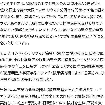
インドネシアは、ASEANの中でも最大の人口（2.4億人：世界第4
位）と国土を持つ大国ですが、リウマチ分野の専門医は70名と極め
て少なく、また、首都ジャカルタ周辺に偏在しているため、多くのリ
ウマチ患者さんは、現在の日本における標準治療を受けられてい
ないという問題を抱えています。さらに、結核などの感染症の蔓延
地域であり、免疫抑制療法であるバイオ製剤の高度な安全管理を
必要としています。
そこで、インドネシアリウマチ協会（IRA）全面協力のもと、日本の医
師が持つ技術・経験等を現地の専門医に伝えることで、リウマチ医
療水準の向上を目指す「リウマチ医療に関する国際展開推進事業」
が慶應義塾大学医学部リウマチ・膠原病内科によって思案され、厚
生労働省により採択されました*。
当社は、本事業の構想段階より慶應義塾大学から相談を受け、ア
カデミアと企業が連携し、発展途上国の医療への貢献の可能性や
実施していく上で想定される障壁について検討を重ね、下記の支