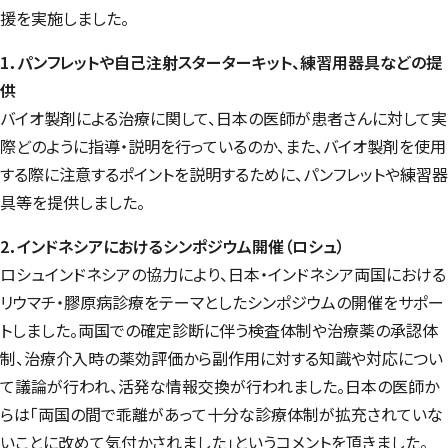
援を実施しました。
1．パンフレットや自己注射スターターキット、練習用器具などの提
供
バイオ製剤による治療に関して、日本の医師が患者さんに対して実
際どのように指導・説明を行っているのか、また、バイオ製剤を使用
する際に注意するポイントを説明するために、パンフレットや練習器
具等を提供しました。
2．インドネシアにおけるシンポジウム開催（ロシュ）
ロシュインドネシアの協力により、日本・インドネシア両国における
リウマチ・膠原病診療をテーマとしたシンポジウムの開催をサポー
トしました。両国での確定診断に伴う検査体制や治療薬の承認体
制、治療介入時の薬効評価から副作用に対する知識や対応につい
て議論が行われ、活発な情報交換が行われました。日本の医師か
らは「両国の間で乖離があって十分な診療体制が拡充されていな
いことに改めて気付かされました」というコメントを頂きました。