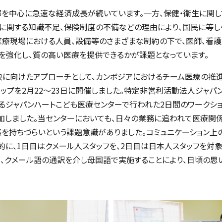
部を中心に急速な経済成長が続いています。一方、保健・衛生に関
生に関する知識不足、保険制度の不備などの理由により、国民に等
医療現場における人員、設備等のさまざまな制約の下で、医師、看
を強化し、質の高い医療を提供できるかが課題となっています。
決に向けたアプローチとして、カンボジアにおけるチーム医療の推
ップを
2月22～23日に
開催しました。特定非営利活動法人ジャパ
るジャパンハートこども医療センターで行われた2日間のワークシ
加しました。当センターにおいても、日々の業務に追われて医療関
感を持ちづらいという課題意識がありました。コミュニケーション上
に、1日目はクメール人スタッフを、2日目は日本人スタッフを対
は、クメール語の通訳を介し母国語で実施することにより、日頃の思