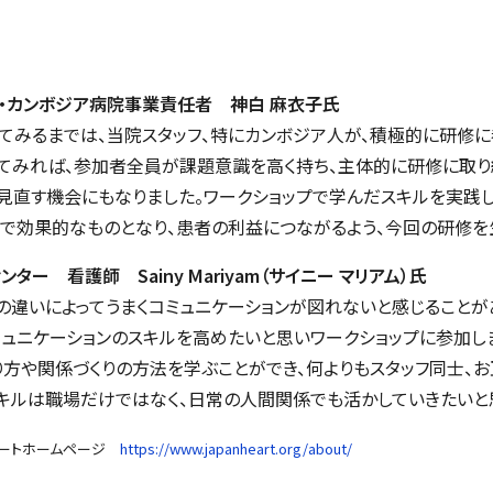
師・カンボジア病院事業責任者 神白 麻衣子氏
てみるまでは、当院スタッフ、特にカンボジア人が、積極的に研修
けてみれば、参加者全員が課題意識を高く持ち、主体的に研修に取り
見直す機会にもなりました。ワークショップで学んだスキルを実践し
で効果的なものとなり、患者の利益につながるよう、今回の研修を
ー 看護師 Sainy Mariyam（サイニー マリアム）氏
の違いによってうまくコミュニケーションが図れないと感じることが
ュニケーションのスキルを高めたいと思いワークショップに参加し
り方や関係づくりの方法を学ぶことができ、何よりもスタッフ同士、
キルは職場だけではなく、日常の人間関係でも活かしていきたいと
ハートホームページ
https://www.japanheart.org/about/