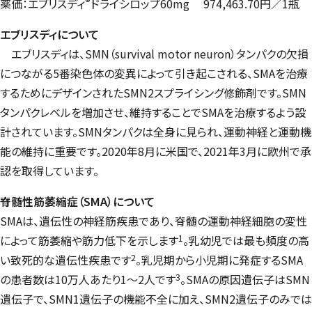
®
薬価：エブリスディ
ドライシロップ60mg
974,463.70円／1瓶
エブリスディについて
エブリスディは、SMN（survival motor neuron）タンパクの欠損
につながる5番染色体の変異によって引き起こされる、SMAを治療
するためにデザインされたSMN2スプライシング修飾剤です。SMN
タンパクレベルを増加させ、維持することでSMAを治療するよう設
計されています。SMNタンパクは全身に見られ、運動神経と運動機
能の維持に重要です。2020年8月に米国で、2021年3月に欧州で承
認を取得しています。
脊髄性筋萎縮症（SMA）について
SMAは、遺伝性の神経筋疾患であり、脊髄の運動神経細胞の変性
1
によって筋萎縮や筋力低下を示します
。乳幼児では最も頻度の高
2
い致死的な遺伝性疾患です
。乳児期から小児期に発症するSMA
3
の患者数は10万人あたり1～2人です
。SMAの原因遺伝子はSMN
遺伝子で、SMN1遺伝子の機能不全に加え、SMN2遺伝子のみでは