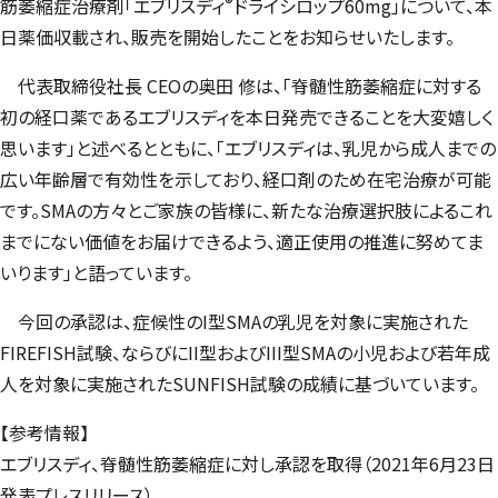
®
筋萎縮症治療剤「エブリスディ
ドライシロップ60mg」について、本
日薬価収載され、販売を開始したことをお知らせいたします。
代表取締役社長 CEOの奥田 修は、「脊髄性筋萎縮症に対する
初の経口薬であるエブリスディを本日発売できることを大変嬉しく
思います」と述べるとともに、「エブリスディは、乳児から成人までの
広い年齢層で有効性を示しており、経口剤のため在宅治療が可能
です。SMAの方々とご家族の皆様に、新たな治療選択肢によるこれ
までにない価値をお届けできるよう、適正使用の推進に努めてま
いります」と語っています。
今回の承認は、症候性のI型SMAの乳児を対象に実施された
FIREFISH試験、ならびにII型およびIII型SMAの小児および若年成
人を対象に実施されたSUNFISH試験の成績に基づいています。
【参考情報】
エブリスディ、脊髄性筋萎縮症に対し承認を取得（2021年6月23日
発表プレスリリース）