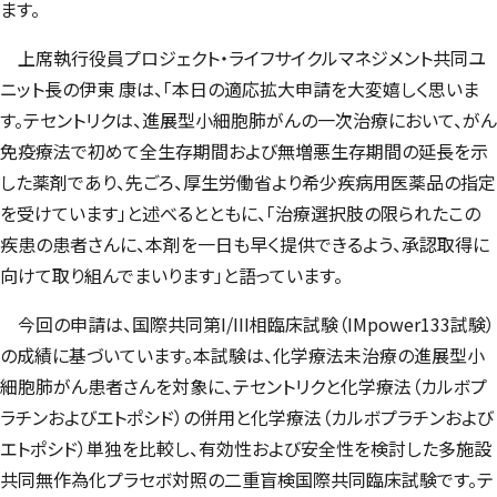
ます。
上席執行役員プロジェクト・ライフサイクルマネジメント共同ユ
ニット長の伊東 康は、「本日の適応拡大申請を大変嬉しく思いま
す。テセントリクは、進展型小細胞肺がんの一次治療において、がん
免疫療法で初めて全生存期間および無増悪生存期間の延長を示
した薬剤であり、先ごろ、厚生労働省より希少疾病用医薬品の指定
を受けています」と述べるとともに、「治療選択肢の限られたこの
疾患の患者さんに、本剤を一日も早く提供できるよう、承認取得に
向けて取り組んでまいります」と語っています。
今回の申請は、国際共同第I/III相臨床試験（IMpower133試験）
の成績に基づいています。本試験は、化学療法未治療の進展型小
細胞肺がん患者さんを対象に、テセントリクと化学療法（カルボプ
ラチンおよびエトポシド）の併用と化学療法（カルボプラチンおよび
エトポシド）単独を比較し、有効性および安全性を検討した多施設
共同無作為化プラセボ対照の二重盲検国際共同臨床試験です。テ