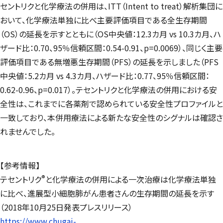
セントリクと化学療法の併用は、ITT（Intent to treat）解析集団に
おいて、化学療法単独に比べ主要評価項目である全生存期間
（OS）の延長を示すとともに（OS中央値：12.3カ月 vs 10.3カ月、ハ
ザード比：0.70、95％信頼区間：0.54-0.91、p=0.0069）、同じく主要
評価項目である無増悪生存期間（PFS）の延長を示しました（PFS
中央値：5.2カ月 vs 4.3カ月、ハザード比：0.77、95％信頼区間：
0.62-0.96、p=0.017）。テセントリクと化学療法の併用における安
全性は、これまでに各薬剤で認められている安全性プロファイルと
一致しており、本併用療法による新たな安全性のシグナルは確認さ
れませんでした。
【参考情報】
®
テセントリク
と化学療法の併用による一次治療は化学療法単独
に比べ、進展型小細胞肺がん患者さんの生存期間の延長を示す
（2018年10月25日発表プレスリリース）
https://www.chugai-