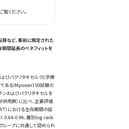
ご覧ください。
肝転移など、事前に規定された
存期間延長のベネフィットを
およびパクリタキセル（化学療
あるIMpower150試験の
チンおよびパクリタキセルを
非併用群）に比べ、主要評価
-WT）における生存期間の延
.64-0.96、層別log-rank
サブグループに共通して認められ