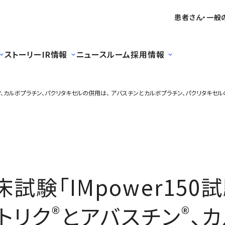
患者さん・一般
ストーリー
IR情報
ニュースルーム
採用情報
アバスチン®、カルボプラチン、パクリタキセルの併用は、 アバスチンとカルボプラチン、パク
臨床試験「IMpower150
トリク
とアバスチン
、
®
®