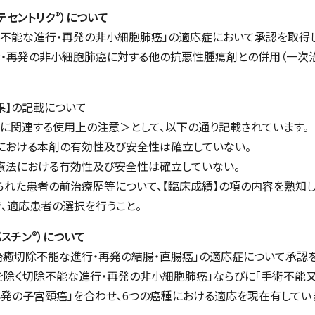
®
：テセントリク
）について
除不能な進行・再発の非小細胞肺癌」の適応症において承認を取得し
・再発の非小細胞肺癌に対する他の抗悪性腫瘍剤との併用（一次治
果】の記載について
果に関連する使用上の注意＞として、以下の通り記載されています。
における本剤の有効性及び安全性は確立していない。
療法における有効性及び安全性は確立していない。
れた患者の前治療歴等について、【臨床成績】の項の内容を熟知
、適応患者の選択を行うこと。
®
バスチン
）について
に「治癒切除不能な進行・再発の結腸・直腸癌」の適応症について承認
を除く切除不能な進行・再発の非小細胞肺癌」ならびに「手術不能又
は再発の子宮頸癌」を合わせ、6つの癌種における適応を現在有してい