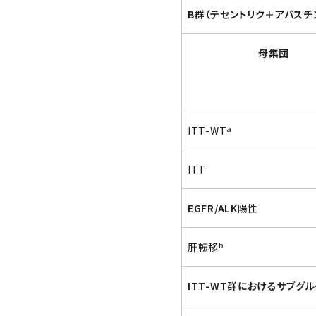
B群（テセントリク＋アバスチ
母集団
a
ITT-WT
ITT
EGFR/ALK
陽性
b
肝転移
ITT-WT群におけるサブグ