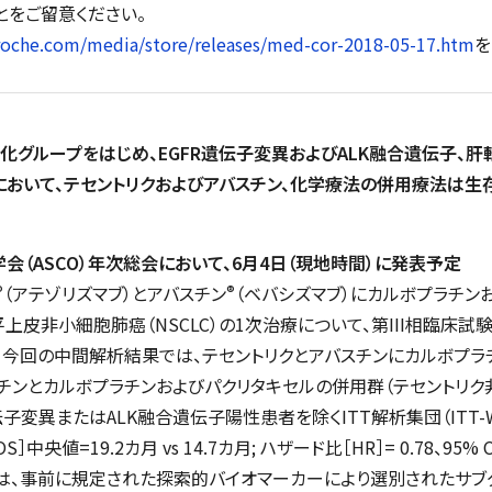
とをご留意ください。
roche.com/media/store/releases/med-cor-2018-05-17.htm
を
層別化グループをはじめ、EGFR遺伝子変異およびALK融合遺伝子、
において、テセントリクおよびアバスチン、化学療法の併用療法は生
会（ASCO）年次総会において、6月4日（現地時間）に発表予定
®
®
（アテゾリズマブ）とアバスチン
（ベバシズマブ）にカルボプラチン
皮非小細胞肺癌（NSCLC）の1次治療について、第III相臨床試験で
今回の中間解析結果では、テセントリクとアバスチンにカルボプラ
チンとカルボプラチンおよびパクリタキセルの併用群（テセントリク
伝子変異またはALK融合遺伝子陽性患者を除くITT解析集団（ITT
=19.2カ月 vs 14.7カ月; ハザード比［HR］= 0.78、95% CI: 0
Sの延長は、事前に規定された探索的バイオマーカーにより選別された