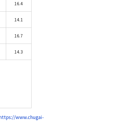
16.4
14.1
16.7
14.3
https://www.chugai-