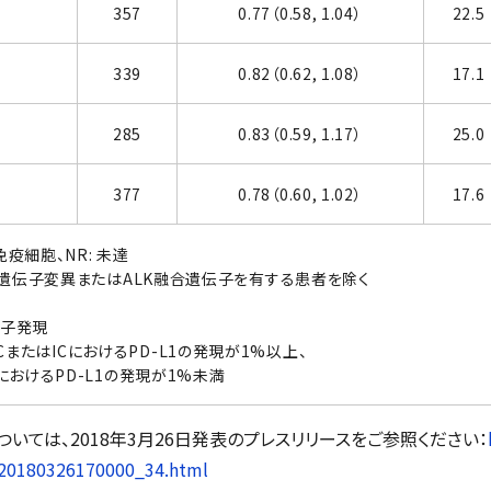
357
0.77（0.58, 1.04）
22.5
339
0.82（0.62, 1.08）
17.1
285
0.83（0.59, 1.17）
25.0
377
0.78（0.60, 1.02）
17.6
免疫細胞、NR: 未達
R遺伝子変異またはALK融合遺伝子を有する患者を除く
伝子発現
3: TCまたはICにおけるPD-L1の発現が1%以上、
ICにおけるPD-L1の発現が1%未満
については、2018年3月26日発表のプレスリリースをご参照ください：
/20180326170000_34.html