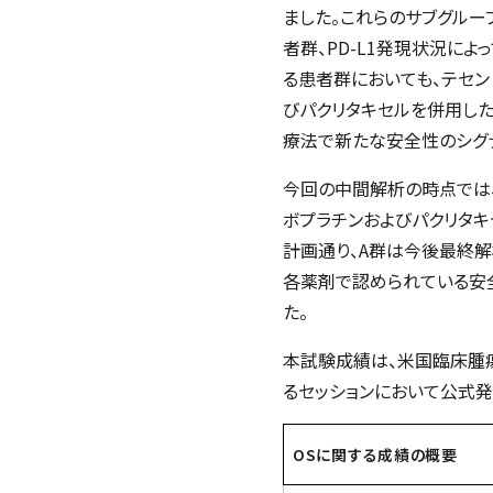
ました。これらのサブグルー
者群、PD-L1発現状況に
る患者群においても、テセン
びパクリタキセルを併用し
療法で新たな安全性のシグ
今回の中間解析の時点では、
ボプラチンおよびパクリタキ
計画通り、A群は今後最終
各薬剤で認められている安
た。
本試験成績は、米国臨床腫瘍
るセッションにおいて公式発表
OSに関する成績の概要