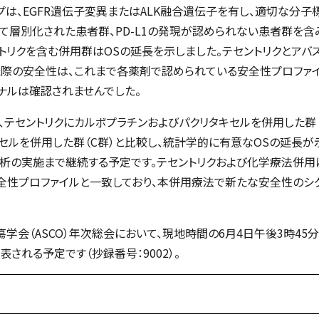
プは、EGFR遺伝子変異またはALK融合遺伝子を有し、適切な分
よって層別化された患者群、PD-L1の発現が認められない患者群を含
トリクを含む併用群はOSの延長を示しました。テセントリクとアバ
た際の安全性は、これまで各薬剤で認められている安全性プロファイ
ナルは確認されませんでした。
テセントリクにカルボプラチンおよびパクリタキセルを併用した群（
セルを併用した群（C群）と比較し、統計学的に有意なOSの延長が
解析の実施まで継続する予定です。テセントリクおよび化学療法併用
全性プロファイルと一致しており、本併用療法で新たな安全性のシ
学会（ASCO）年次総会において、現地時間の6月4日午後3時45
される予定です（抄録番号：9002）。