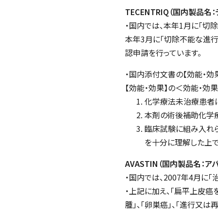
TECENTRIQ（国内製品名
・国内では、本年1月に「切
本年3月に「切除不能な進行
認申請を行っています。
・国内添付文書の【効能・効
【効能・効果】の＜効能・効
化学療法未治療患者
本剤の術後補助化学
臨床試験に組み入れら
を十分に理解した上で
AVASTIN（国内製品名：ア
・国内では、2007年4月
・上記に加え、「扁平上皮癌
腫」、「卵巣癌」、「進行又