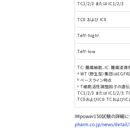
TC1/2/3 または IC1/2/3
TC0 および IC0
c
Teff-high
Teff-low
TC: 腫瘍細胞、IC: 腫瘍浸潤
a
WT（野生型）集団はEGF
b
ベースライン時点
c
T細胞活性調整因子の遺
TC1/2/3 または IC1/2/
TC0およびIC0: TCおよび
IMpower150試験の詳細
pharm.co.jp/news/detail