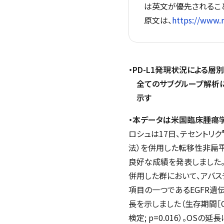
は英文が優先されるこ
原文は、
https://www.
・PD-L1発現状況による
全てのサブグループ解析
示す
・本データは米国臨床腫瘍学
ロシュは17日、テセントリク
法）を併用した転移性非扁平上
良好な成績を発表しました。
併用した群において、アバス
項目の一つであるEGFR遺
長を示しました（生存期間［OS］中央値
検定; p=0.016）。O