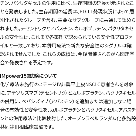
チン、パクリタキセルの併用に比べ、生存期間の延長が示されたこ
とを発表しました。生存期間の延長は、PD-L1発現状況によって層
別化されたグループを含む、主要なサブグループに共通して認めら
れました。テセントリクとアバスチン、カルボプラチン、パクリタキセ
ルの安全性は、これまで各薬剤で認められている安全性プロファ
イルと一致しており、本併用療法で新たな安全性のシグナルは確
認されませんでした。これらの成績は、今後開催されるがん関連学
会で発表される予定です。
IMpower150試験について
化学療法未施行のステージIV非扁平上皮NSCLC患者さんを対象
に、アテゾリズマブ（テセントリク）とカルボプラチン、パクリタキセル
の併用に、ベバシズマブ（アバスチン）を追加または追加しない場
合の有効性と安全性を、カルボプラチンとパクリタキセル、アバスチ
ンとの併用療法と比較検討した、オープンラベルランダム化多施設
共同第III相臨床試験です。