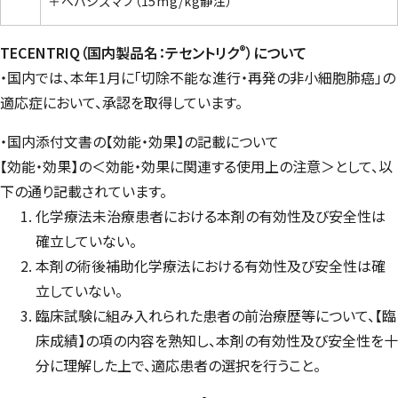
＋ベバシズマブ（15mg/kg静注）
®
TECENTRIQ（国内製品名：テセントリク
）について
・国内では、本年1月に「切除不能な進行・再発の非小細胞肺癌」の
適応症において、承認を取得しています。
・国内添付文書の【効能・効果】の記載について
【効能・効果】の＜効能・効果に関連する使用上の注意＞として、以
下の通り記載されています。
化学療法未治療患者における本剤の有効性及び安全性は
確立していない。
本剤の術後補助化学療法における有効性及び安全性は確
立していない。
臨床試験に組み入れられた患者の前治療歴等について、【臨
床成績】の項の内容を熟知し、本剤の有効性及び安全性を十
分に理解した上で、適応患者の選択を行うこと。