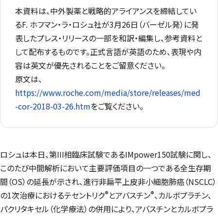
本資料は、中外製薬と戦略的アライアンスを締結してい
るF. ホフマン・ラ・ロシュ社が3月26日（バーゼル発）に発
表したプレス・リリースの一部を和訳・編集し、参考資料と
して配布するものです。正式言語が英語のため、表現や内
容は英文が優先されることをご留意ください。
原文は、
https://www.roche.com/media/store/releases/med
-cor-2018-03-26.htm
をご覧ください。
ロシュは本日、第III相臨床試験であるIMpower150試験に関し、
このたび中間解析において主要評価項目の一つである全生存期
間（OS）の延長が示され、進行非扁平上皮非小細胞肺癌（NSCLC）
®
®
の1次治療におけるテセントリク
とアバスチン
、カルボプラチン、
パクリタキセル（化学療法）の併用により、アバスチンとカルボプラ