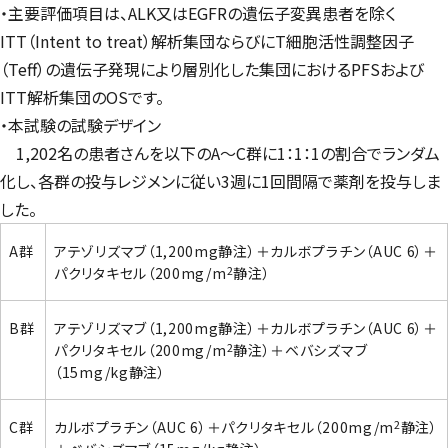
・主要評価項目は、ALK又はEGFRの遺伝子変異患者を除く
ITT（Intent to treat）解析集団ならびにT細胞活性調整因子
（Teff）の遺伝子発現により層別化した集団におけるPFSおよび
ITT解析集団のOSです。
・本試験の試験デザイン
1,202名の患者さんを以下のA～C群に1：1：1の割合でランダム
化し、各群の投与レジメンに従い3週に1回間隔で薬剤を投与しま
した。
A群
アテゾリズマブ（1,200mg静注）＋カルボプラチン（AUC 6）＋
2
パクリタキセル（200mg/m
静注）
B群
アテゾリズマブ（1,200mg静注）＋カルボプラチン（AUC 6）＋
2
パクリタキセル（200mg/m
静注）＋ベバシズマブ
（15mg/kg静注）
2
C群
カルボプラチン（AUC 6）＋パクリタキセル（200mg/m
静注）