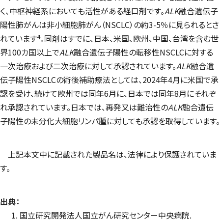
く、中枢神経系においても活性がある経口剤です。
ALK
融合遺伝子
陽性肺がんは非小細胞肺がん（NSCLC）の約3-5％に見られるとさ
4
れています
。同剤はすでに、日本、米国、欧州、中国、台湾を含む世
界100カ国以上で
ALK
融合遺伝子陽性の転移性NSCLCに対する
一次治療および二次治療に対して承認されています。
ALK
融合遺
伝子陽性NSCLCの術後補助療法としては、2024年4月に米国で承
認を受け、続けて欧州では同年6月に、日本では同年8月にそれぞ
れ承認されています。日本では、再発又は難治性の
ALK
融合遺伝
子陽性の未分化大細胞リンパ腫に対しても承認を取得しています。
上記本文中に記載された製品名は、法律により保護されていま
す。
出典：
国立研究開発法人国立がん研究センター中央病院.