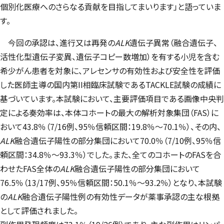
個別化医療へのさらなる貢献を目指してまいります」と語っていま
す。
今回の承認は、進行又は再発の
ALK
遺伝子異常（融合遺伝子、
活性化型遺伝子変異、遺伝子コピー数増加）を有する小児を含む
希少がん患者を対象に、アレセンサの有効性および安全性を評価
した医師主導の国内第II相臨床試験である
TACKLE
試験の成績に
基づいています。本試験において、主要評価項目である画像中央判
定による奏効率は、本体コホートの最大の解析対象集団（FAS）に
おいて43.8％（7/16例、95％信頼区間：19.8％～70.1％）、その内、
ALK
融合遺伝子陽性の部分集団において70.0％（7/10例、95％信
頼区間：34.8％～93.3％）でした。また、全てのコホートのFASを合
わせたFAS全体の
ALK
融合遺伝子陽性の部分集団において
76.5％（13/17例、95％信頼区間：50.1％～93.2％）となり、本試験
の
ALK
融合遺伝子陽性例の有効性データが薬事承認の主な根拠
として評価されました。