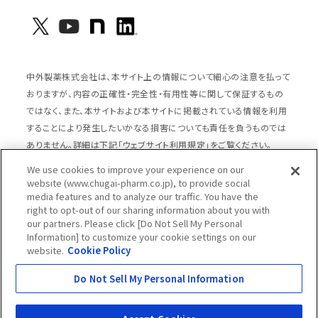
中外製薬株式会社は、本サイト上の情報について細心の注意を払って
おりますが、内容の正確性・完全性・有用性等に関して保証するもの
ではなく、また、本サイトおよび本サイトに掲載されている情報を利用
することにより発生したいかなる損害についても責任を負うものでは
ありません。詳細は下記「ウェブサイト利用規定」をご覧ください。
We use cookies to improve your experience on our
website (www.chugai-pharm.co.jp), to provide social
media features and to analyze our traffic. You have the
サイトマップ
ウェブサイト利用規定
right to opt-out of our sharing information about you with
個人情報の取扱いのご案内
ソーシャルメディアポリシー
our partners. Please click [Do Not Sell My Personal
Information] to customize your cookie settings on our
推奨閲覧環境
ウェブアクセシビリティ対応
website.
Cookie Policy
Cookieポリシー
中外製薬グループプライバシー宣言
Do Not Sell My Personal Information
Copyright © Chugai Pharmaceutical Co., Ltd.
All rights reserved.