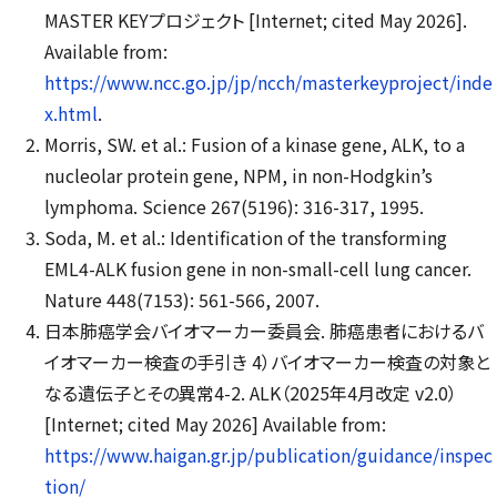
MASTER KEY
プロジェクト
[Internet; cited May 2026].
Available from:
https://www.ncc.go.jp/jp/ncch/masterkeyproject/inde
x.html
.
Morris, SW. et al.: Fusion of a kinase gene, ALK, to a
nucleolar protein gene, NPM, in non-Hodgkin’s
lymphoma. Science 267(5196): 316-317, 1995.
Soda, M. et al.: Identification of the transforming
EML4-ALK fusion gene in non-small-cell lung cancer.
Nature 448(7153): 561-566, 2007.
日本肺癌学会バイオマーカー委員会. 肺癌患者におけるバ
イオマーカー検査の手引き 4）バイオマーカー検査の対象と
なる遺伝子とその異常4-2. ALK（2025年4月改定 v2.0）
[Internet; cited May 2026] Available from:
https://www.haigan.gr.jp/publication/guidance/inspec
tion/