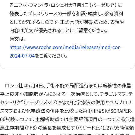
るエフ・ホフマン・ラ・ロシュ社が7月4日（バーゼル発）に
発表したプレスリリースの一部を和訳・編集し、参考資料
として配布するものです。正式言語が英語のため、表現や
内容は英文が優先されることにご留意ください。
原文は、
https://www.roche.com/media/releases/med-cor-
2024-07-04
をご覧ください。
ロシュ社は7月4日、手術不能で局所進行または転移性の非扁
平上皮非小細胞肺がんに対する一次治療として、チラゴルマブ、テ
®
セントリク
（アテゾリズマブ）および化学療法の併用とペムブロリ
ズマブおよび化学療法の併用を比較した第II/III相SKYSCRAPER-
06試験について、主解析時点では主要評価項目の一つである無増
悪生存期間（PFS）の延長を達成せず（ハザード比：1.27、95%信頼