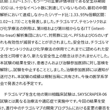
区間：1.02～1.57）、もう一つの主要評価項目である全生存期間
（OS）は、十分なイベント数に到達していないものの、最初の中間
解析において達成しなかった（ハザード比：1.33、95%信頼区間：
1.02～1.73）ことを発表しました。チラゴルマブ、テセントリクおよ
び化学療法の併用は、第II相および第III相からなるITT（intent-
to-treat）解析集団において、対照群に比べ、PFSおよびOSのいず
れも有効性が減弱することが示されました。安全性は、チラゴルマ
ブ、テセントリクおよび化学療法の併用でこれまでに認められた安
全性と同様であり、新たな安全性上の懸念は示されませんでした。
本試験の結果を受け、患者さんおよび治験参加医師に対し盲検を
解除し、試験を中止することとしました。治験参加医師には通知が
送付され、本試験の成績は規制当局に共有され、今後の医学系学
会で発表される予定です。
チラゴルマブを含む他の第III相臨床試験は、SKYSCRAPER-06
試験とは異なる治療法や適応症で実施中です。今回の結果を受
け、進行中のチラゴルマブの開発プログラムにおける変更の要否を