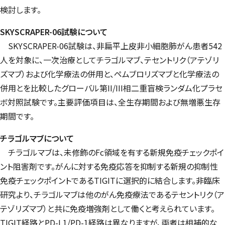
検討します。
SKYSCRAPER-06試験について
SKYSCRAPER-06試験は、非扁平上皮非小細胞肺がん患者542
人を対象に、一次治療としてチラゴルマブ、テセントリク（アテゾリ
ズマブ）および化学療法の併用と、ペムブロリズマブと化学療法の
併用とを比較したグローバル第II/III相二重盲検ランダム化プラセ
ボ対照試験です。主要評価項目は、全生存期間および無増悪生存
期間です。
チラゴルマブについて
チラゴルマブは、未修飾のFc領域を有する新規免疫チェックポイ
ント阻害剤です。がんに対する免疫応答を抑制する新規の抑制性
免疫チェックポイントであるTIGITに選択的に結合します。非臨床
研究より、チラゴルマブは他のがん免疫療法であるテセントリク（ア
テゾリズマブ）と共に免疫増強剤として働くと考えられています。
TIGIT経路とPD-L1/PD-1経路は異なりますが、両者は相補的な