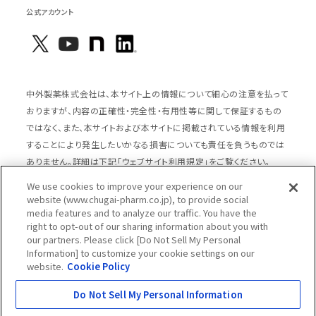
公式アカウント
中外製薬株式会社は、本サイト上の情報について細心の注意を払って
おりますが、内容の正確性・完全性・有用性等に関して保証するもの
ではなく、また、本サイトおよび本サイトに掲載されている情報を利用
することにより発生したいかなる損害についても責任を負うものでは
ありません。詳細は下記「ウェブサイト利用規定」をご覧ください。
We use cookies to improve your experience on our
website (www.chugai-pharm.co.jp), to provide social
media features and to analyze our traffic. You have the
サイトマップ
ウェブサイト利用規定
right to opt-out of our sharing information about you with
個人情報の取扱いのご案内
ソーシャルメディアポリシー
our partners. Please click [Do Not Sell My Personal
Information] to customize your cookie settings on our
推奨閲覧環境
ウェブアクセシビリティ対応
website.
Cookie Policy
Cookieポリシー
中外製薬グループプライバシー宣言
Do Not Sell My Personal Information
Copyright © Chugai Pharmaceutical Co., Ltd.
All rights reserved.