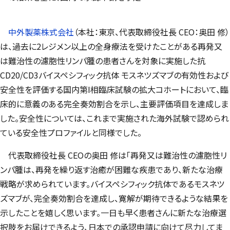
中外製薬株式会社
（本社：東京、代表取締役社長 CEO：奥田 修）
は、過去に2レジメン以上の全身療法を受けたことがある再発又
は難治性の濾胞性リンパ腫の患者さんを対象に実施した抗
CD20/CD3バイスペシフィック抗体 モスネツズマブの有効性および
安全性を評価する国内第I相臨床試験の拡大コホートにおいて、臨
床的に意義のある完全奏効割合を示し、主要評価項目を達成しま
した。安全性については、これまで実施された海外試験で認められ
ている安全性プロファイルと同様でした。
代表取締役社長 CEOの奥田 修は「再発又は難治性の濾胞性リ
ンパ腫は、再発を繰り返す治癒が困難な疾患であり、新たな治療
戦略が求められています。バイスペシフィック抗体であるモスネツ
ズマブが、完全奏効割合を達成し、寛解が期待できるような結果を
示したことを嬉しく思います。一日も早く患者さんに新たな治療選
択肢をお届けできるよう、日本での承認申請に向けて尽力してま