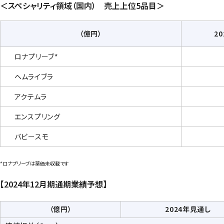
＜
スペシャリティ領域（国内） 売上上位5品目
＞
（億円）
2
ロナプリーブ*
ヘムライブラ
アクテムラ
エンスプリング
バビースモ
*ロナプリーブは薬価未収載です
【2024年12月期通期業績予想】
（億円）
2024年見通し