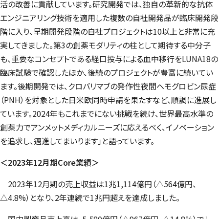
活の改善に貢献しています。研究開発では、独自の革新的な抗体
エンジニアリング技術を適用した複数の自社開発品が臨床開発段
階に入り、早期開発段階の自社プロジェクトは10以上と非常に充
実してきました。第3の創薬モダリティの柱として期待する中分子
も、重要なコンセプトである経口投与による血中移行をLUNA18の
臨床試験で確認したほか、後続のプロジェクトが豊富に続いてい
ます。後期開発では、クロバリマブの発作性夜間ヘモグロビン尿症
（PNH）を対象とした日米欧同時申請を果たすなど、順調に進展し
ています。2024年もこれまでにない挑戦を続け、世界最高水準の
創薬力でアンメットメディカルニーズに応えるべく、イノベーション
を追求し、邁進してまいります」と語っています。
＜2023年12月期Core業績＞
2023年12月期の売上収益は1兆1,114億円（△564億円、
△4.8%）となり、2年連続で1兆円超えを達成しました。
国内製商品売上高は、5,580億円（△967億円、△14.8％）でし