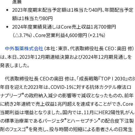
進展
2023年度期末配当予定額は1株当たり40円、年間配当予定
額は1株当たり80円
2024年度業績見通しはCore売上収益1兆700億円
（△3.7%）、Core営業利益4,600億円（+2.1%）
中外製薬株式会社
（本社：東京、代表取締役社長 CEO：奥田 修）
は、本日、2023年12月期連結決算および2024年12月期見通しを
発表しました。
代表取締役社長 CEOの奥田 修は、「成長戦略『TOP I 2030』の3
年目を迎えた2023年は、COVID-19に対する抗体カクテル療法ロ
®
ナプリーブ
の政府納入減少の影響等で減収となったものの、前年
に続き2年連続で売上収益1兆円超えを達成することができ、Core
当期利益は増益となりました。国内では、11月にHER2陽性乳がん
®
®
の標準治療薬であるパージェタ
とハーセプチン
の配合皮下注製
®
剤のフェスゴ
を発売し、投与時間の短縮による患者さんの日常生