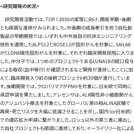
<
研究開発の状況>
研究開発活動では、TOP I 2030の実現に向け、開発早期・後期
とも順調な進捗がみられました。中長期の成長牽引を担う自社創
製品の早期開発では、いずれも中外独自の抗体エンジニアリング
技術を適用したALPS12とROSE12が固形がんを対象に、SAIL66
がCLDN6陽性固形がんを対象に、それぞれ臨床開発段階に入りま
した。中分子では、1つめのプロジェクトであるLUNA18の経口投与
による吸収（血中移行）が確認されるなど開発が進捗したことに加
えて、臨床開発入り前の後続プロジェクト約30個が進行していま
す。後期開発では、クロバリマブがPNHを対象に、日米欧で同時に
承認申請を果たしました。アレセンサは、
ALK
陽性非小細胞肺がん
のアジュバント療法を対象としたグローバル第III相ALINA試験で
再発・死亡リスクを大幅に低減させることを示し、国内（or日米欧）
での適応拡大申請に繋がりました。ロシュ以外の第三者に導出し
た自社プロジェクトも順調に進捗しており、イーライリリー社による