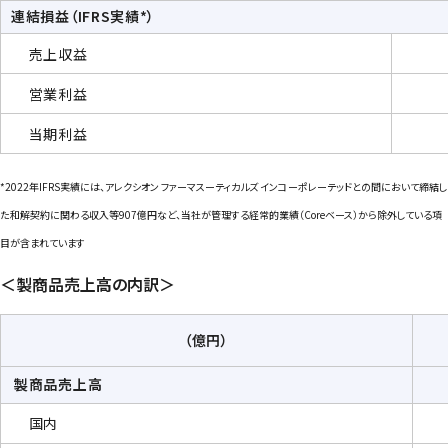
連結損益（IFRS実績*）
売上収益
営業利益
当期利益
*2022年IFRS実績には、アレクシオン ファーマスーティカルズ インコーポレーテッドとの間において締結し
た和解契約に関わる収入等907億円など、当社が管理する経常的業績（Coreベース）から除外している項
目が含まれています
＜製商品売上高の内訳＞
（億円）
製商品売上高
国内