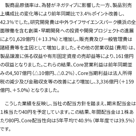
製商品原価率は、為替がネガティブに影響した一方、製品別売
上構成比の変化等により前年同期比で3.4％ポイント改善し、
42.3％でした。研究開発費は中外ライフサイエンスパーク横浜の全
面稼働を含む創薬・早期開発への投資や開発プロジェクトの進展
により1,628億円（＋13.3%）と増加し、販売費及び一般管理費は
諸経費等を主因として増加しました。その他の営業収益（費用）は、
製品譲渡に係る収益や有形固定資産の売却益等により、161億円
の収益となりました。これらの結果、Core営業利益は前年同期並
みの4,507億円（△10億円、△0.2％）、Core当期利益は法人所得
税の減少及び金融収支等の改善により増加し、3,336億円（＋159
億円、＋5.0%）となりました。
こうした業績を反映し、当社の配当方針を踏まえ、期末配当金は
１株当たり40円を予定しています。この結果、年間配当金は１株あ
たり80円、Core配当性向は5年平均で40.9％（単年度では39.5％）
です。