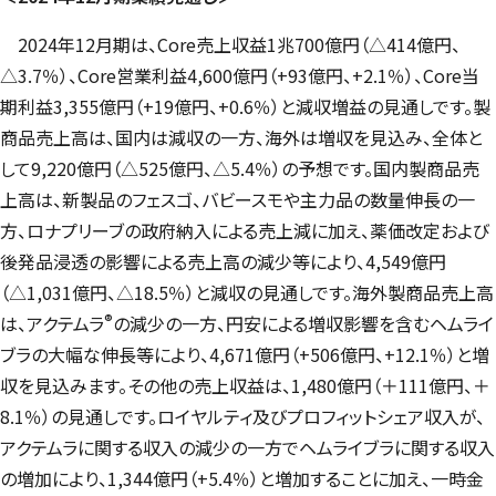
2024年12月期は、Core売上収益1兆700億円（△414億円、
△3.7％）、Core営業利益4,600億円（+93億円、+2.1％）、Core当
期利益3,355億円（+19億円、+0.6％）と減収増益の見通しです。製
商品売上高は、国内は減収の一方、海外は増収を見込み、全体と
して9,220億円（△525億円、△5.4％）の予想です。国内製商品売
上高は、新製品のフェスゴ、バビースモや主力品の数量伸長の一
方、ロナプリーブの政府納入による売上減に加え、薬価改定および
後発品浸透の影響による売上高の減少等により、4,549億円
（△1,031億円、△18.5％）と減収の見通しです。海外製商品売上高
®
は、アクテムラ
の減少の一方、円安による増収影響を含むヘムライ
ブラの大幅な伸長等により、4,671億円（+506億円、+12.1％）と増
収を見込みます。その他の売上収益は、1,480億円（＋111億円、＋
8.1％）の見通しです。ロイヤルティ及びプロフィットシェア収入が、
アクテムラに関する収入の減少の一方でヘムライブラに関する収入
の増加により、1,344億円（+5.4％）と増加することに加え、一時金