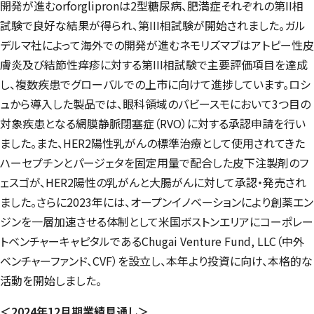
開発が進むorforglipronは2型糖尿病、肥満症それぞれの第II相
試験で良好な結果が得られ、第III相試験が開始されました。ガル
デルマ社によって海外での開発が進むネモリズマブはアトピー性皮
膚炎及び結節性痒疹に対する第III相試験で主要評価項目を達成
し、複数疾患でグローバルでの上市に向けて進捗しています。ロシ
ュから導入した製品では、眼科領域のバビースモにおいて3つ目の
対象疾患となる網膜静脈閉塞症（RVO）に対する承認申請を行い
ました。また、HER2陽性乳がんの標準治療として使用されてきた
ハーセプチンとパージェタを固定用量で配合した皮下注製剤のフ
ェスゴが、HER2陽性の乳がんと大腸がんに対して承認・発売され
ました。さらに2023年には、オープンイノベーションにより創薬エン
ジンを一層加速させる体制として米国ボストンエリアにコーポレー
トベンチャーキャピタルであるChugai Venture Fund, LLC（中外
ベンチャーファンド、CVF）を設立し、本年より投資に向け、本格的な
活動を開始しました。
＜2024年12月期業績見通し＞