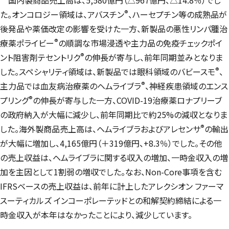
®
た。オンコロジー領域は、アバスチン
、ハーセプチン等の成熟品が
後発品や薬価改定の影響を受けた一方、新製品の悪性リンパ腫治
®
療薬ポライビー
の順調な市場浸透や主力品の免疫チェックポイ
®
ント阻害剤テセントリク
の伸長が寄与し、前年同期並みとなりま
®
した。スペシャリティ領域は、新製品では眼科領域のバビースモ
、
®
主力品では血友病治療薬のヘムライブラ
、神経疾患領域のエンス
®
プリング
の伸長が寄与した一方、COVID-19治療薬ロナプリーブ
の政府納入が大幅に減少し、前年同期比で約25%の減収となりま
®
した。海外製商品売上高は、ヘムライブラおよびアレセンサ
の輸出
が大幅に増加し、4,165億円（＋319億円、+8.3％）でした。その他
の売上収益は、ヘムライブラに関する収入の増加、一時金収入の増
加を主因として1割弱の増収でした。なお、Non-Core事項を含む
IFRSベースの売上収益は、前年に計上したアレクシオン ファーマ
スーティカルズ インコーポレーテッドとの和解契約締結による一
時金収入が本年はなかったことにより、減少しています。