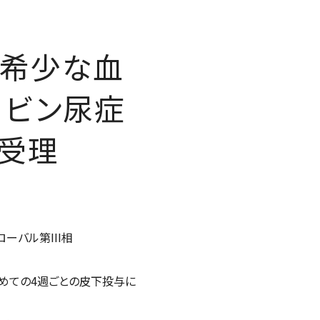
る希少な血
ロビン尿症
を受理
ーバル第III相
めての4週ごとの皮下投与に