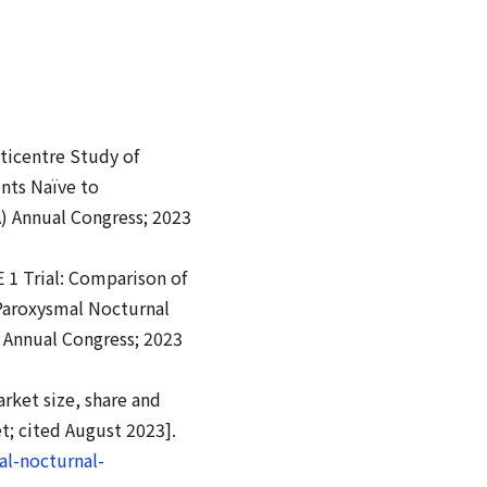
ticentre Study of
nts Naïve to
) Annual Congress; 2023
 1 Trial: Comparison of
Paroxysmal Nocturnal
 Annual Congress; 2023
ket size, share and
t; cited August 2023].
al-nocturnal-