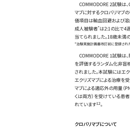
COMMODORE 2
試験は、
マブに対するクロバリマブの
価項目は輸血回避および溶
*
成人被験者
は2:1の比で
当てられました。18歳未満
*治験実施計画書改訂前に登録された
COMMODORE 1
試験は、
を評価するランダム化非盲検
されました。本試験にはエク
エクリズマブによる治療を受
マブによる適応外の用量（P
くは両方）を受けている患
12
れています
。
クロバリマブについて