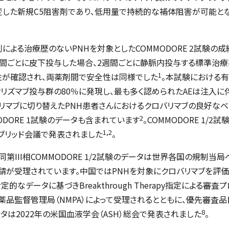
変した新規C5阻害剤であり、低用量で持続的な補体阻害が可能とな
剤による治療歴のないPNHを対象とした
COMMODORE 2
試験の成
週間ごとに皮下投与した場合、2週間ごとに静脈内投与する標準治療
1
性が確認され、両薬剤間で安全性は同様でした
。本試験における有
クリズマブ投与群の80％に発現し、最も多く認められたAEは注入に
リマブに切り替えたPNH患者さんにおけるクロバリマブの良好なベネ
2
DORE 1
試験のデータも含まれています
。
COMMODORE 1/2
試験
1,2
イブリッド会議で発表されました
。
第III相
COMMODORE 1/2
試験のデータは世界各国の規制当局
が受理されています。中国ではPNHを対象にクロバリマブを評価し
肯定的なデータに基づき
Breakthrough Therapy
指定による審査プ
薬品監督管理局（NMPA）によって受理されるとともに、優先審査品
8
タは2022年の米国血液学会（ASH）総会で発表されました
。