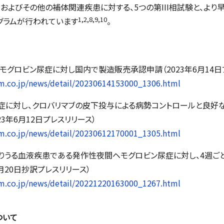
およびその他の補体関連疾患に対する、5つの第III相試験と、より
1,2,8,9,10
グラムが行われています
。
モグロビン尿症に対し国内で製造販売承認申請（2023年6月14日
m.co.jp/news/detail/20230614153000_1306.html
症に対し、クロバリマブの皮下投与による病勢コントロールと良好
3年6月12日プレスリリース）
m.co.jp/news/detail/20230612170001_1305.html
わりうる血液疾患である発作性夜間ヘモグロビン尿症に対し、4週ご
2月20日抄訳プレスリリース）
m.co.jp/news/detail/20221220163000_1267.html
ついて