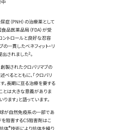
行中
ン尿症（PNH）の治療薬として
食品医薬品局（FDA）が受
患コントロールと良好な忍容
マブの一貫したベネフィット・リ
2
提出されました
。
て創製されたクロバリマブの
述べるとともに、「クロバリ
す。長期に亘る治療を要する
ことは大きな意義がありま
いります」と語っています。
血球が自然免疫系の一部であ
ドを阻害するC5阻害剤はこ
®
グ抗体
技術により抗体を繰り