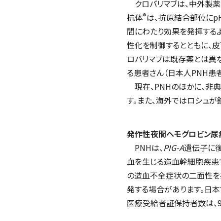
クロバリマブは、中外製薬
®
抗体
は、抗原結合部位にp
間にわたり効果を発揮するよ
性化を制御するとともに、
ロバリマブは既存薬とは異
る患者さん（日本人PNH患
現在、PNHのほかに、非典
す。また、海外ではロシュが鎌
発作性夜間ヘモグロビン尿症
PNHは、
PIG-A
遺伝子に
血を生じる造血幹細胞疾患
の造血不全症状の二面性を
発する場合があります。日本
医療受給者証保持者数は、9