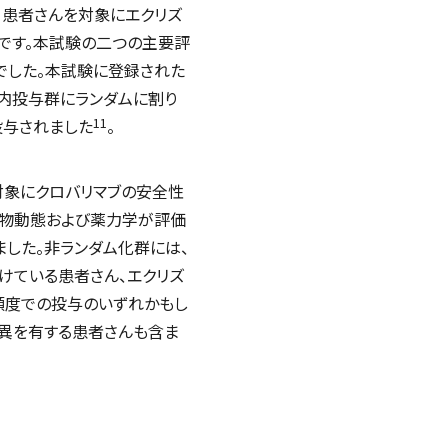
）患者さんを対象にエクリズ
験です。本試験の二つの主要評
でした。本試験に登録された
脈内投与群にランダムに割り
11
投与されました
。
対象にクロバリマブの安全性
薬物動態および薬力学が評価
ました。非ランダム化群には、
けている患者さん、エクリズ
高頻度での投与のいずれかもし
変異を有する患者さんも含ま