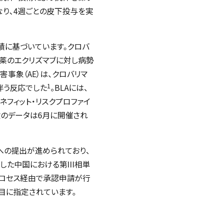
り、4週ごとの皮下投与を実
績に基づいています。クロバ
薬のエクリズマブに対し病勢
害事象（AE）は、クロバリマ
1
伴う反応でした
。BLAには、
フィット・リスクプロファイ
のデータは6月に開催され
への提出が進められており、
た中国における第III相単
ロセス経由で承認申請が行
目に指定されています。