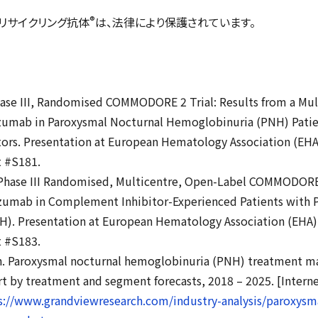
®
サイクリング抗体
は、法律により保護されています。
Phase III, Randomised COMMODORE 2 Trial: Results from a Mul
zumab in Paroxysmal Nocturnal Hemoglobinuria (PNH) Patie
rs. Presentation at European Hematology Association (EHA
t #S181.
. Phase III Randomised, Multicentre, Open-Label COMMODORE
zumab in Complement Inhibitor-Experienced Patients with 
). Presentation at European Hematology Association (EHA)
t #S183.
. Paroxysmal nocturnal hemoglobinuria (PNH) treatment mar
rt by treatment and segment forecasts, 2018 – 2025. [Interne
s://www.grandviewresearch.com/industry-analysis/paroxysm