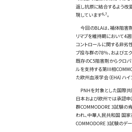
返し抗原に結合するよう改
6,7
現しています
。
今回のBLAは、補体阻害
リマブを維持期において4
コントロールに関する非劣
ブ投与群の78％、およびエ
既存のC5阻害剤からクロバ
ルを支持する第III相
COMMO
た欧州血液学会（EHA）ハ
PNHを対象とした国際共同
日本および欧州では承認申請
群
COMMODORE 3
試験の
われ、中華人民共和国 国家
COMMODORE 3
試験のデー