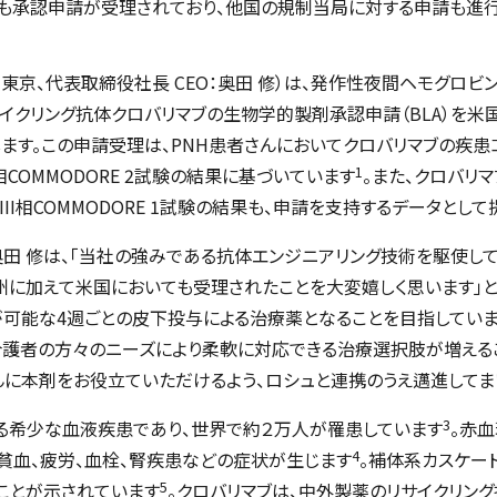
ても承認申請が受理されており、他国の規制当局に対する申請も進
：東京、代表取締役社長 CEO：奥田 修）は、発作性夜間ヘモグロビ
イクリング抗体クロバリマブの生物学的製剤承認申請（BLA）を米国
ます。この申請受理は、PNH患者さんにおいてクロバリマブの疾
1
相
COMMODORE 2
試験の結果に基づいています
。また、クロバリ
II相
COMMODORE 1
試験の結果も、申請を支持するデータとして
田 修は、「当社の強みである抗体エンジニアリング技術を駆使し
州に加えて米国においても受理されたことを大変嬉しく思います」と
が可能な4週ごとの皮下投与による治療薬となることを目指していま
や介護者の方々のニーズにより柔軟に対応できる治療選択肢が増える
んに本剤をお役立ていただけるよう、ロシュと連携のうえ邁進してま
3
る希少な血液疾患であり、世界で約２万人が罹患しています
。赤
4
貧血、疲労、血栓、腎疾患などの症状が生じます
。補体系カスケー
5
ことが示されています
。クロバリマブは、中外製薬のリサイクリン