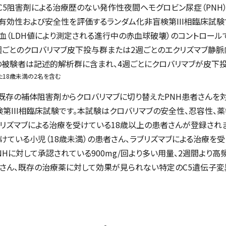
C5阻害剤による治療歴のない発作性夜間ヘモグロビン尿症（PNH
有効性および安全性を評価するランダム化非盲検第III相臨床試
血（LDH値により測定される進行中の赤血球破壊）のコントロール
4週ごとのクロバリマブ皮下投与群または2週ごとのエクリズマブ静
の被験者は記述的解析群に含まれ、4週ごとにクロバリマブが皮下
18歳未満の2名を含む
既存の補体阻害剤からクロバリマブに切り替えたPNH患者さんを
第III相臨床試験です。本試験はクロバリマブの安全性、忍容性、
リズマブによる治療を受けている18歳以上の患者さんが登録され
けている小児（18歳未満）の患者さん、ラブリズマブによる治療を受
NHに対して承認されている900mg/回より多い用量、2週間より
者さん、既存の治療薬に対して効果が見られない特定のC5遺伝子