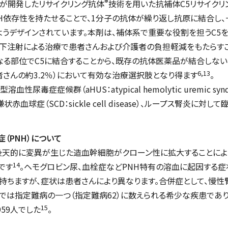
®
が開発したリサイクリング抗体
技術を用いた抗補体C5リサイクリ
H依存性を持たせることで、1分子の抗体が繰り返し抗原に結合し
うデザインされています。本剤は、補体系で重要な役割を担うC5
皮下注射による治療で患者さんおよび介護者の負担軽減をもたらすこ
なる部位でC5に結合することから、既存の抗体医薬品が結合しない
6,13
者さんの約3.2％）において有効な治療選択肢となり得ます
。
型溶血性尿毒症症候群（aHUS：
atypical hemolytic uremic sy
状赤血球症（SCD：
sickle cell disease
）、ループス腎炎に対して
（PNH）について
後天的に変異が生じた造血幹細胞がクローン性に拡大することによ
14
です
。ヘモグロビン尿、血栓症などPNH特有の溶血に起因する
持ちますが、症状は患者さんにより異なります。合併症として、慢性
では指定難病の一つ（指定難病62）に数えられる希少な疾患であ
15
59人でした
。