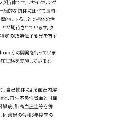
ング抗体です。リサイクリング
、一般的な抗体に比べて長時
を標的にすることで補体の活
とが期待されています。ク
特定のC5遺伝子変異を有す
ndrome
）の開発を行っていま
臨床試験を実施しています。
り、自己補体による血管内溶
症状と、再生不良性貧血と同様
腎臓病、肺高血圧症等を併
り、同疾患の令和3年度末の