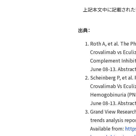
上記本文中に記載されたリ
出典：
Roth A, et al. The 
Crovalimab vs Eculi
Complement Inhibito
June 08-13. Abstrac
Scheinberg P, et al
Crovalimab Vs Eculi
Hemogobinuria (PNH
June 08-13. Abstrac
Grand View Research
trends analysis repo
Available from:
http