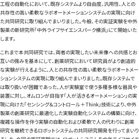
工程の自動化において、既存システムより自由度、汎用性、人との
共存性の高い柔軟なラボオートメーションシステムの実現に向け
た共同研究に取り組んでまいりました。今般、その実証実験を中外
製薬の新研究所「中外ライフサイエンスパーク横浜」にて開始いた
します。
これまで本共同研究では、両者の実現したい未来像への共感とお
互いの強みを基本にして、創薬研究において研究員がより創造的
な実験が行えるように、人との共存性の高い柔軟なラボオートメー
ションシステムの実現に取り組んでまいりました。既存システムで
は取り扱いが困難であった、人が実験室で使う多種多様な器具や
装置に対し、オムロンが目指す「人が活きるオートメーション」の実
現に向けた「センシング＆コントロール＋Think」技術により、中外
製薬の創薬研究に最適化した実験自動化システムの構築に向け、
複雑な操作を伴う実験の自動化および柔軟で人の代わりに創薬
研究を継続できるロボットシステムの共同研究開発を行ってまいり
ました。今回の実証実験では、ロボットシステムを中外ライフサイエ