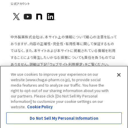
公式アカウント
中外製薬株式会社は、本サイト上の情報について細心の注意を払って
おりますが、内容の正確性・完全性・有用性等に関して保証するもの
ではなく、また、本サイトおよび本サイトに掲載されている情報を利用
することにより発生したいかなる損害についても責任を負うものでは
ありません。詳細は下記「ウェブサイト利用規定」をご覧ください。
We use cookies to improve your experience on our
website (www.chugai-pharm.co.jp), to provide social
media features and to analyze our traffic. You have the
サイトマップ
ウェブサイト利用規定
right to opt-out of our sharing information about you with
個人情報の取扱いのご案内
ソーシャルメディアポリシー
our partners. Please click [Do Not Sell My Personal
Information] to customize your cookie settings on our
推奨閲覧環境
ウェブアクセシビリティ対応
website.
Cookie Policy
Cookieポリシー
中外製薬グループプライバシー宣言
Do Not Sell My Personal Information
Copyright © Chugai Pharmaceutical Co., Ltd.
All rights reserved.