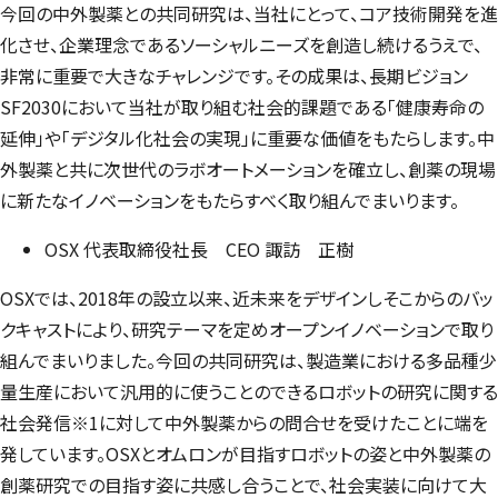
今回の中外製薬との共同研究は、当社にとって、コア技術開発を進
化させ、企業理念であるソーシャルニーズを創造し続けるうえで、
非常に重要で大きなチャレンジです。その成果は、長期ビジョン
SF2030において当社が取り組む社会的課題である「健康寿命の
延伸」や「デジタル化社会の実現」に重要な価値をもたらします。中
外製薬と共に次世代のラボオートメーションを確立し、創薬の現場
に新たなイノベーションをもたらすべく取り組んでまいります。
OSX 代表取締役社長 CEO 諏訪 正樹
OSXでは、2018年の設立以来、近未来をデザインしそこからのバッ
クキャストにより、研究テーマを定めオープンイノベーションで取り
組んでまいりました。今回の共同研究は、製造業における多品種少
量生産において汎用的に使うことのできるロボットの研究に関する
社会発信※1に対して中外製薬からの問合せを受けたことに端を
発しています。OSXとオムロンが目指すロボットの姿と中外製薬の
創薬研究での目指す姿に共感し合うことで、社会実装に向けて大