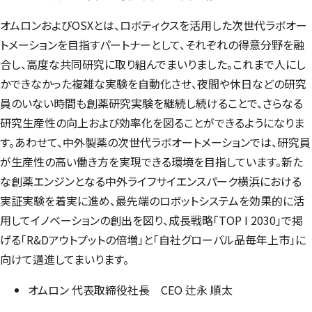
オムロンおよびOSXとは、ロボティクスを活用した次世代ラボオー
トメーションを目指すパートナーとして、それぞれの得意分野を融
合し、高度な共同研究に取り組んでまいりました。これまで人にし
かできなかった複雑な実験を自動化させ、夜間や休日などの研究
員のいない時間も創薬研究実験を継続し続けることで、さらなる
研究生産性の向上および効率化を図ることができるようになりま
す。あわせて、中外製薬の次世代ラボオートメーションでは、研究員
が生産性の高い働き方を実現できる環境を目指しています。新た
な創薬エンジンとなる中外ライフサイエンスパーク横浜における
実証実験を着実に進め、最先端のロボットシステムを効果的に活
用してイノベーションの創出を図り、成長戦略「TOP I 2030」で掲
げる「R&Dアウトプットの倍増」と「自社グローバル品毎年上市」に
向けて邁進してまいります。
オムロン 代表取締役社長 CEO 辻永 順太