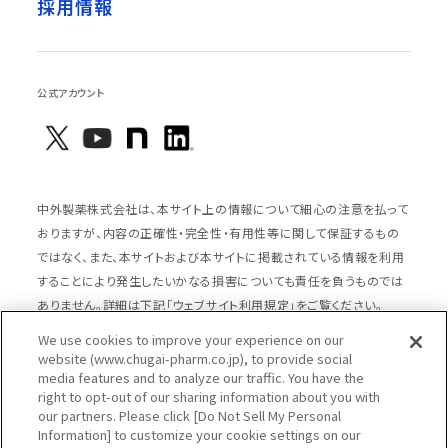
採用情報
公式アカウント
中外製薬株式会社は、本サイト上の情報について細心の注意を払って
おりますが、内容の正確性・完全性・有用性等に関して保証するもの
ではなく、また、本サイトおよび本サイトに掲載されている情報を利用
することにより発生したいかなる損害についても責任を負うものでは
ありません。詳細は下記「ウェブサイト利用規定」をご覧ください。
We use cookies to improve your experience on our
website (www.chugai-pharm.co.jp), to provide social
media features and to analyze our traffic. You have the
サイトマップ
ウェブサイト利用規定
right to opt-out of our sharing information about you with
個人情報の取扱いのご案内
ソーシャルメディアポリシー
our partners. Please click [Do Not Sell My Personal
Information] to customize your cookie settings on our
推奨閲覧環境
ウェブアクセシビリティ対応