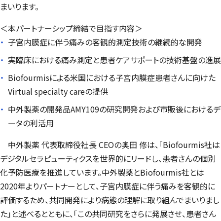
まいります。
＜本パートナーシップ締結で目指す内容＞
子宮内膜症に伴う痛みの客観的測定技術の継続的な開発
実臨床における痛み測定と患者ケアサポートの技術基盤の進展
Biofourmis
による米国における子宮内膜症患者さんに向けた
Virtual specialty care
の提供
中外製薬の開発品AMY109の研究開発および市販後におけるデ
ータの利活用
中外製薬 代表取締役社長 CEOの奥田 修は、「
Biofourmis
社は
デジタルセラピューティクスを世界的にリードし、患者さんの個別
化予防医療を推進しています。中外製薬と
Biofourmis
社とは
2020年よりパートナーとして、子宮内膜症に伴う痛みを客観的に
評価するため、共同開発により病態の理解に取り組んでまいりまし
た」と述べるとともに、「この共同研究をさらに発展させ、患者さん