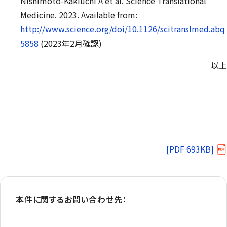
Nishimoto-Kakiuchi A et al. Science Translational
Medicine. 2023. Available from:
http://www.science.org/doi/10.1126/scitranslmed.abq
5858
(2023年2月確認)
以上
[PDF 693KB]
本件に関するお問い合わせ先：