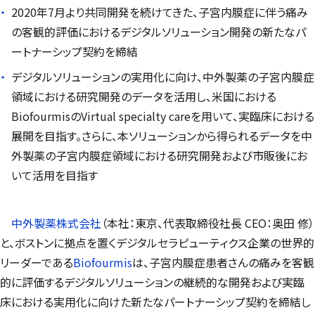
2020年7月より共同開発を続けてきた、子宮内膜症に伴う痛み
の客観的評価におけるデジタルソリューション開発の新たなパ
ートナーシップ契約を締結
デジタルソリューションの実用化に向け、中外製薬の子宮内膜症
領域における研究開発のデータを活用し、米国における
Biofourmis
の
Virtual specialty care
を用いて、実臨床における
展開を目指す。さらに、本ソリューションから得られるデータを中
外製薬の子宮内膜症領域における研究開発および市販後にお
いて活用を目指す
中外製薬株式会社
（本社：東京、代表取締役社長 CEO：奥田 修）
と、ボストンに拠点を置くデジタルセラピューティクス企業の世界的
リーダーである
Biofourmis
は、子宮内膜症患者さんの痛みを客観
的に評価するデジタルソリューションの継続的な開発および実臨
床における実用化に向けた新たなパートナーシップ契約を締結し