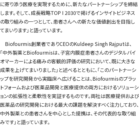
に寄り添う医療を実現するために、新たなパートナーシップを締結
します。そして、成長戦略
TOP I 2030
で掲げるインサイトビジネス
の取り組みの一つとして、患者さんへの新たな価値創出を目指し
てまいります」と語っています。
Biofourmis
創業者でありCEOの
Kuldeep Singh Rajput
は、
「中外製薬と
Biofourmis
は、子宮内膜症患者さんのデジタルバイ
オマーカーによる痛みの客観的評価の研究において、既に大きな
成果を上げてまいりました」と述べるとともに、「このパートナーシ
ップを研究開発から実臨床へ広げることは、
Biofourmis
のプラッ
トフォームおよび医薬品開発と医療提供の両方におけるソリューシ
ョンの拡張性と柔軟性を実証するものです。両社は医療提供および
医薬品の研究開発における最大の課題を解決すべく注力しており、
中外製薬との患者さんを中心とした提携は、その代表的な取り組
みです」と語っています。