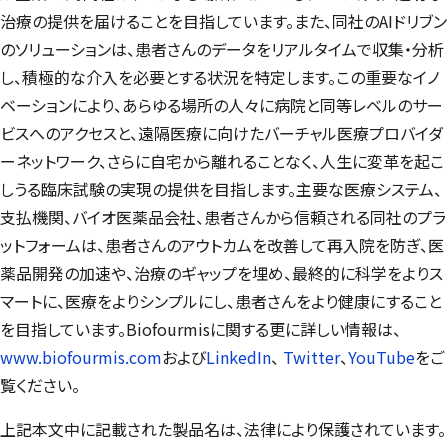
治療の提供を届けることを目指しています。また、同社のAIドリブン
のソリューションは、患者さんのデータをリアルタイムで収集・分析
し、積極的な介入を必要とする状況を特定します。この重要なイノ
ベーションにより、あらゆる場所の人々に病院と同等レベルのサー
ビスへのアクセスと、遠隔医療に向けたバーチャル医療プロバイダ
ーネットワーク、さらに自宅から離れることなく、人生に変革を起こ
しうる臨床試験の実現の提供を目指します。主要な医療システム、
支払機関、バイオ医薬品会社、患者さんから信頼される同社のプラ
ットフォームは、患者さんのアウトカムを改善して再入院を防ぎ、医
薬品開発の加速や、治療のギャップを埋め、最終的に科学をよりス
マートに、医療をよりシンプルにし、患者さんをより健康にすること
を目指しています。
Biofourmis
に関する更に詳しい情報は、
www.biofourmis.com
および
LinkedIn
、
Twitter
、
YouTube
をご
覧ください。
上記本文中に記載された製品名は、法律により保護されています。