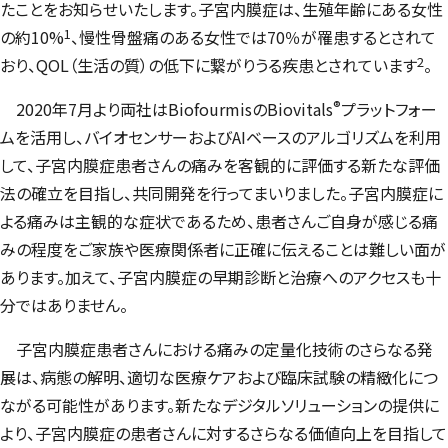
たことをお知らせいたします。子宮内膜症は、生殖年齢にある女性
1
の約10%
、慢性骨盤痛のある女性では70％が罹患するとされて
2
おり、QOL（生活の質）の低下に繋がりうる疾患とされています
。
®
2020年7月より両社は
Biofourmis
の
Biovitals
プラットフォー
ムを活用し、バイオセンサーおよびAIベースのアルゴリズムを利用
して、子宮内膜症患者さんの痛みを客観的に評価する新たな評価
法の確立を目指し、共同開発を行ってまいりました。子宮内膜症に
よる痛みは主観的な症状であるため、患者さんご自身が感じる痛
みの程度をご家族や医療関係者に正確に伝えることは難しい面が
あります。加えて、子宮内膜症の早期診断と治療へのアクセスも十
分ではありません。
子宮内膜症患者さんにおける痛みの定量化技術のさらなる発
展は、病態の解明、適切な医療ケアおよび臨床試験の精緻化につ
ながる可能性があります。新たなデジタルソリューションの提供に
より、子宮内膜症の患者さんに対するさらなる価値向上を目指して