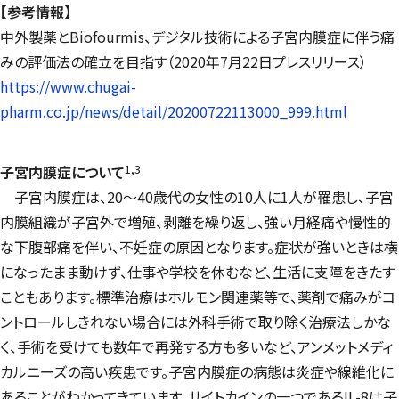
【参考情報】
中外製薬と
Biofourmis
、デジタル技術による子宮内膜症に伴う痛
みの評価法の確立を目指す（2020年7月22日プレスリリース）
https://www.chugai-
pharm.co.jp/news/detail/20200722113000_999.html
1,3
子宮内膜症について
子宮内膜症は、20～40歳代の女性の10人に1人が罹患し、子宮
内膜組織が子宮外で増殖、剥離を繰り返し、強い月経痛や慢性的
な下腹部痛を伴い、不妊症の原因となります。症状が強いときは横
になったまま動けず、仕事や学校を休むなど、生活に支障をきたす
こともあります。標準治療はホルモン関連薬等で、薬剤で痛みがコ
ントロールしきれない場合には外科手術で取り除く治療法しかな
く、手術を受けても数年で再発する方も多いなど、アンメットメディ
カルニーズの高い疾患です。子宮内膜症の病態は炎症や線維化に
あることがわかってきています。サイトカインの一つであるIL-8は子