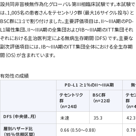
設共同非盲検無作為化グローバル第III相臨床試験です。本試験で
は、1,005名の患者さんをテセントリク群（最大16サイクル投与）と
BSC群に1:1で割り付けました。主要評価項目は、II～IIIA期のPD-
L1陽性集団、II～IIIA期の全集団およびIB～IIIA期のITT集団それ
ぞれにおける主治医判定による無病生存期間（DFS）です。主要な
副次評価項目には、IB～IIIA期のITT集団全体における全生存期
間（OS）が含まれています。
有効性の成績
PD-L1 ≥1％のII～IIIA期
無
テセントリク
BSC群
テセ
群
（n=228）
群
（n=248）
（n=
DFS（中央値、月）
未達
35.3
42.3
層別ハザード比
0.66（0.50～0.88）
0.7
（95％信頼区間）