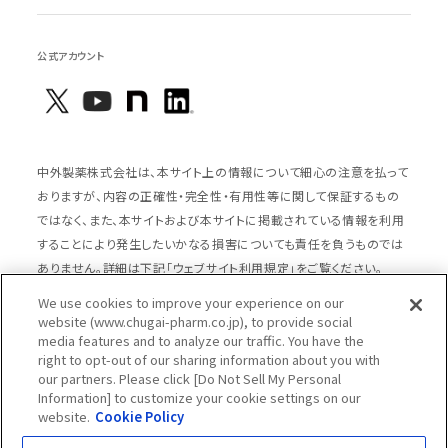
公式アカウント
中外製薬株式会社は、本サイト上の情報について細心の注意を払って
おりますが、内容の正確性・完全性・有用性等に関して保証するもの
ではなく、また、本サイトおよび本サイトに掲載されている情報を利用
することにより発生したいかなる損害についても責任を負うものでは
ありません。詳細は下記「ウェブサイト利用規定」をご覧ください。
We use cookies to improve your experience on our
website (www.chugai-pharm.co.jp), to provide social
media features and to analyze our traffic. You have the
サイトマップ
ウェブサイト利用規定
right to opt-out of our sharing information about you with
個人情報の取扱いのご案内
ソーシャルメディアポリシー
our partners. Please click [Do Not Sell My Personal
Information] to customize your cookie settings on our
推奨閲覧環境
ウェブアクセシビリティ対応
website.
Cookie Policy
Cookieポリシー
中外製薬グループプライバシー宣言