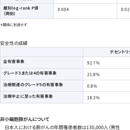
層別
log-rank
P値
0.004
0.02
（両側）
＊閾値に到達せず
安全性の成績
テセントリ
全有害事象
92.7％
グレード3または4の有害事象
21.8％
治療関連のグレード5の有害事象
0.8％
治療中止に至った有害事象
18.2％
非小細胞肺がんについて
日本人における肺がんの年間罹患者数は130,000人（男性