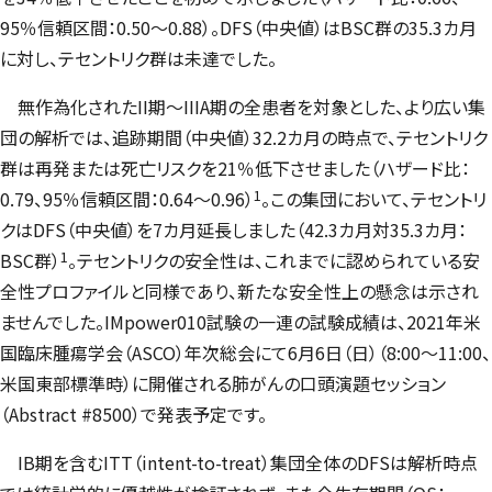
95％信頼区間：0.50～0.88）。DFS（中央値）はBSC群の35.3カ月
に対し、テセントリク群は未達でした。
無作為化されたII期～IIIA期の全患者を対象とした、より広い集
団の解析では、追跡期間（中央値）32.2カ月の時点で、テセントリク
群は再発または死亡リスクを21％低下させました（ハザード比：
1
0.79、95％信頼区間：0.64～0.96）
。この集団において、テセントリ
クはDFS（中央値）を7カ月延長しました（42.3カ月対35.3カ月：
1
BSC群）
。テセントリクの安全性は、これまでに認められている安
全性プロファイルと同様であり、新たな安全性上の懸念は示され
ませんでした。
IMpower
010試験の一連の試験成績は、2021年米
国臨床腫瘍学会（ASCO）年次総会にて6月6日（日）（8:00～11:00、
米国東部標準時）に開催される肺がんの口頭演題セッション
（
Abstract
#8500）で発表予定です。
IB期を含むITT（
intent-to-treat
）集団全体のDFSは解析時点