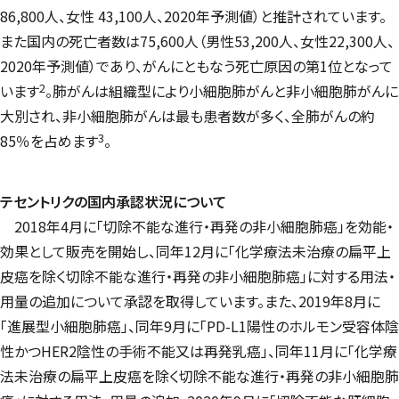
86,800人、女性 43,100人、2020年予測値）と推計されています。
また国内の死亡者数は75,600人（男性53,200人、女性22,300人、
2020年予測値）であり、がんにともなう死亡原因の第1位となって
2
います
。肺がんは組織型により小細胞肺がんと非小細胞肺がんに
大別され、非小細胞肺がんは最も患者数が多く、全肺がんの約
3
85％を占めます
。
テセントリクの国内承認状況について
2018年4月に「切除不能な進行・再発の非小細胞肺癌」を効能・
効果として販売を開始し、同年12月に「化学療法未治療の扁平上
皮癌を除く切除不能な進行・再発の非小細胞肺癌」に対する用法・
用量の追加について承認を取得しています。また、2019年8月に
「進展型小細胞肺癌」、同年9月に「PD-L1陽性のホルモン受容体陰
性かつHER2陰性の手術不能又は再発乳癌」、同年11月に「化学療
法未治療の扁平上皮癌を除く切除不能な進行・再発の非小細胞肺