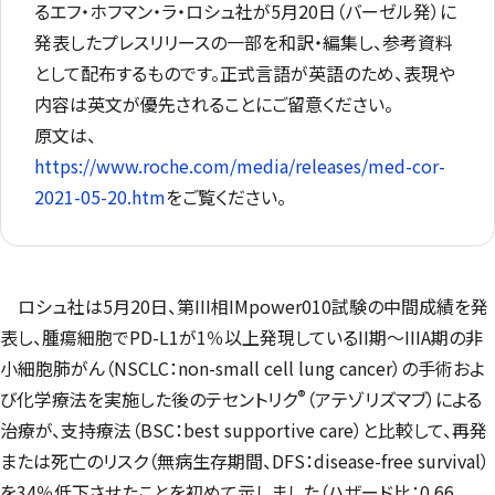
るエフ・ホフマン・ラ・ロシュ社が5月20日（バーゼル発）に
発表したプレスリリースの一部を和訳・編集し、参考資料
として配布するものです。正式言語が英語のため、表現や
内容は英文が優先されることにご留意ください。
原文は、
https://www.roche.com/media/releases/med-cor-
2021-05-20.htm
をご覧ください。
ロシュ社は5月20日、第III相
IMpower
010試験の中間成績を発
表し、腫瘍細胞でPD-L1が1％以上発現しているII期～IIIA期の非
小細胞肺がん（NSCLC：
non-small cell lung cancer
）の手術およ
®
び化学療法を実施した後のテセントリク
（アテゾリズマブ）による
治療が、支持療法（BSC：
best supportive care
）と比較して、再発
または死亡のリスク（無病生存期間、DFS：
disease-free survival
）
を34％低下させたことを初めて示しました（ハザード比：0.66、