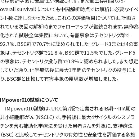
では統計学的に優越性が検証されず、また全生存期間（OS：
overall survival
）についても中間解析時点では解析に必要なイベ
ント数に達しなかったため、これらの評価項目については、計画さ
れている次回の解析時までフォローアップが継続されます。無作為
化された試験全体集団において、有害事象はテセントリク群で
92.7％、BSC群で70.7％に認められました。グレード3または4の事
象は、テセントリク群で21.8％、BSC群で11.5％でした。グレード5
の事象は、テセントリク投与群で0.8％に認められました。また想定
していた通り、化学療法後に最大1年間のテセントリクの投与によ
り、BSC群と比較して有害事象の発現数が増加しました。
IMpower
010試験について
IMpower
010試験は、UICC第7版で定義されるIB期～IIIA期の
非小細胞肺がん（NSCLC）で、手術後に最大4サイクルのシスプラ
チンを含む補助化学療法を受けた患者さんを対象に、支持療法
（BSC）と比較してテセントリクの有効性と安全性を評価する多施