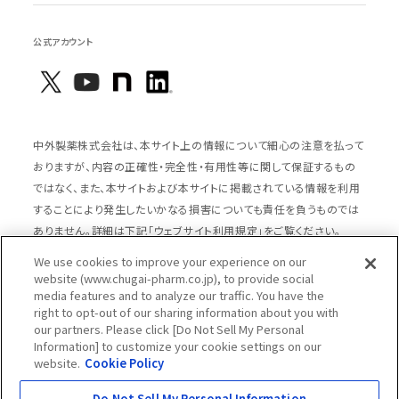
公式アカウント
中外製薬株式会社は、本サイト上の情報について細心の注意を払って
おりますが、内容の正確性・完全性・有用性等に関して保証するもの
ではなく、また、本サイトおよび本サイトに掲載されている情報を利用
することにより発生したいかなる損害についても責任を負うものでは
ありません。詳細は下記「ウェブサイト利用規定」をご覧ください。
We use cookies to improve your experience on our
website (www.chugai-pharm.co.jp), to provide social
media features and to analyze our traffic. You have the
サイトマップ
ウェブサイト利用規定
right to opt-out of our sharing information about you with
個人情報の取扱いのご案内
ソーシャルメディアポリシー
our partners. Please click [Do Not Sell My Personal
Information] to customize your cookie settings on our
推奨閲覧環境
ウェブアクセシビリティ対応
website.
Cookie Policy
Cookieポリシー
中外製薬グループプライバシー宣言
Do Not Sell My Personal Information