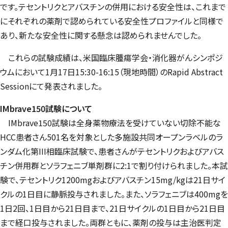
です。テセントリクとアバスチンの併用における安全性は、これまで
にそれぞれの薬剤で認められている安全性プロファイルと同様で
あり、新たな安全性に関する懸念は認められませんでした。
これらの試験成績は、米国臨床腫瘍学会・消化器がんシンポジ
ウムにおいて1月17日15:30-16:15（現地時間）の
Rapid Abstract
Session
にて発表されました。
IMbrave150
試験について
IMbrave150
試験は全身薬物療法を受けていない切除不能な
HCC患者さん501名を対象とした多施設共同オープンラベルのラ
ンダム化第III相臨床試験で、患者さんがテセントリクおよびアバス
チン併用群とソラフェニブ単剤群に2:1で割り付けられました。本試
験で、テセントリク1200mgおよびアバスチン15mg/kgは21日サイ
クルの1日目に静脈投与されました。また、ソラフェニブは400mgを
1日2回、1日目から21日目まで、21日サイクルの1日目から21日目
まで経口投与されました。両群ともに、薬剤の投与は主治医判定