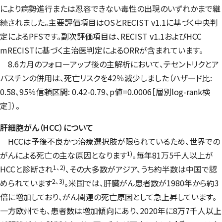
により病勢進行または忍容できない毒性の出現のいずれかまで継
続されました。主要評価項目はOSと
RECIST v1.1
に基づく中央判
定によるPFSです。副次評価項目は、
RECIST v1.1
および
HCC
mRECIST
に基づく主治医判定によるORRが含まれています。
8.6カ月のフォローアップ後の主解析において、テセントリクとア
バスチンの併用は、死亡リスクを42％減少しました（ハザード比:
0.58、95％信頼区間: 0.42-0.79、p値=0.0006［層別
log-rank
検
定］）。
肝細胞がん（HCC）について
HCCは予後不良かつ治療選択肢が限られているため、世界での
1)
がんによる死亡の主な原因となります
。毎年81万5千人以上が
1、2)
HCCと診断され
、その大多数がアジア、うち約半数は中国で認
2、3)
められています
。米国では、肝臓がん患者数が1980年から約3
倍に増加しており、がん関連の死亡原因として急上昇しています。
一方欧州でも、患者数は増加傾向にあり、2020年に8万7千人以上