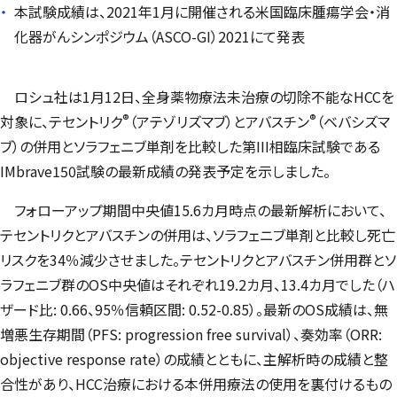
本試験成績は、2021年1月に開催される米国臨床腫瘍学会・消
化器がんシンポジウム（ASCO-GI）2021にて発表
ロシュ社は1月12日、全身薬物療法未治療の切除不能なHCCを
®
®
対象に、テセントリク
（アテゾリズマブ）とアバスチン
（ベバシズマ
ブ）の併用とソラフェニブ単剤を比較した第III相臨床試験である
IMbrave150
試験の最新成績の発表予定を示しました。
フォローアップ期間中央値15.6カ月時点の最新解析において、
テセントリクとアバスチンの併用は、ソラフェニブ単剤と比較し死亡
リスクを34％減少させました。テセントリクとアバスチン併用群とソ
ラフェニブ群のOS中央値はそれぞれ19.2カ月、13.4カ月でした（ハ
ザード比: 0.66、95％信頼区間: 0.52-0.85）。最新のOS成績は、無
増悪生存期間（PFS:
progression free survival
）、奏効率（ORR:
objective response rate
）の成績とともに、主解析時の成績と整
合性があり、HCC治療における本併用療法の使用を裏付けるもの