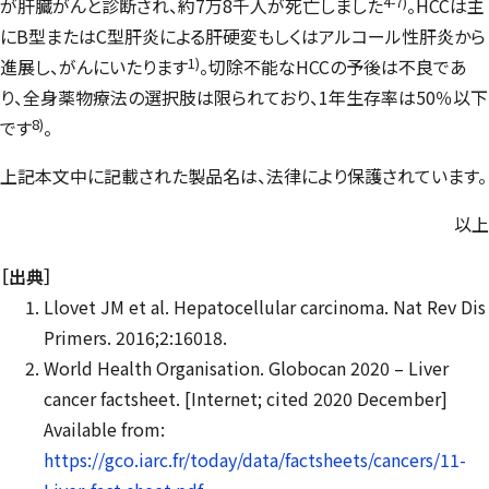
4-7)
が肝臓がんと診断され、約7万8千人が死亡しました
。HCCは主
にB型またはC型肝炎による肝硬変もしくはアルコール性肝炎から
1)
進展し、がんにいたります
。切除不能なHCCの予後は不良であ
り、全身薬物療法の選択肢は限られており、1年生存率は50％以下
8)
です
。
上記本文中に記載された製品名は、法律により保護されています。
以上
［出典］
Llovet JM et al. Hepatocellular carcinoma. Nat Rev Dis
Primers. 2016;2:16018.
World Health Organisation. Globocan 2020 – Liver
cancer factsheet. [Internet; cited 2020 December]
Available from:
https://gco.iarc.fr/today/data/factsheets/cancers/11-