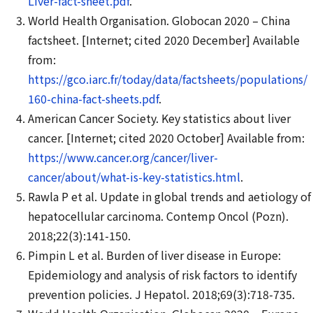
Liver-fact-sheet.pdf
.
World Health Organisation. Globocan 2020 – China
factsheet. [Internet; cited 2020 December] Available
from:
https://gco.iarc.fr/today/data/factsheets/populations/
160-china-fact-sheets.pdf
.
American Cancer Society. Key statistics about liver
cancer. [Internet; cited 2020 October] Available from:
https://www.cancer.org/cancer/liver-
cancer/about/what-is-key-statistics.html
.
Rawla P et al. Update in global trends and aetiology of
hepatocellular carcinoma. Contemp Oncol (Pozn).
2018;22(3):141-150.
Pimpin L et al. Burden of liver disease in Europe:
Epidemiology and analysis of risk factors to identify
prevention policies. J Hepatol. 2018;69(3):718-735.