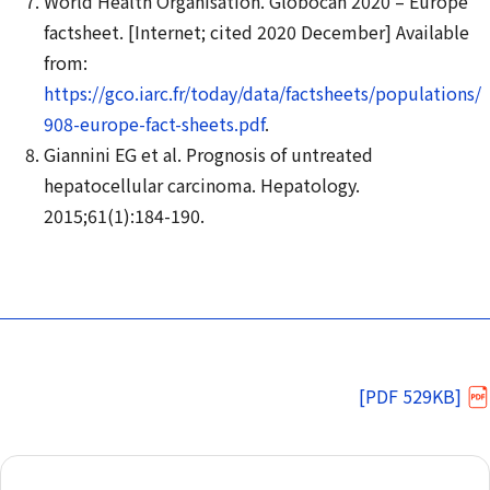
World Health Organisation. Globocan 2020 – Europe
factsheet. [Internet; cited 2020 December] Available
from:
https://gco.iarc.fr/today/data/factsheets/populations/
908-europe-fact-sheets.pdf
.
Giannini EG et al. Prognosis of untreated
hepatocellular carcinoma. Hepatology.
2015;61(1):184-190.
[PDF 529KB]