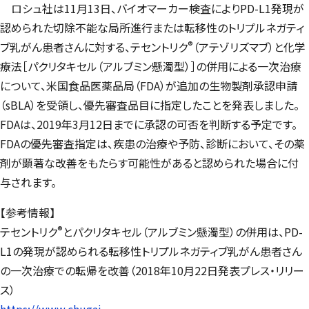
ロシュ社は11月13日、バイオマーカー検査によりPD-L1発現が
認められた切除不能な局所進行または転移性のトリプルネガティ
®
ブ乳がん患者さんに対する、テセントリク
（アテゾリズマブ）と化学
療法［パクリタキセル（アルブミン懸濁型）］の併用による一次治療
について、米国食品医薬品局（FDA）が追加の生物製剤承認申請
（sBLA）を受領し、優先審査品目に指定したことを発表しました。
FDAは、2019年3月12日までに承認の可否を判断する予定です。
FDAの優先審査指定は、疾患の治療や予防、診断において、その薬
剤が顕著な改善をもたらす可能性があると認められた場合に付
与されます。
【参考情報】
®
テセントリク
とパクリタキセル（アルブミン懸濁型）の併用は、PD-
L1の発現が認められる転移性トリプルネガティブ乳がん患者さん
の一次治療での転帰を改善（2018年10月22日発表プレス・リリー
ス）
https://www.chugai-