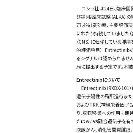
ロシュ社は24日、臨床開発中のe
び第I相臨床試験（ALKA）
77.4%（奏効率、主要評価
にわたり持続していました（奏
（CNS）に転移している腫瘍
的評価項目）。Entrect
るシグナルは認められませ
局に提出する予定です。本結
Entrectinibについて
Entrectinib（RXDX-101
遺伝子陽性の局所進行または転
およびTRK（神経栄養因
り、脳転移巣への作用も期待され
たは
NTRK
融合遺伝子を有す
液腺がん、消化管間質腫瘍