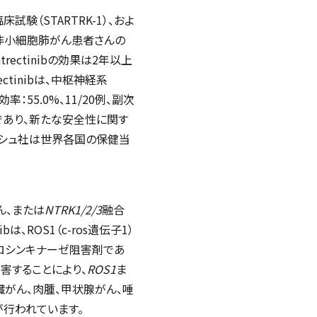
床試験（STARTRK-1）、およ
非小細胞肺がん患者さんの
ectinibの効果は2年以上
tinibは、中枢神経系
55.0%、11/20例、副次
様であり、新たな安全性に関す
ロシュ社は世界各国の保健当
ん、または
NTRK1/2/3
融合
ROS1（c-ros遺伝子1）
ロシンキナーゼ阻害剤であ
阻害することにより、
ROS1
ま
膵臓がん、肉腫、甲状腺がん、唾
行われています。