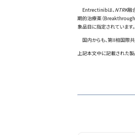
Entrectinibは、
NTRK
融
期的治療薬（Breakthroug
象品目に指定されています。
国内からも、第II相国際共同
上記本文中に記載された製