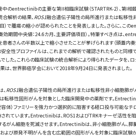
ntrectinibの主要な第II相臨床試験（STARTRK-2）、第I相臨
の統合解析の結果、
ROS1
融合遺伝子陽性の局所進行または転移性
項目）で腫瘍の縮小が認められたことを発表しました。さらに、このentr
効期間中央値：24.6カ月、主要評価項目）。特筆すべき点は、entrec
を患者さんの半数以上で縮小させたことが挙げられます（頭蓋内奏効率：
inibの安全性プロファイルは、これまでの解析で確認されたものと同
んでした。これらの臨床試験の統合解析により得られたデータを、
果は、世界肺癌学会において2018年9月24日に発表されました。
）は、
ROS1
融合遺伝子陽性の局所進行または転移性非小細胞肺が
移性固形がんを対象とした臨床開発中の薬剤です。Entrectinibは、
子受容体）ファミリーを強力かつ選択的に阻害する経口投与可能なチ
ています。Entrectinibは、ROS1およびTRKキナーゼ活性を
るがん細胞を死滅させます。Entrectinibは、非小細胞肺がん、
、および原発不明がんを含む広範囲の固形がんを対象に臨床試験が