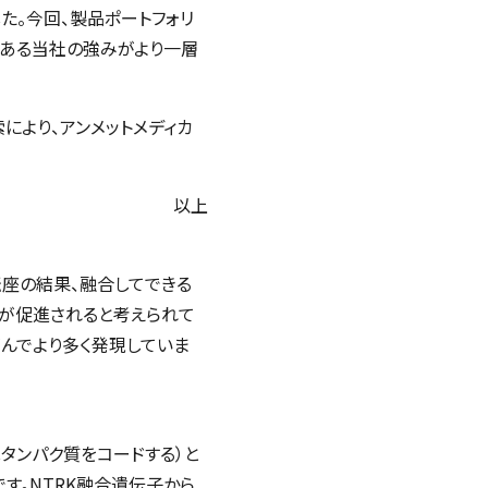
。今回、製品ポートフォリ
業である当社の強みがより一層
より、アンメットメディカ
以上
転座の結果、融合してできる
殖が促進されると考えられて
がんでより多く発現していま
RKCタンパク質をコードする）と
です。NTRK融合遺伝子から