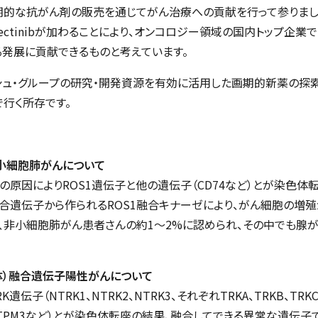
的な抗がん剤の販売を通じてがん治療への貢献を行って参りました
ntrectinibが加わることにより、オンコロジー領域の国内トップ企
る発展に貢献できるものと考えています。
ュ・グループの研究・開発資源を有効に活用した画期的新薬の探索に
行く所存です。
非小細胞肺がんについて
かの原因によりROS1遺伝子と他の遺伝子（CD74など）とが染色体
融合遺伝子から作られるROS1融合キナーゼにより、がん細胞の増
は、非小細胞肺がん患者さんの約1〜2%に認められ、その中でも腺
体）融合遺伝子陽性がんについて
遺伝子（NTRK1、NTRK2、NTRK3、それぞれTRKA、TRKB、T
A、TPM3など）とが染色体転座の結果、融合してできる異常な遺伝子