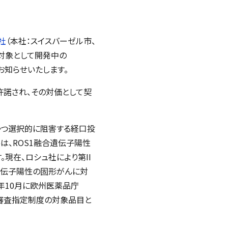
ュ社
（本社：スイスバーゼル市、
を対象として開発中の
のでお知らせいたします。
許諾され、その対価として契
強力かつ選択的に阻害する経口投
bは、ROS1融合遺伝子陽性
現在、ロシュ社により第II
融合遺伝子陽性の固形がんに対
に、同年10月に欧州医薬品庁
に先駆け審査指定制度の対象品目と