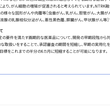
により、がん細胞の増殖が促進されると考えられています。NTRK
の様々な固形がんや肉腫等［虫垂がん、乳がん、胆管がん、大腸がん、
液腺の乳腺相似分泌がん、悪性黒色腫、膵臓がん、甲状腺がん等］
て
定の要件を満たす画期的な医薬品について、開発の早期段階から
的な取扱いをすることで、承認審査の期間を短縮し、早期の実用化を
目標をこれまでの半分の6カ月に短縮することが可能になります。