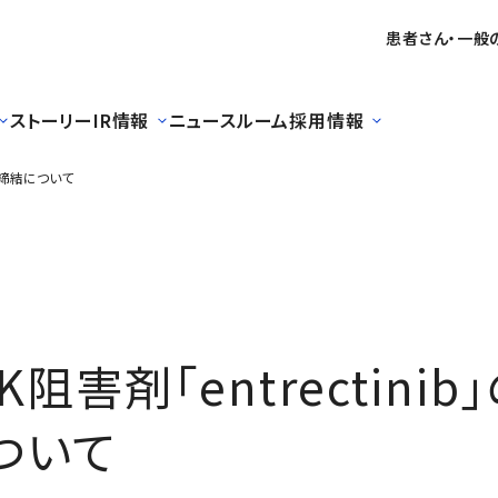
患者さん・一般
ストーリー
IR情報
ニュースルーム
採用情報
契約締結について
RK阻害剤「entrectini
ついて