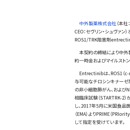
中外製薬株式会社
（本社
CEO：セヴリン・シュヴァ
ROS1/TRK阻害剤entr
本契約の締結により中外製薬
約一時金およびマイルストン
Entrectinibは、RO
与可能なチロシンキナーゼ阻害
の非小細胞肺がん、およびN
相臨床試験（STARTRK-2
し、2017年5月に米国食品医薬
（EMA）よりPRIME（PRI
して指定を受けています。