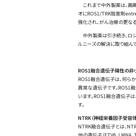
これまで中外製薬は、画期
オにROS1/TRK阻害剤e
強化され、がん治療の更な
中外製薬は引き続き、ロシ
ルニーズの解決に取り組んで
ROS1融合遺伝子陽性の
ROS1融合遺伝子は、何ら
異常な遺伝子です。ROS1
います。ROS1融合遺伝子
す。
NTRK（神経栄養因子受容
NTRK融合遺伝子とは、NTRK
他の遺伝子（ETV6、LMN