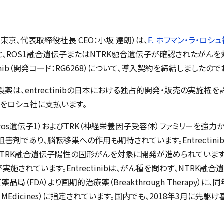
：東京、代表取締役社長 CEO：小坂 達朗）は、
F. ホフマン・ラ・ロシ
ン）と、ROS1融合遺伝子またはNTRK融合遺伝子が確認されたがん
ectinib（開発コード：RG6268）について、導入契約を締結しました
は、entrectinibの日本における独占的開発・販売の実施権を
をロシュ社に支払います。
S1（c-ros遺伝子1）およびTRK（神経栄養因子受容体）ファミリーを
剤であり、脳転移巣への作用も期待されています。Entrectini
TRK融合遺伝子陽性の固形がんを対象に開発が進められています。
）が実施されています。Entrectinibは、がん種を問わず、NTRK
品局（FDA）より画期的治療薬（Breakthrough Therapy）
ority MEdicines）に指定されています。国内でも、2018年3月