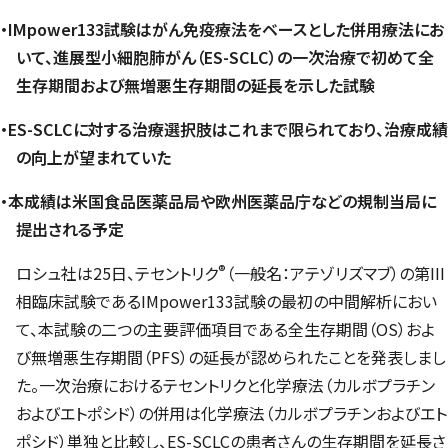
・IMpower133試験はがん免疫療法をベースとした併用療法にお
いて、進展型小細胞肺がん（ES-SCLC）の一次治療で初めて全
生存期間および無増悪生存期間の延長を示した試験
・ES-SCLCに対する治療選択肢はこれまで限られており、治療成績
の向上が望まれていた
・本成績は米国食品医薬品局や欧州医薬品庁などの規制当局に
提出される予定
®
ロシュ社は25日、テセントリク
（一般名：アテゾリズマブ）の第III
相臨床試験であるIMpower133試験の最初の中間解析におい
て、本試験の二つの主要評価項目である全生存期間（OS）およ
び無増悪生存期間（PFS）の延長が認められたことを発表しまし
た。一次治療におけるテセントリクと化学療法（カルボプラチン
およびエトポシド）の併用は化学療法（カルボプラチンおよびエト
ポシド）単独と比較し、ES-SCLCの患者さんの生存期間を延長さ