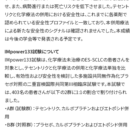
せ、また、病勢進行または死亡リスクを低下させました。テセント
リクと化学療法の併用における安全性は、これまでに各薬剤で
認められている安全性プロファイルと一致しており、本併用療法
による新たな安全性のシグナルは確認されませんでした。本成績
は今後の学会等で発表される予定です。
IMpower133試験について
IMpower133試験は、化学療法未治療のES-SCLCの患者さんを
対象とし、テセントリクと化学療法の併用と化学療法単独を比
較し、有効性および安全性を検討した多施設共同無作為化プラ
セボ対照の二重盲検国際共同第III相臨床試験です。本試験で
は、403名の患者さんが以下の2群に1:1の割合で割り付けられ
ました。
・A群（試験群）：テセントリク、カルボプラチンおよびエトポシド併
用
・B群（対照群）：プラセボ、カルボプラチンおよびエトポシド併用