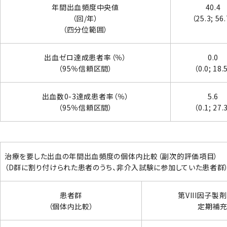
年間出血頻度中央値
40.4
（回/年）
（25.3; 56
（四分位範囲）
出血ゼロ達成患者率（％）
0.0
（95％信頼区間）
（0.0; 18.
出血数0-3達成患者率（％）
5.6
（95％信頼区間）
（0.1; 27.
治療を要した出血の年間出血頻度の個体内比較（副次的評価項目）
（D群に割り付けられた患者のうち、非介入試験に参加していた患者群）
患者群
第VIII因子製
（個体内比較）
定期補