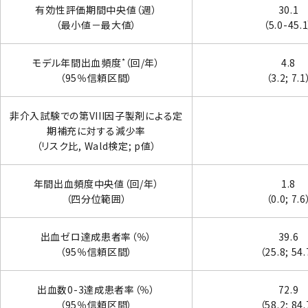
有効性評価期間中央値（週）
30.1
（最小値－最大値）
（5.0-45.
*
モデル年間出血頻度
（回/年）
4.8
（95％信頼区間）
（3.2; 7.1
非介入試験での第VIII因子製剤による定
期補充に対する減少率
（リスク比, Wald検定; p値）
年間出血頻度中央値（回/年）
1.8
（四分位範囲）
（0.0; 7.6
出血ゼロ達成患者率（％）
39.6
（95％信頼区間）
（25.8; 54.
出血数0-3達成患者率（％）
72.9
（95％信頼区間）
（58.2; 84.