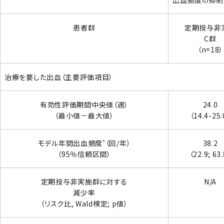
患者群
定期投与非
C群
（n=18）
治療を要した出血（主要評価項目）
有効性評価期間中央値（週）
24.0
（最小値－最大値）
（14.4-25.
*
モデル年間出血頻度
（回/年）
38.2
（95％信頼区間）
（22.9; 63
定期投与非実施群に対する
N/A
減少率
（リスク比, Wald検定; p値）