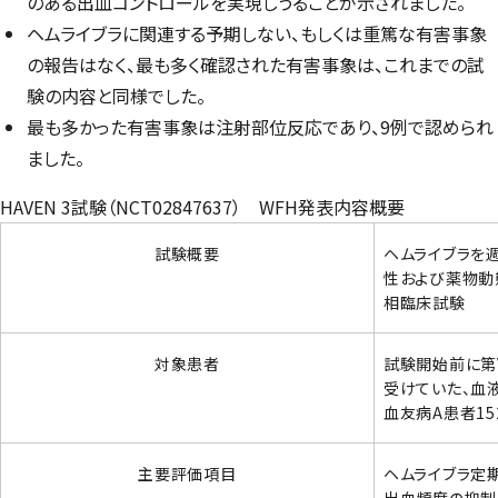
のある出血コントロールを実現しうることが示されました。
ヘムライブラに関連する予期しない、もしくは重篤な有害事象
の報告はなく、最も多く確認された有害事象は、これまでの試
験の内容と同様でした。
最も多かった有害事象は注射部位反応であり、9例で認められ
ました。
HAVEN 3試験（NCT02847637） WFH発表内容概要
試験概要
ヘムライブラを
性および薬物動
相臨床試験
対象患者
試験開始前に第
受けていた、血液
血友病A患者15
主要評価項目
ヘムライブラ定
出血頻度の抑制