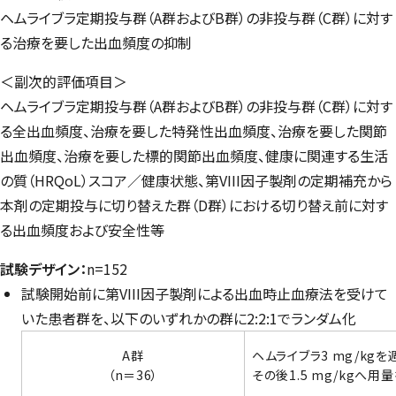
ヘムライブラ定期投与群（A群およびB群）の非投与群（C群）に対す
る治療を要した出血頻度の抑制
＜副次的評価項目＞
ヘムライブラ定期投与群（A群およびB群）の非投与群（C群）に対す
る全出血頻度、治療を要した特発性出血頻度、治療を要した関節
出血頻度、治療を要した標的関節出血頻度、健康に関連する生活
の質（HRQoL）スコア／健康状態、第VIII因子製剤の定期補充から
本剤の定期投与に切り替えた群（D群）における切り替え前に対す
る出血頻度および安全性等
試験デザイン：
n=152
試験開始前に第VIII因子製剤による出血時止血療法を受けて
いた患者群を、以下のいずれかの群に2:2:1でランダム化
A群
ヘムライブラ3 mg/kg
（n＝36）
その後1.5 mg/kgへ