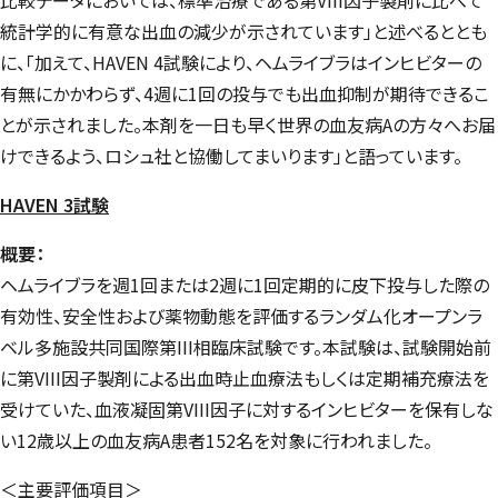
統計学的に有意な出血の減少が示されています」と述べるととも
に、「加えて、HAVEN 4試験により、ヘムライブラはインヒビターの
有無にかかわらず、4週に1回の投与でも出血抑制が期待できるこ
とが示されました。本剤を一日も早く世界の血友病Aの方々へお届
けできるよう、ロシュ社と協働してまいります」と語っています。
HAVEN 3試験
概要：
ヘムライブラを週1回または2週に1回定期的に皮下投与した際の
有効性、安全性および薬物動態を評価するランダム化オープンラ
ベル多施設共同国際第III相臨床試験です。本試験は、試験開始前
に第VIII因子製剤による出血時止血療法もしくは定期補充療法を
受けていた、血液凝固第VIII因子に対するインヒビターを保有しな
い12歳以上の血友病A患者152名を対象に行われました。
＜主要評価項目＞