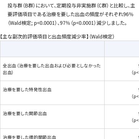
投与群（B群）において、定期投与非実施群（C群）と比較し、主
要評価項目である治療を要した出血の頻度がそれぞれ96％
（Wald検定; p<0.0001）、97％（p<0.0001）減少しました。
【主な副次的評価項目と出血頻度減少率】（Wald検定）
全出血（治療を要した出血および必要としなかった
出血）
（p<
治療を要した特発性出血
（p<
治療を要した関節出血
（p<
治療を要した標的関節出血