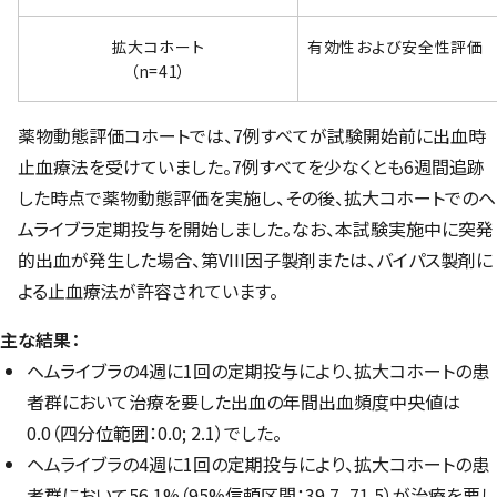
拡大コホート
有効性および安全性評価
（n=41）
薬物動態評価コホートでは、7例すべてが試験開始前に出血時
止血療法を受けていました。7例すべてを少なくとも6週間追跡
した時点で薬物動態評価を実施し、その後、拡大コホートでのヘ
ムライブラ定期投与を開始しました。なお、本試験実施中に突発
的出血が発生した場合、第VIII因子製剤または、バイパス製剤に
よる止血療法が許容されています。
主な結果：
ヘムライブラの4週に1回の定期投与により、拡大コホートの患
者群において治療を要した出血の年間出血頻度中央値は
0.0（四分位範囲：0.0; 2.1）でした。
ヘムライブラの4週に1回の定期投与により、拡大コホートの患
者群において56.1%（95%信頼区間：39.7, 71.5）が治療を要し