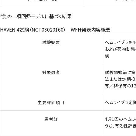
*負の二項回帰モデルに基づく結果
HAVEN 4試験（NCT03020160） WFH発表内容概要
試験概要
ヘムライブラを
および薬物動態
験
対象患者
試験開始前に第
法または定期投
有／非保有の1
主要評価項目
ヘムライブラ定
患者群
4週1回のヘムラ
うち、有効性評価