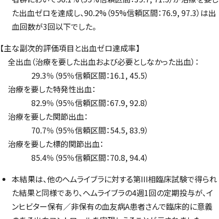
た出血ゼロを達成し、90.2%（95%信頼区間：76.9, 97.3）は出
血回数が3回以下でした。
【主な副次的評価項目と出血ゼロ達成率】
全出血（治療を要した出血および必要としなかった出血）：
29.3％（95％信頼区間：16.1, 45.5）
治療を要した特発性出血：
82.9％（95％信頼区間：67.9, 92.8）
治療を要した関節出血：
70.7％（95％信頼区間：54.5, 83.9）
治療を要した標的関節出血：
85.4％（95％信頼区間：70.8, 94.4）
本結果は、他のヘムライブラに対する第III相臨床試験で得られ
た結果と同様であり、ヘムライブラの4週1回の定期投与が、イ
ンヒビター保有／非保有の血友病A患者さんで臨床的に意義