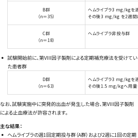
B群
ヘムライブラ3 mg/kg
（n＝35）
その後3 mg/kg を2
C群
ヘムライブラ非投与群
（n＝18）
試験開始前に、第VIII因子製剤による定期補充療法を受けてい
た患者群
D群
ヘムライブラ3 mg/kg
（n＝63）
その後1.5 mg/kgへ
なお、試験実施中に突発的出血が発生した場合、第VIII因子製剤
による止血療法が許容されます。
主な結果：
ヘムライブラの週1回定期投与群（A群）および2週に1回の定期