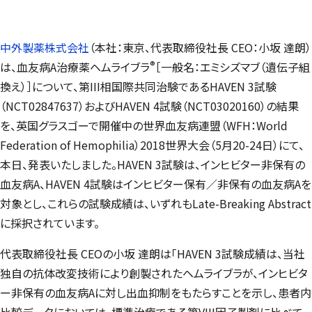
中外製薬株式会社
（本社：東京、代表取締役社長 CEO：小坂 達朗）
®
は、血友病A治療薬ヘムライブラ
［一般名：エミシズマブ（遺伝子組
換え）］について、第III相国際共同治験であるHAVEN 3試験
（NCT02847637）およびHAVEN 4試験（NCT03020160）の結果
を、英国グラスゴーで開催中の世界血友病連盟（WFH：World
Federation of Hemophilia）2018世界大会（5月20-24日）にて、
本日、発表いたしました。HAVEN 3試験は、インヒビター非保有の
血友病A、HAVEN 4試験はインヒビター保有／非保有の血友病Aを
対象とし、これらの試験成績は、いずれもLate-Breaking Abstract
に採択されています。
代表取締役社長 CEOの小坂 達朗は「HAVEN 3試験成績は、当社
独自の抗体改変技術により創製されたヘムライブラが、インヒビタ
ー非保有の血友病Aに対し出血抑制をもたらすことを示し、患者内
比較データにおいては、標準治療である第VIII因子製剤に比べて