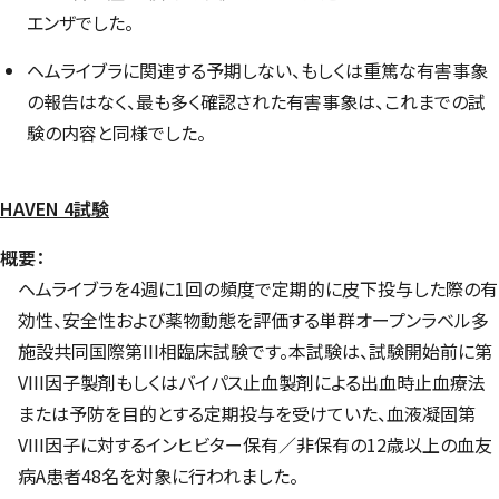
エンザでした。
ヘムライブラに関連する予期しない、もしくは重篤な有害事象
の報告はなく、最も多く確認された有害事象は、これまでの試
験の内容と同様でした。
HAVEN 4試験
概要：
ヘムライブラを4週に1回の頻度で定期的に皮下投与した際の有
効性、安全性および薬物動態を評価する単群オープンラベル多
施設共同国際第III相臨床試験です。本試験は、試験開始前に第
VIII因子製剤もしくはバイパス止血製剤による出血時止血療法
または予防を目的とする定期投与を受けていた、血液凝固第
VIII因子に対するインヒビター保有／非保有の12歳以上の血友
病A患者48名を対象に行われました。