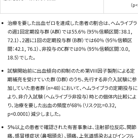
（p<
治療を要した出血ゼロを達成した患者の割合は、ヘムライブラ
の週1回定期投与群（A群）では55.6％（95％信頼区間：38.1,
72.1）、2週に1回の定期投与群（B群）では60％（95％信頼区
間：42.1, 76.1）、非投与のC群では0％（95％信頼区間：0.0,
18.5）でした。
試験開始前に出血傾向の抑制のため第VIII因子製剤による定
期補充を受けていた群（D群）のうち、先行する非介入試験に参
加していた患者群（n=48）において、ヘムライブラの定期投与に
より、非介入試験（ヘムライブラ非投与）時との個体内比較によ
り、治療を要した出血の頻度が68％（リスク比=0.32,
p<0.0001）減少しました。
5%以上の患者で確認された有害事象は、注射部位反応、関節
痛、感冒様症状（鼻咽頭炎）、頭痛、上気道感染およびインフル