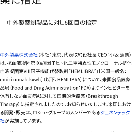
-中外製薬創製品に対し6回目の指定-
中外製薬株式会社
（本社：東京、代表取締役社長 CEO：小坂 達朗）
は、抗血液凝固第IXa/X因子ヒト化二重特異性モノクローナル抗体
®
血液凝固第VIII因子機能代替製剤「HEMLIBRA
」［米国一般名：
emicizumab-kxwh］（以下、HEMLIBRA）について、米国食品医薬
品局（Food and Drug Administration：FDA）よりインヒビターを
保有しない血友病Aに対して画期的治療薬（Breakthrough
Therapy）に指定されましたので、お知らせいたします。米国におけ
る開発・販売は、ロシュ・グループのメンバーである
ジェネンテック
社
が実施しています。