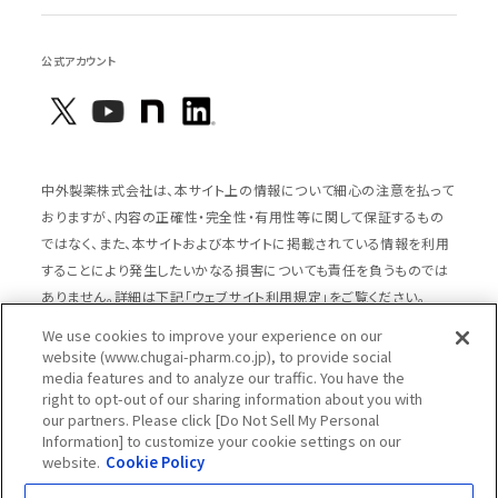
公式アカウント
中外製薬株式会社は、本サイト上の情報について細心の注意を払って
おりますが、内容の正確性・完全性・有用性等に関して保証するもの
ではなく、また、本サイトおよび本サイトに掲載されている情報を利用
することにより発生したいかなる損害についても責任を負うものでは
ありません。詳細は下記「ウェブサイト利用規定」をご覧ください。
We use cookies to improve your experience on our
website (www.chugai-pharm.co.jp), to provide social
media features and to analyze our traffic. You have the
サイトマップ
ウェブサイト利用規定
right to opt-out of our sharing information about you with
個人情報の取扱いのご案内
ソーシャルメディアポリシー
our partners. Please click [Do Not Sell My Personal
Information] to customize your cookie settings on our
推奨閲覧環境
ウェブアクセシビリティ対応
website.
Cookie Policy
Cookieポリシー
中外製薬グループプライバシー宣言