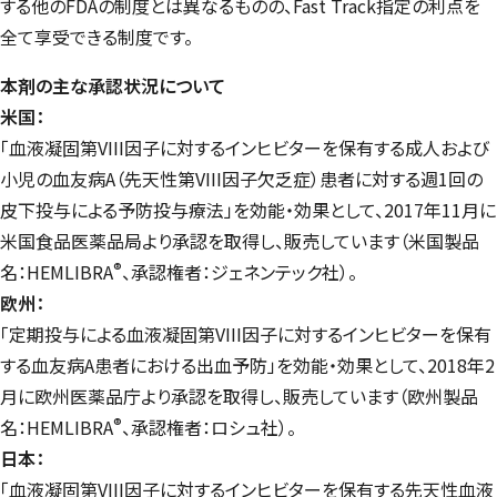
する他のFDAの制度とは異なるものの、Fast Track指定の利点を
全て享受できる制度です。
本剤の主な承認状況について
米国：
「血液凝固第VIII因子に対するインヒビターを保有する成人および
小児の血友病A（先天性第VIII因子欠乏症）患者に対する週1回の
皮下投与による予防投与療法」を効能・効果として、2017年11月に
米国食品医薬品局より承認を取得し、販売しています（米国製品
®
名：HEMLIBRA
、承認権者：ジェネンテック社）。
欧州：
「定期投与による血液凝固第VIII因子に対するインヒビターを保有
する血友病A患者における出血予防」を効能・効果として、2018年2
月に欧州医薬品庁より承認を取得し、販売しています（欧州製品
®
名：HEMLIBRA
、承認権者：ロシュ社）。
日本：
「血液凝固第VIII因子に対するインヒビターを保有する先天性血液