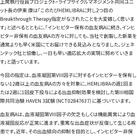
上席執行役員プロジェクト・ライフサイクルマネジメント共同ユニ
ット長の伊東 康は「このたびHEMLIBRAに対し2つ目の
Breakthrough Therapy指定がなされたことを大変嬉しく思いま
す」と述べるとともに、「インヒビター保有の血友病Aに続き、インヒ
ビター非保有の血友病Aの方々に対しても、当社で創製した新薬を
通常よりも早く米国にてお届けできる見込みとなりました。ジェネ
ンテック社と協働し、一日も早い適応拡大の実現に努めていきま
す」と語っています。
今回の指定は、血液凝固第VIII因子に対するインヒビターを保有し
ない12歳以上の血友病Aの方々を対象に、HEMLIBRAの週1回ま
たは2週に1回皮下投与による出血抑制効果を検討した第III相国
際共同治験 HAVEN 3試験（NCT02847637）に基づいています。
血友病Aは、血液凝固第VIII因子の欠乏もしくは機能異常により血
液凝固反応が正常に進まず、重篤な出血症状が反復して生じる疾
患です。近年、その出血傾向の抑制を目的とし、インヒビター非保