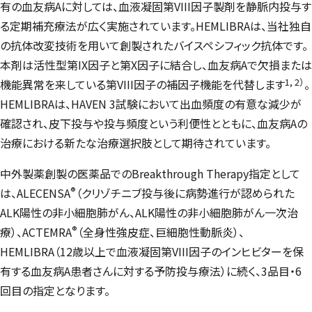
有の血友病Aに対しては、血液凝固第VIII因子製剤を静脈内投与す
る定期補充療法が広く実施されています。HEMLIBRAは、当社独自
の抗体改変技術を用いて創製されたバイスペシフィック抗体です。
本剤は活性型第IX因子と第X因子に結合し、血友病Aで欠損または
1, 2）
機能異常を来している第VIII因子の補因子機能を代替します
。
HEMLIBRAは、HAVEN 3試験において出血頻度の有意な減少が
確認され、皮下投与や投与頻度という利便性とともに、血友病Aの
治療における新たな治療選択肢として期待されています。
中外製薬創製の医薬品でのBreakthrough Therapy指定として
®
は、ALECENSA
（クリゾチニブ投与後に病勢進行が認められた
ALK陽性の非小細胞肺がん、ALK陽性の非小細胞肺がん一次治
®
療）、ACTEMRA
（全身性強皮症、巨細胞性動脈炎）、
HEMLIBRA（12歳以上で血液凝固第VIII因子のインヒビターを保
有する血友病A患者さんに対する予防投与療法）に続く、3品目・6
回目の指定となります。