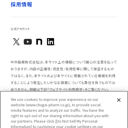
採用情報
公式アカウント
中外製薬株式会社は、本サイト上の情報について細心の注意を払って
おりますが、内容の正確性・完全性・有用性等に関して保証するもの
ではなく、また、本サイトおよび本サイトに掲載されている情報を利用
することにより発生したいかなる損害についても責任を負うものでは
ありません。詳細は下記「ウェブサイト利用規定」をご覧ください。
We use cookies to improve your experience on our
website (www.chugai-pharm.co.jp), to provide social
media features and to analyze our traffic. You have the
サイトマップ
ウェブサイト利用規定
right to opt-out of our sharing information about you with
個人情報の取扱いのご案内
ソーシャルメディアポリシー
our partners. Please click [Do Not Sell My Personal
Information] to customize your cookie settings on our
推奨閲覧環境
ウェブアクセシビリティ対応