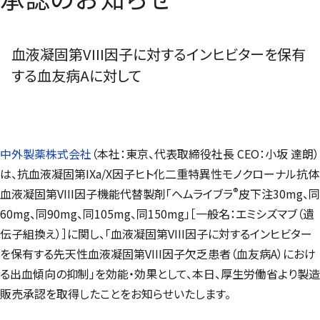
血液凝固第VIII因子に対するインヒビターを保有
する血友病Aに対して
中外製薬株式会社
（本社：東京、代表取締役社長 CEO：小坂 達朗）
は、抗血液凝固第IXa/X因子ヒト化二重特異性モノクローナル抗体
®
血液凝固第VIII因子機能代替製剤「ヘムライブラ
皮下注30mg、同
60mg、同90mg、同105mg、同150mg」［一般名：エミシズマブ（遺
伝子組換え）］に関し、「血液凝固第VIII因子に対するインヒビター
を保有する先天性血液凝固第VIII因子欠乏患者（血友病A）におけ
る出血傾向の抑制」を効能・効果として、本日、厚生労働省より製造
販売承認を取得したことをお知らせいたします。