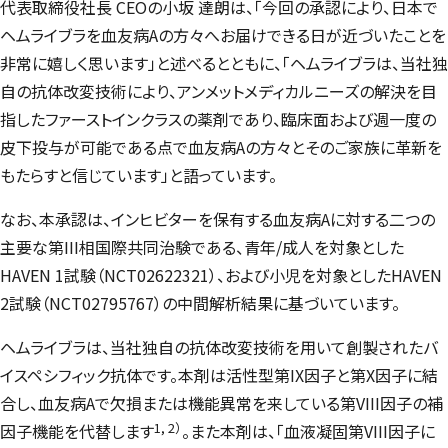
代表取締役社長 CEOの小坂 達朗は、「今回の承認により、日本で
ヘムライブラを血友病Aの方々へお届けできる日が近づいたことを
非常に嬉しく思います」と述べるとともに、「ヘムライブラは、当社独
自の抗体改変技術により、アンメットメディカルニーズの解決を目
指したファーストインクラスの薬剤であり、臨床面および週一度の
皮下投与が可能である点で血友病Aの方々とそのご家族に革新を
もたらすと信じています」と語っています。
なお、本承認は、インヒビターを保有する血友病Aに対する二つの
主要な第III相国際共同治験である、青年/成人を対象とした
HAVEN 1試験（NCT02622321）、および小児を対象としたHAVEN
2試験（NCT02795767）の中間解析結果に基づいています。
ヘムライブラは、当社独自の抗体改変技術を用いて創製されたバ
イスペシフィック抗体です。本剤は活性型第IX因子と第X因子に結
合し、血友病Aで欠損または機能異常を来している第VIII因子の補
1, 2）
因子機能を代替します
。また本剤は、「血液凝固第VIII因子に