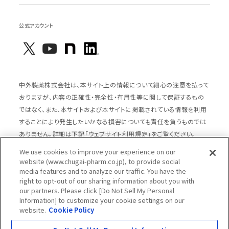
公式アカウント
中外製薬株式会社は、本サイト上の情報について細心の注意を払って
おりますが、内容の正確性・完全性・有用性等に関して保証するもの
ではなく、また、本サイトおよび本サイトに掲載されている情報を利用
することにより発生したいかなる損害についても責任を負うものでは
ありません。詳細は下記「ウェブサイト利用規定」をご覧ください。
We use cookies to improve your experience on our
website (www.chugai-pharm.co.jp), to provide social
media features and to analyze our traffic. You have the
サイトマップ
ウェブサイト利用規定
right to opt-out of our sharing information about you with
個人情報の取扱いのご案内
ソーシャルメディアポリシー
our partners. Please click [Do Not Sell My Personal
Information] to customize your cookie settings on our
推奨閲覧環境
ウェブアクセシビリティ対応
website.
Cookie Policy
Cookieポリシー
中外製薬グループプライバシー宣言