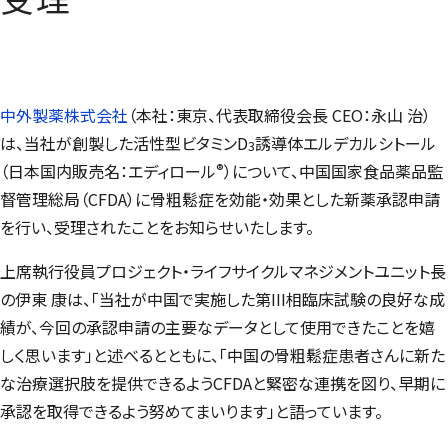
中外製薬株式会社
（本社：東京、代表取締役会長 CEO：永山 治）
は、当社が創製した活性型ビタミンD
誘導体エルデカルシトール
3
®
（日本国内販売名：エディロール
）について、中国国家食品薬品監
督管理総局（CFDA）に骨粗鬆症を効能・効果とした新薬承認申請
を行い、受理されたことをお知らせいたします。
上席執行役員プロジェクト・ライフサイクルマネジメントユニット長
の伊東 康は、「当社が中国で実施した第III相臨床試験の良好な成
績が、今回の承認申請の主要なデータとして使用できたことを嬉
しく思います」と述べるとともに、「中国の骨粗鬆症患者さんに新た
な治療選択肢を提供できるようCFDAと緊密な連携を図り、早期に
承認を取得できるよう努めてまいります」と語っています。