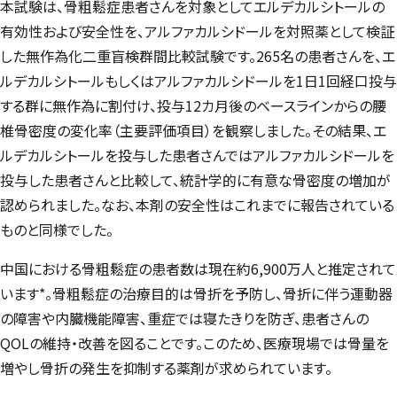
本試験は、骨粗鬆症患者さんを対象としてエルデカルシトールの
有効性および安全性を、アルファカルシドールを対照薬として検証
した無作為化二重盲検群間比較試験です。265名の患者さんを、エ
ルデカルシトールもしくはアルファカルシドールを1日1回経口投与
する群に無作為に割付け、投与12カ月後のベースラインからの腰
椎骨密度の変化率（主要評価項目）を観察しました。その結果、エ
ルデカルシトールを投与した患者さんではアルファカルシドールを
投与した患者さんと比較して、統計学的に有意な骨密度の増加が
認められました。なお、本剤の安全性はこれまでに報告されている
ものと同様でした。
中国における骨粗鬆症の患者数は現在約6,900万人と推定されて
います*。骨粗鬆症の治療目的は骨折を予防し、骨折に伴う運動器
の障害や内臓機能障害、重症では寝たきりを防ぎ、患者さんの
QOLの維持・改善を図ることです。このため、医療現場では骨量を
増やし骨折の発生を抑制する薬剤が求められています。