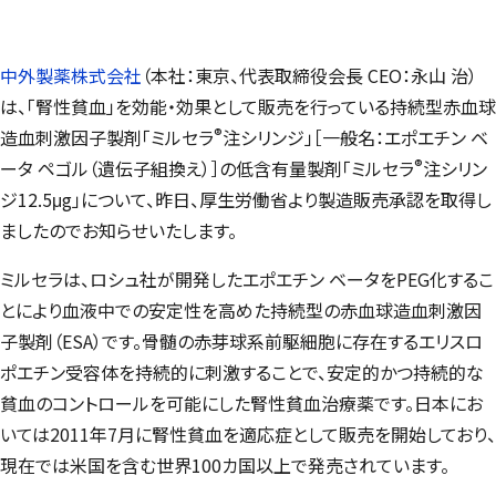
中外製薬株式会社
（本社：東京、代表取締役会長 CEO：永山 治）
は、「腎性貧血」を効能・効果として販売を行っている持続型赤血球
®
造血刺激因子製剤「ミルセラ
注シリンジ」［一般名：エポエチン ベ
®
ータ ペゴル（遺伝子組換え）］の低含有量製剤「ミルセラ
注シリン
ジ12.5μg」について、昨日、厚生労働省より製造販売承認を取得し
ましたのでお知らせいたします。
ミルセラは、ロシュ社が開発したエポエチン ベータをPEG化するこ
とにより血液中での安定性を高めた持続型の赤血球造血刺激因
子製剤（ESA）です。骨髄の赤芽球系前駆細胞に存在するエリスロ
ポエチン受容体を持続的に刺激することで、安定的かつ持続的な
貧血のコントロールを可能にした腎性貧血治療薬です。日本にお
いては2011年7月に腎性貧血を適応症として販売を開始しており、
現在では米国を含む世界100カ国以上で発売されています。