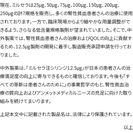
現在、ミルセラは25μg、50μg、75μg、100μg、150μg、200μg、
250μgの計7規格を販売し、多くの腎性貧血患者さんの治療に使用
されております。一方で、臨床現場からより細やかな用量調整がで
きるよう、さらなる低含量規格製剤が望まれていました。そこで、中
外製薬では、腎性貧血患者さんの治療およびQOLの向上に貢献す
るため、12.5μg製剤の開発に着手し製造販売承認申請を行ってお
りました。
中外製薬は、「ミルセラ注シリンジ12.5μg」が日本の患者さんの治
療満足度の向上に寄与できるものと確信しております。今後も「す
べての革新は患者さんのために」の事業哲学のもと、腎性貧血治
療の質向上およびアンメットメディカルニーズの充足に向けた取り
組みを続けてまいります。
上記本文中に記載された製品名は、法律により保護されています。
以上