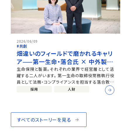
2026/06/09
#共創
畑違いのフィールドで磨かれるキャリ
ア——第一生命・落合氏 × 中外製
薬・小野澤が語る「挑戦と偶然と、積
生命保険と製薬。それぞれの業界で経営層として活
躍する二人がいます。 第一生命の取締役常務執行役
み重ね」
員として法務・コンプライアンスを担当する落合敦子
氏と、中外製薬 上席執行役員 デジタルトランスフォ
採用
人財
ーメーション、事業開発、CVF(特命)統括...
すべてのストーリーを見る