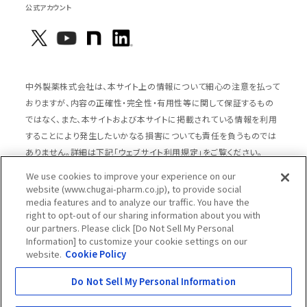
公式アカウント
中外製薬株式会社は、本サイト上の情報について細心の注意を払って
おりますが、内容の正確性・完全性・有用性等に関して保証するもの
ではなく、また、本サイトおよび本サイトに掲載されている情報を利用
することにより発生したいかなる損害についても責任を負うものでは
ありません。詳細は下記「ウェブサイト利用規定」をご覧ください。
We use cookies to improve your experience on our
website (www.chugai-pharm.co.jp), to provide social
media features and to analyze our traffic. You have the
サイトマップ
ウェブサイト利用規定
right to opt-out of our sharing information about you with
個人情報の取扱いのご案内
ソーシャルメディアポリシー
our partners. Please click [Do Not Sell My Personal
Information] to customize your cookie settings on our
推奨閲覧環境
ウェブアクセシビリティ対応
website.
Cookie Policy
Cookieポリシー
中外製薬グループプライバシー宣言
Do Not Sell My Personal Information
Copyright © Chugai Pharmaceutical Co., Ltd.
All rights reserved.