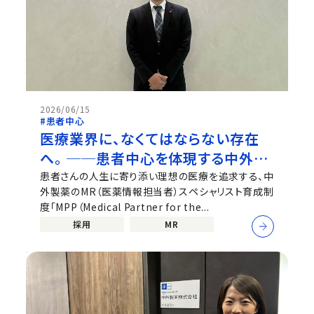
2026/06/15
#患者中心
医療業界に、なくてはならない存在
へ。 ──患者中心を体現する中外製
薬のMPP
患者さんの人生に寄り添い理想の医療を追求する、中
外製薬のMR（医薬情報担当者）スペシャリスト育成制
度「MPP（Medical Partner for the...
採用
MR