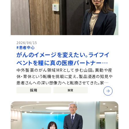
2026/06/15
#患者中心
がんのイメージを変えたい。ライフイ
ベントを糧に真の医療パートナーを
めざすMRの軌跡
中外製薬のがん領域MRとして歩む山田。異動や産
休・育休という転機を挑戦に変え、製品浸透の知見や
患者さんへの深い想像力へと転換させてきた。家族や
チームの温かいサポートと前向きなマインドセットで
採用
MR
フルタイム復帰を果たし、新天地で活躍を続ける山田
が、MRとしてのキャリアやそれを後押しする会社の魅
力を語る。...