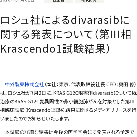
ロシュ社によるdivarasibに
関する発表について（第III相
Krascendo1試験結果）
中外製薬株式会社
（本社：東京、代表取締役社長 CEO：奥田 修）
は、ロシュ社が
7
月
2
日
に
、
KRAS G12C阻害剤
divarasib
について既
治療
の
KRAS G12C
変異陽性の
非小細胞肺がん
を対象とした第
III
相臨床試験
（
Krascendo1
試験）
結果に関するメディアリリースを行
いましたのでお知らせいたします。
本試験の詳細な結果は今後の医学学会にて発表される予定で