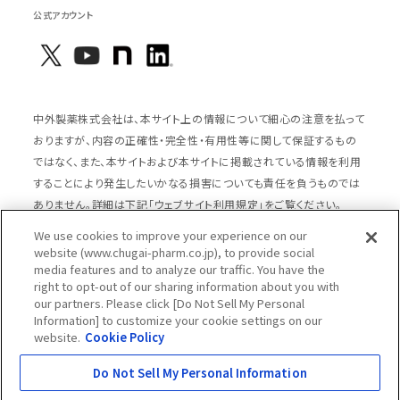
公式アカウント
中外製薬株式会社は、本サイト上の情報について細心の注意を払って
おりますが、内容の正確性・完全性・有用性等に関して保証するもの
ではなく、また、本サイトおよび本サイトに掲載されている情報を利用
することにより発生したいかなる損害についても責任を負うものでは
ありません。詳細は下記「ウェブサイト利用規定」をご覧ください。
We use cookies to improve your experience on our
website (www.chugai-pharm.co.jp), to provide social
media features and to analyze our traffic. You have the
サイトマップ
ウェブサイト利用規定
right to opt-out of our sharing information about you with
個人情報の取扱いのご案内
ソーシャルメディアポリシー
our partners. Please click [Do Not Sell My Personal
Information] to customize your cookie settings on our
推奨閲覧環境
ウェブアクセシビリティ対応
website.
Cookie Policy
Cookieポリシー
中外製薬グループプライバシー宣言
Do Not Sell My Personal Information
Copyright © Chugai Pharmaceutical Co., Ltd.
All rights reserved.