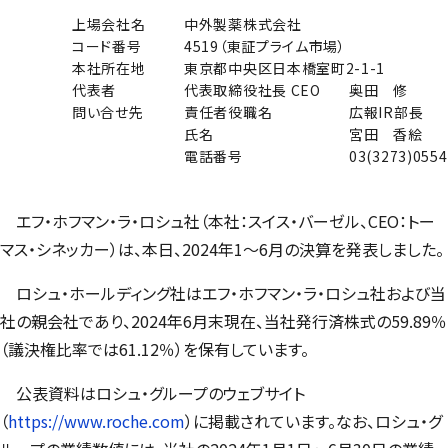
上場会社名
中外製薬株式会社
コード番号
4519（東証プライム市場）
本社所在地
東京都中央区日本橋室町2-1-1
代表者
代表取締役社長 CEO
奥田 修
問い合せ先
責任者役職名
広報IR部長
氏名
宮田 香絵
電話番号
03(3273)0554
エフ・ホフマン・ラ・ロシュ社（本社：スイス・バーゼル、CEO：トー
マス・シネッカー）は、本日、2024年1～6月の決算を発表しました。
ロシュ・ホールディング社はエフ・ホフマン・ラ・ロシュ社および当
社の親会社であり、2024年6月末現在、当社発行済株式の59.89％
（議決権比率では61.12％）を保有しています。
公表資料はロシュ・グループのウェブサイト
（
https://www.roche.com
）に掲載されています。なお、ロシュ・グ