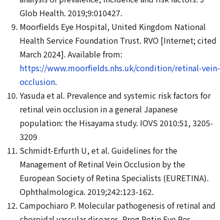
Glob Health. 2019;9:010427.
Moorfields Eye Hospital, United Kingdom National
Health Service Foundation Trust. RVO [Internet; cited
March 2024]. Available from:
https://www.moorfields.nhs.uk/condition/retinal-vein-
occlusion
.
Yasuda et al. Prevalence and systemic risk factors for
retinal vein occlusion in a general Japanese
population: the Hisayama study. IOVS 2010:51, 3205-
3209
Schmidt-Erfurth U, et al. Guidelines for the
Management of Retinal Vein Occlusion by the
European Society of Retina Specialists (EURETINA).
Ophthalmologica. 2019;242:123-162.
Campochiaro P. Molecular pathogenesis of retinal and
choroidal vascular diseases. Prog Retin Eye Res.