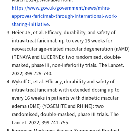
https://www.gov.uk/government/news/mhra-
approves-faricimab-through-international-work-
sharing-initiative
.
Heier JS, et al. Efficacy, durability, and safety of
intravitreal faricimab up to every 16 weeks for
neovascular age-related macular degeneration (nAMD)
(TENAYA and LUCERNE): two randomised, double-
masked, phase III, non-inferiority trials. The Lancet.
2022; 399:729-740.
Wykoff C, et al. Efficacy, durability and safety of
intravitreal faricimab with extended dosing up to
every 16 weeks in patients with diabetic macular
edema (DME) (YOSEMITE and RHINE): two
randomised, double-masked, phase III trials. The
Lancet. 2022; 399:741-755.
European Medicines Agency. Summary of Product