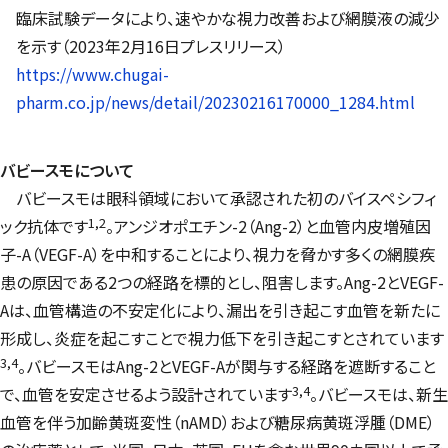
臨床試験データにより、速やかな視力改善および網膜液の減少
を示す（2023年2月16日プレスリリース）
https://www.chugai-
pharm.co.jp/news/detail/20230216170000_1284.html
バビースモについて
バビースモは眼科領域において承認された初のバイスペシフィ
1,2
ック抗体です
。アンジオポエチン-2（Ang-2）と血管内皮増殖因
子-A（VEGF-A）を中和することにより、視力を脅かす多くの網膜疾
患の原因である2つの経路を標的とし、阻害します。Ang-2とVEGF-
Aは、血管構造の不安定化により、漏出を引き起こす血管を新たに
形成し、炎症を起こすことで視力低下を引き起こすとされています
3,4
。バビースモはAng-2とVEGF-Aが関与する経路を遮断すること
3,4
で、血管を安定させるよう設計されています
。バビースモは、新生
血管を伴う加齢黄斑変性（nAMD）および糖尿病黄斑浮腫（DME）