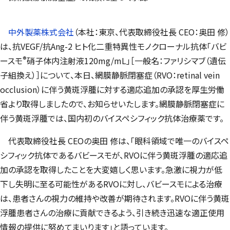
中外製薬株式会社
（本社：東京、代表取締役社長 CEO：奥田 修）
は、抗VEGF/抗Ang-2 ヒト化二重特異性モノクローナル抗体「バビ
®
ースモ
硝子体内注射液120mg/mL」［一般名：ファリシマブ（遺伝
子組換え）］について、本日、網膜静脈閉塞症（RVO：
retinal vein
occlusion
）に伴う黄斑浮腫に対する適応追加の承認を厚生労働
省より取得しましたので、お知らせいたします。網膜静脈閉塞症に
伴う黄斑浮腫では、国内初のバイスペシフィック抗体治療薬です。
代表取締役社長 CEOの奥田 修は、「眼科領域で唯一のバイスペ
シフィック抗体であるバビースモが、RVOに伴う黄斑浮腫の適応追
加の承認を取得したことを大変嬉しく思います。急激に視力が低
下し失明に至る可能性があるRVOに対し、バビースモによる治療
は、患者さんの視力の維持や改善が期待されます。RVOに伴う黄斑
浮腫患者さんの治療に貢献できるよう、引き続き迅速な適正使用
情報の提供に努めてまいります」と語っています。