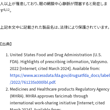
人以上が罹患しており、眼の網膜中心静脈が閉塞すると発症しま
8,12
す
。
上記本文中に記載された製品名は、法律により保護されています。
【出典】
United States Food and Drug Administration (U.S.
FDA). Highlights of prescribing information, Vabysmo.
2022 [Internet; cited March 2024]. Available from:
https://www.accessdata.fda.gov/drugsatfda_docs/label
/2022/761235s000lbl.pdf
.
Medicines and Healthcare products Regulatory Agency
(MHRA). MHRA approves faricimab through
international work-sharing initiative [Internet; cited
March 2024]. Available from: