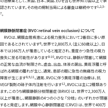
の治療薬として、米国、日本、英国、EUを含む世界90カ国以上で承
1,2,5-
認されています。その他の規制当局による審査は継続中です
7
。
網膜静脈閉塞症（RVO：
retinal vein occlusion
）について
RVOは、網膜血管疾患による視力喪失において2番目に多い原
8
因であるとされています
。世界で2,800万人（主に60歳以上）、日
本では166万人が罹患していると推定され、重度かつ急性の視力
8-10
喪失に至る可能性があります
。RVOでは、静脈が閉塞して網膜
の正常な血流が制限され、虚血、出血、体液の漏出、黄斑浮腫と呼
ばれる網膜の腫れが生じ、通常、患部の眼に急性の無痛性の視力
8,9,11
障害が生じます
。通常、RVOに伴う黄斑浮腫の治療は、抗
12
VEGF製剤の硝子体内注射を行います
。RVOには主に2種類あり
ます。このうち網膜静脈分枝閉塞症（BRVO）は、世界で2,300万人
以上が罹患し、網膜静脈の4つの小さな 「分枝」 のいずれかが閉塞
すると発症します。網膜中心静脈閉塞症（CRVO）は、世界で400万