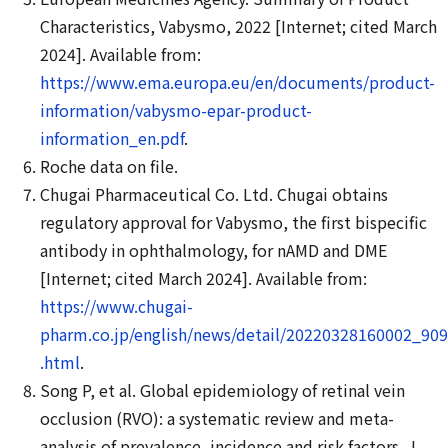
Characteristics, Vabysmo, 2022 [Internet; cited March
2024]. Available from:
https://www.ema.europa.eu/en/documents/product-
information/vabysmo-epar-product-
information_en.pdf
.
Roche data on file.
Chugai Pharmaceutical Co. Ltd. Chugai obtains
regulatory approval for Vabysmo, the first bispecific
antibody in ophthalmology, for nAMD and DME
[Internet; cited March 2024]. Available from:
https://www.chugai-
pharm.co.jp/english/news/detail/20220328160002_909
.html
.
Song P, et al. Global epidemiology of retinal vein
occlusion (RVO): a systematic review and meta-
analysis of prevalence, incidence and risk factors. J