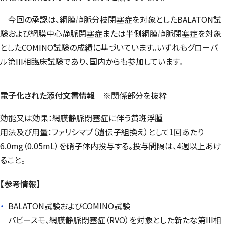
今回の承認は、網膜静脈分枝閉塞症を対象とした
BALATON
試
験および網膜中心静脈閉塞症または半側網膜静脈閉塞症を対象
とした
COMINO
試験の成績に基づいています。いずれもグローバ
ル第III相臨床試験であり、国内からも参加しています。
電子化された添付文書情報
※関係部分を抜粋
効能又は効果：網膜静脈閉塞症に伴う黄斑浮腫
用法及び用量：ファリシマブ（遺伝子組換え）として1回あたり
6.0mg（0.05mL）を硝子体内投与する。投与間隔は、4週以上あけ
ること。
【参考情報】
BALATON
試験および
COMINO
試験
バビースモ、網膜静脈閉塞症（RVO）を対象とした新たな第III相