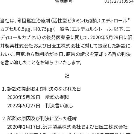
電話番号
03(3273)0554
®
当社は、骨粗鬆症治療剤（活性型ビタミンD
製剤）エディロール
3
カプセル0.5µg、同0.75µg（一般名：エルデカルシトール。以下、エ
ディロールカプセル）の後発医薬品に関して、2020年5月29日に沢
井製薬株式会社および日医工株式会社に対して提起した訴訟に
おいて、東京地方裁判所が本日、原告の請求を棄却する旨の判決
を言い渡したことをお知らせいたします。
記
訴訟の提起および判決のなされた日
2020年5月29日 訴訟の提起
2022年5月27日 判決言い渡し
訴訟の原因及び判決に至った経緯
2020年2月17日、沢井製薬株式会社および日医工株式会社