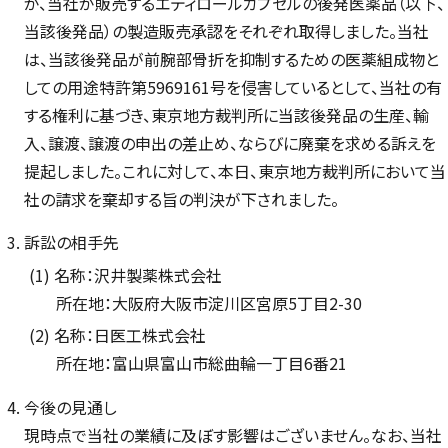
が、当社が販売するエディロールカプセルの後発医薬品（以下、
当該後発品）の製造販売承認をそれぞれ取得しました。当社
は、当該後発品が前腕部骨折を抑制するための医薬組成物と
しての用途特許第5969161号を侵害しているとして、当社の有
する権利に基づき、東京地方裁判所に当該後発品の生産、輸
入、譲渡、譲渡の申出の差止め、ならびに廃棄を求める訴えを
提起しました。これに対して、本日、東京地方裁判所において当
社の請求を棄却する旨の判決が下されました。
訴訟の相手先
名称：沢井製薬株式会社
所在地：大阪府大阪市淀川区宮原5丁目2-30
名称：日医工株式会社
所在地：富山県富山市総曲輪一丁目6番21
今後の見通し
現時点で当社の業績に及ぼす影響はございません。なお、当社