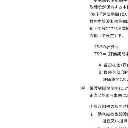
取締役が保有する本
（以下「評価期間」といい
数を本譲渡制限期間
範囲で設定される業績
の範囲で設定する。
TSRの計算式
TSR＝
（評価期間
A：当初株価（
B：最終株価（
評価期間：202
（4）
譲渡制限期間中に、
正当と認める事由に
①譲渡制限の解除時
i.
勤務継続型譲渡
退任又は退職