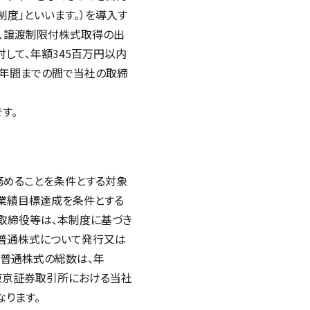
度」といいます。）を導入す
き、譲渡制限付株式取得の出
して、年額345百万円以内
5年間までの間で当社の取締
す。
めることを条件とする対象
業績目標達成を条件とする
取締役等は、本制度に基づき
普通株式について発行又は
る普通株式の総数は、年
る東京証券取引所における当社
ります。