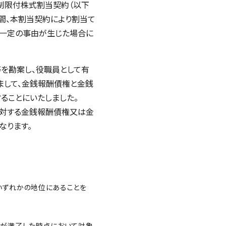
制限付株式割当契約（以下
期間、本割当契約により割当て
②一定の事由が生じた場合に
を勘案し、役職員として有
まして、金銭報酬債権と金銭
与することにいたしました。
に対する金銭報酬債権又は金
なります。
いずれかの地位にあることを
。
が満了した時点において対象