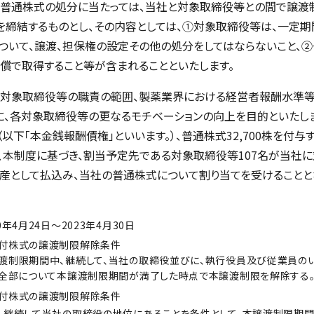
普通株式の処分に当たっては、当社と対象取締役等との間で譲渡
）を締結するものとし、その内容としては、①対象取締役等は、一定
ついて、譲渡、担保権の設定その他の処分をしてはならないこと、
償で取得すること等が含まれることといたします。
対象取締役等の職責の範囲、製薬業界における経営者報酬水準等
に、各対象取締役等の更なるモチベーションの向上を目的といたし
0円（以下「本金銭報酬債権」といいます。）、普通株式32,700株を付
本制度に基づき、割当予定先である対象取締役等107名が当社
産として払込み、当社の普通株式について割り当てを受けることと
年4月24日～2023年4月30日
付株式の譲渡制限解除条件
制限期間中、継続して、当社の取締役並びに、執行役員及び従業員の
の全部について本譲渡制限期間が満了した時点で本譲渡制限を解除する
付株式の譲渡制限解除条件
継続して当社の取締役の地位にあることを条件として、本譲渡制限期間