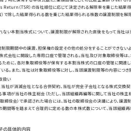
lders Return（TSR）の当社順位に応じて決定される解除率を乗じた
数）で除した結果得られる数を乗じた結果得られる株数の譲渡制限を解除
ない本割当株式について、譲渡制限が解除された直後をもって当社は
制限期間中の譲渡、担保権の設定その他の処分をすることができないよ
株式会社に開設した専用口座で管理される。当社及び対象取締役等は
るために、各対象取締役等が保有する本割当株式の口座の管理に関連し
ている。また、当社は対象取締役等に対し、当該譲渡制限等の内容につき
取扱い
当社が消滅会社となる合併契約、当社が完全子会社となる株式交換契
る事項が当社の株主総会（ただし、当該組織再編等に関して当社の株主
の取締役会）で承認された場合には、当社の取締役会の決議により、譲渡
の期間等を踏まえて合理的に定める数の本株式数について、当該組織再
びその具体的内容