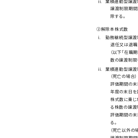
ii.
業績連動型譲渡
譲渡制限期間
除する。
②解除本株式数
i.
勤務継続型譲渡
退任又は退職
（以下「在職期
数の譲渡制限
ii.
業績連動型譲渡
（死亡の場合）
評価期間の末
年度の末日を
株式数に乗じ
る株数の譲渡
評価期間の末
る。
（死亡以外の
譲渡制限期間満