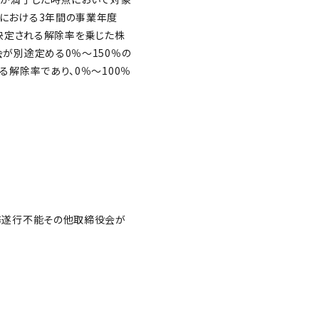
における3年間の事業年度
応じて決定される解除率を乗じた株
が別途定める0％～150％の
解除率であり、0％～100％
務遂行不能その他取締役会が