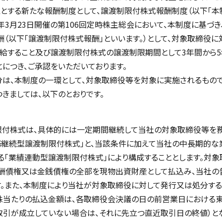
とする新たな報酬制度として、譲渡制限付株式報酬制度（以下「本制
17年3月23日開催の第106回定時株主総会において、本制度に基づ
（以下「譲渡制限付株式報酬」といいます。）として、対象取締役に対
給すること及び譲渡制限付株式の譲渡制限期間として3年間から
につき、ご承認をいただいております。
は、本制度の一環として、対象取締役等を対象に実施されるもので
きましては、以下のとおりです。
付株式は、具体的には一定期間継続して当社の対象取締役等を務
務継続型譲渡制限付株式」と、当該条件に加えて当社の中長期的な
る「業績連動型譲渡制限付株式」により構成することとします。対象
酬債権又は金銭債権の全部を現物出資財産として払込み、当社の
す。また、本制度により当社が対象取締役に対して発行又は処分す
その1株当たりの払込金額は、各取締役会決議の日の前営業日におけ
取引が成立していない場合は、それに先立つ直近取引日の終値）とな