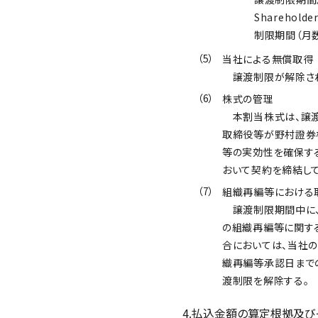
Shareho
制限期間（月
（5）
当社による無償取得
譲渡制限が解除され
（6）
株式の管理
本割当株式は、譲渡
取締役等が野村證券
等の実効性を確保す
おいて契約を締結し
（7）
組織再編等における
譲渡制限期間中に、
の組織再編等に関す
合においては、当社
織再編等承認日まで
渡制限を解除する。
4.払込金額の算定根拠及