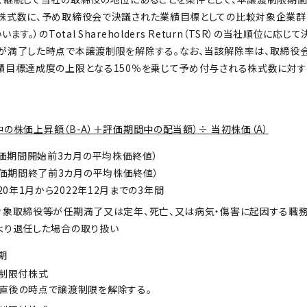
株式数に、予め取締役会で決議された業績目標としての比較対象企業群
ます。）のTotal Shareholders Return（TSR）の当社順位に
が満了した時点で本譲渡制限を解除する。なお、当該解除率は、取締役会
目標達成度の上限となる150％を乗じて予め付与される株式数に対する
中の株価上昇額（B-A）＋評価期間中の配当額）÷ 当初株価（A）
評価期間開始前3カ月の平均株価終値）
評価期間終了前3カ月の平均株価終値）
0年1月から2022年12月までの3年間
対象取締役等が任期満了又は定年、死亡、又は病気・傷害に起因する職
より退任した場合の取り扱い
期
制限付株式
直後の時点で譲渡制限を解除する。