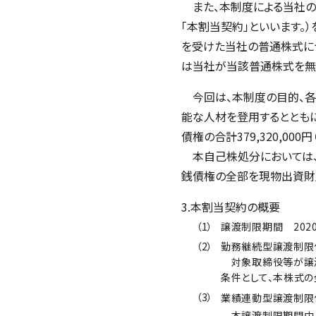
また、本制度による当社の
「本割当契約」といいます。
を受けた当社の普通株式に
は当社が当該普通株式を無
今回は、本制度の目的、各
能な人材を登用するととも
債権の合計379,320,00
本自己株処分においては、
銭債権の全部を現物出資財
3.本割当契約の概要
（1）
譲渡制限期間 2020
（2）
勤務継続型譲渡制限
対象取締役等が譲渡
条件として、本株式
（3）
業績連動型譲渡制限
本譲渡制限期間中、