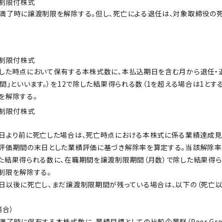
制限付株式
満了時に譲渡制限を解除する。但し、死亡による退任は、対象取締役の
制限付株式
した時点において保有する本株式数に、本払込期日を含む月から退任・
間」といいます。）を12で除した結果得られる数（1を超える場合は1とす
を解除する。
制限付株式
日より前に死亡した場合は、死亡時点における本株式に係る業績達成見
評価期間の末日とした業績評価に基づき解除率を算定する。当該解除
た結果得られる数に、在職期間を譲渡制限期間（月数）で除した結果得
制限を解除する。
日以後に死亡し、まだ譲渡制限期間が残っている場合は、以下の（死亡
場合）
了時に保有する本株式数に、業績目標としての比較企業群（Peer Grou