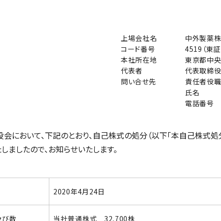
上場会社名
中外製薬
コード番号
4519（東証
本社所在地
東京都中央
代表者
代表取締役
問い合せ先
責任者役
氏名
電話番号
において、下記のとおり、自己株式の処分（以下「本自己株式処分」
しましたので、お知らせいたします。
2020年4月24日
及び数
当社普通株式 32,700株