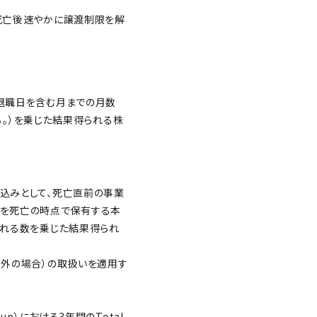
死亡後速やかに譲渡制限を解
退職日を含む月までの月数
る。）を乗じた結果得られる株
込みとして、死亡直前の事業
率を死亡の時点で保有する本
られる数を乗じた結果得られ
以外の場合）の取扱いを適用す
p）における3年間のTotal