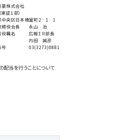
製薬株式会社
9（東証１部）
都中央区日本橋室町2‐1‐1
取締役会長
永山 治
者役職名
広報ＩＲ部長
内田 誠彦
番号
03(3273)0881
金の配当を行うことについて