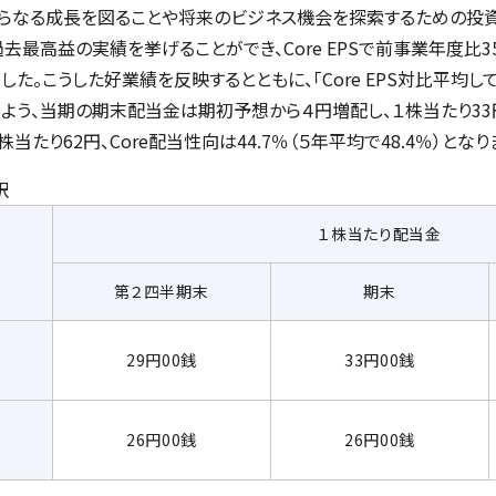
らなる成長を図ることや将来のビジネス機会を探索するための投資
過去最高益の実績を挙げることができ、Core EPSで前事業年度比3
ました。こうした好業績を反映するとともに、「Core EPS対比平均
よう、当期の期末配当金は期初予想から４円増配し、１株当たり33
たり62円、Core配当性向は44.7％（５年平均で48.4％）となり
訳
１株当たり配当金
第２四半期末
期末
29円00銭
33円00銭
26円00銭
26円00銭