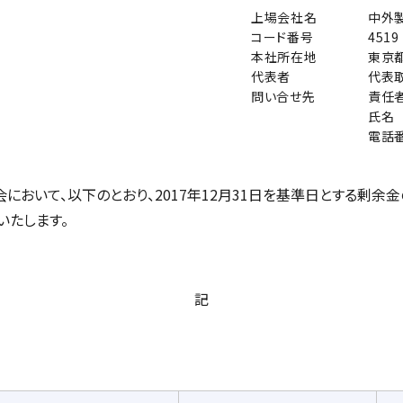
上場会社名
中外
コード番号
451
本社所在地
東京
代表者
代表
問い合せ先
責任
氏名
電話
において、以下のとおり、2017年12月31日を基準日とする剰余
いたします。
記