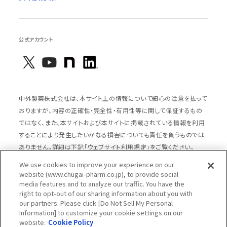
公式アカウント
中外製薬株式会社は、本サイト上の情報について細心の注意を払って
おりますが、内容の正確性・完全性・有用性等に関して保証するもの
ではなく、また、本サイトおよび本サイトに掲載されている情報を利用
することにより発生したいかなる損害についても責任を負うものでは
ありません。詳細は下記「ウェブサイト利用規定」をご覧ください。
We use cookies to improve your experience on our
website (www.chugai-pharm.co.jp), to provide social
media features and to analyze our traffic. You have the
サイトマップ
ウェブサイト利用規定
right to opt-out of our sharing information about you with
個人情報の取扱いのご案内
ソーシャルメディアポリシー
our partners. Please click [Do Not Sell My Personal
Information] to customize your cookie settings on our
推奨閲覧環境
ウェブアクセシビリティ対応
website.
Cookie Policy