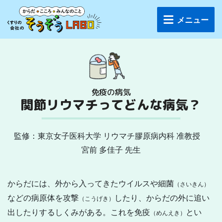
メニュー
免疫の病気
関節リウマチって
どんな病気？
監修：東京女子医科大学 リウマチ膠原病内科
准教授
宮前 多佳子 先生
からだには、外から入ってきたウイルスや細菌
（さいきん）
などの病原体を攻撃
したり、からだの外に追い
（こうげき）
出したりするしくみがある。これを免疫
とい
（めんえき）