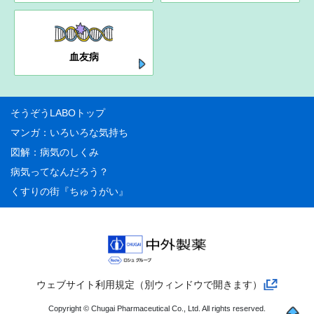
血友病
そうぞうLABOトップ
マンガ：いろいろな気持ち
図解：病気のしくみ
病気ってなんだろう？
くすりの街『ちゅうがい』
ウェブサイト利用規定（別ウィンドウで開きます）
ペー
Copyright © Chugai Pharmaceutical Co., Ltd. All rights reserved.