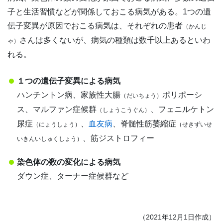
子と生活習慣などが関係しておこる病気がある。1つの遺
伝子変異が原因でおこる病気は、それぞれの患者
（かんじ
さんは多くないが、病気の種類は数千以上あるといわ
ゃ）
れる。
１つの遺伝子変異による病気
ハンチントン病、家族性大腸
ポリポーシ
（だいちょう）
ス、マルファン症候群
、フェニルケトン
（しょうこうぐん）
尿症
、
血友病
、脊髄性筋萎縮症
（にょうしょう）
（せきずいせ
、筋ジストロフィー
いきんいしゅくしょう）
染色体の数の変化による病気
ダウン症、ターナー症候群など
（2021年12月1日作成）