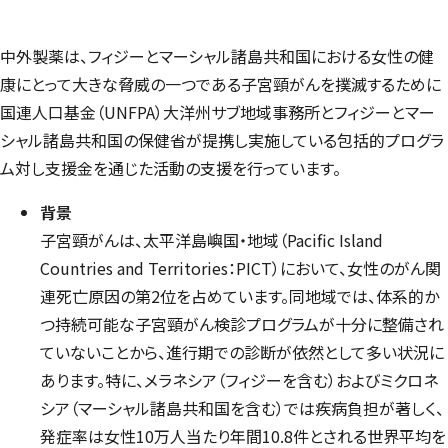
中外製薬は、フィジーとマーシャル諸島共和国における女性の健
康にとって大きな脅威の一つである子宮頸がんを撲滅するために
国連人口基金（UNFPA）大洋州サブ地域事務所とフィジーとマー
シャル諸島共和国の保健省が提携し実施している包括的プログラ
ム対し支援金を通じた活動の支援を行っています。
背景
子宮頸がんは、太平洋島嶼国・地域（Pacific Island
Countries and Territories：PICT）において、女性のがん関
連死亡原因の第2位を占めています。同地域では、体系的か
つ持続可能な子宮頸がん検診プログラムが十分に整備され
ていないことから、進行期での診断が依然として多い状況に
あります。特に、メラネシア（フィジーを含む）およびミクロネ
シア（マーシャル諸島共和国を含む）では疾病負担が著しく、
発症率は女性10万人当たり年間10.8件とされる世界平均を