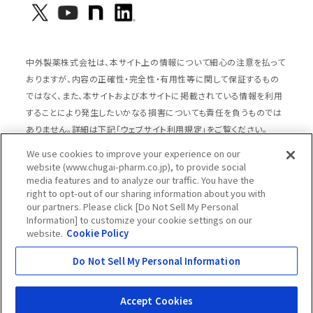
中外製薬株式会社は、本サイト上の情報について細心の注意を払って
おりますが、内容の正確性・完全性・有用性等に関して保証するもの
ではなく、また、本サイトおよび本サイトに掲載されている情報を利用
することにより発生したいかなる損害についても責任を負うものでは
ありません。詳細は下記「ウェブサイト利用規定」をご覧ください。
We use cookies to improve your experience on our
website (www.chugai-pharm.co.jp), to provide social
media features and to analyze our traffic. You have the
サイトマップ
ウェブサイト利用規定
right to opt-out of our sharing information about you with
個人情報の取扱いのご案内
ソーシャルメディアポリシー
our partners. Please click [Do Not Sell My Personal
Information] to customize your cookie settings on our
推奨閲覧環境
ウェブアクセシビリティ対応
website.
Cookie Policy
Cookieポリシー
中外製薬グループプライバシー宣言
Do Not Sell My Personal Information
Copyright © Chugai Pharmaceutical Co., Ltd.
All rights reserved.
Accept Cookies