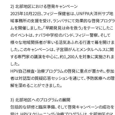
2) 北部地区における啓発キャンペーン
2025年10月22日、フィジー保健省は、UNFPA大洋州サブ地
域事務所の支援を受け、ランバサにて効果的な啓発プログラ
ムを開催しました。「早期発見は命を救う」をテーマにしたこ
のイベントは、ナバラ中学校のバンド、フィジー警察、そして
様々な地域関係者が率いる活気あふれる行進で幕を開けま
した。このキャンペーンは、子宮頸がんとメンタルヘルスに関
する専門家の講演を中心に、約1,200人を対象に実施されま
した。
HPV自己検査・治療プログラムの啓発に重点が置かれ、参加
者は対話型の質疑応答セッションを通じて、予防医療への理
解を深めることができました。
3)
北部地区へのプログラムの展開
包括的な研修と臨床準備、そして啓発キャンペーンの成功を
受け、HPVスクリーニング・治療プログラムは、北部地区のマ