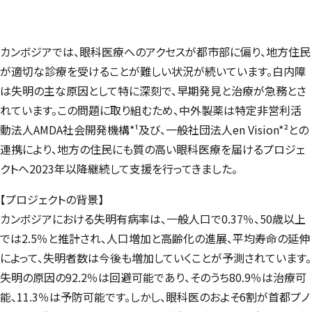
カンボジアでは、眼科医療へのアクセスが都市部に偏り、地方住民
が適切な診療を受けることが難しい状況が続いています。白内障
は失明の主な原因として特に深刻で、早期発見と治療が急務とさ
れています。この問題に取り組むため、中外製薬は特定非営利活
動法人AMDA社会開発機構*¹及び、一般社団法人en Vision*²との
連携により、地方の住民にも質の高い眼科医療を届けるプロジェ
クトへ2023年以降継続して支援を行ってきました。
【プロジェクトの背景】
カンボジアにおける失明有病率は、一般人口で0.37％、50歳以上
では2.5％と推計され、人口増加と高齢化の進展、平均寿命の延伸
によって、失明者数は今後も増加していくことが予測されています。
失明の原因の92.2％は回避可能であり、そのうち80.9％は治療可
能、11.3％は予防可能です。しかし、眼科医のおよそ6割が首都プノ