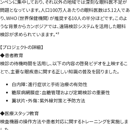
ンペンに集中しており、それ以外の地域では深刻な眼科医不足が
問題となっています。人口100万人あたりの眼科医数は5.12人であ
り、WHO（世界保健機関）が推奨する10人の半分ほどです。このよ
うな背景からカンボジアでは、遠隔検診システムを活用した眼科
検診が求められていまます。*³
【プロジェクトの詳細】
◆患者教育
検診の待機時間を活用し、以下の内容の啓発ビデオを上映するこ
とで、主要な眼疾患に関する正しい知識の普及を図りました。
白内障：進行症状と手術治療の有効性
糖尿病網膜症：血糖管理および定期検診の重要性
翼状片・外傷：紫外線対策と予防方法
◆医療スタッフ教育
検査機器の操作方法や患者対応に関するトレーニングを実施しま
した。