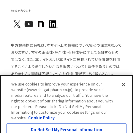
公式アカウント
中外製薬株式会社は、本サイト上の情報について細心の注意を払って
おりますが、内容の正確性・完全性・有用性等に関して保証するもの
ではなく、また、本サイトおよび本サイトに掲載されている情報を利用
することにより発生したいかなる損害についても責任を負うものでは
ありません。詳細は下記「ウェブサイト利用規定」をご覧ください。
We use cookies to improve your experience on our
website (www.chugai-pharm.co.jp), to provide social
media features and to analyze our traffic. You have the
サイトマップ
ウェブサイト利用規定
right to opt-out of our sharing information about you with
個人情報の取扱いのご案内
ソーシャルメディアポリシー
our partners. Please click [Do Not Sell My Personal
Information] to customize your cookie settings on our
推奨閲覧環境
ウェブアクセシビリティ対応
website.
Cookie Policy
Cookieポリシー
中外製薬グループプライバシー宣言
Do Not Sell My Personal Information