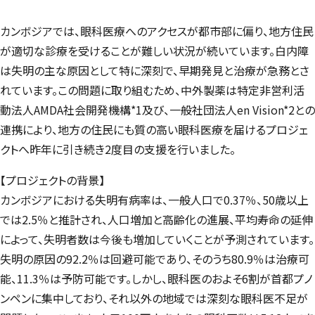
カンボジアでは、眼科医療へのアクセスが都市部に偏り、地方住民
が適切な診療を受けることが難しい状況が続いています。白内障
は失明の主な原因として特に深刻で、早期発見と治療が急務とさ
れています。この問題に取り組むため、中外製薬は特定非営利活
動法人AMDA社会開発機構*1及び、一般社団法人en Vision*2との
連携により、地方の住民にも質の高い眼科医療を届けるプロジェ
クトへ昨年に引き続き2度目の支援を行いました。
【プロジェクトの背景】
カンボジアにおける失明有病率は、一般人口で0.37％、50歳以上
では2.5％と推計され、人口増加と高齢化の進展、平均寿命の延伸
によって、失明者数は今後も増加していくことが予測されています。
失明の原因の92.2％は回避可能であり、そのうち80.9％は治療可
能、11.3％は予防可能です。しかし、眼科医のおよそ6割が首都プノ
ンペンに集中しており、それ以外の地域では深刻な眼科医不足が