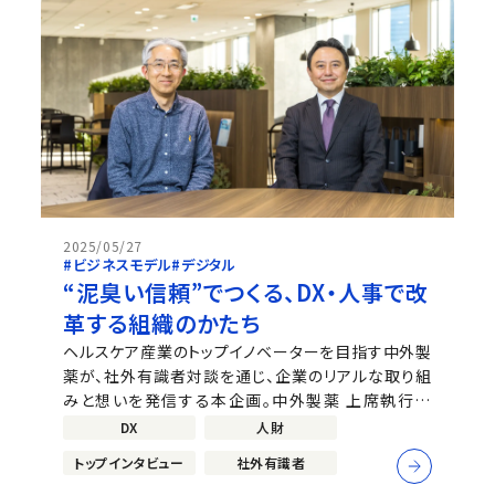
2025/05/27
#ビジネスモデル
#デジタル
“泥臭い信頼”でつくる、DX・人事で改
革する組織のかたち
ヘルスケア産業のトップイノベーターを目指す中外製
薬が、社外有識者対談を通じ、企業のリアルな取り組
みと想いを発信する本企画。中外製薬 上席執行役
員・経営企画部長 DX /ASPIRE担当の小野澤学寿が
DX
人財
ホストを務め、さまざまな領域で活躍するリーダーた
トップインタビュー
社外有識者
ちから、未来を創る経営に必要な組織の力や人財の