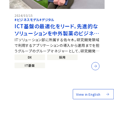
2024/03/15
#ビジネスモデル
#デジタル
ICT基盤の最適化をリード。先進的な
ソリューションを中外製薬のビジネス
変革の力に
ITソリューション部に所属する佐々木。研究開発領域
で利用するアプリケーションの導入から運用までを担
うグループのグループマネジャーとして、研究開発部
門やロシュ社と共に大規模システムの導入に携わる
DX
採用
など、中外製薬のDXをリードしてきた。システム開発
IT基盤
のプロの視点から、同社でビジネスの変革に挑む魅力
を語る。（インタビュイー：佐々...
View in English