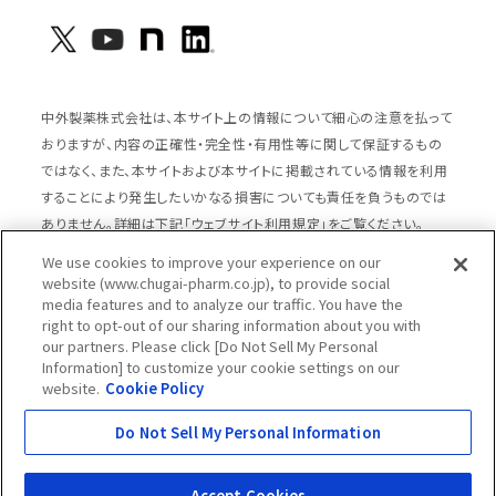
中外製薬株式会社は、本サイト上の情報について細心の注意を払って
おりますが、内容の正確性・完全性・有用性等に関して保証するもの
ではなく、また、本サイトおよび本サイトに掲載されている情報を利用
することにより発生したいかなる損害についても責任を負うものでは
ありません。詳細は下記「ウェブサイト利用規定」をご覧ください。
We use cookies to improve your experience on our
website (www.chugai-pharm.co.jp), to provide social
media features and to analyze our traffic. You have the
サイトマップ
ウェブサイト利用規定
right to opt-out of our sharing information about you with
個人情報の取扱いのご案内
ソーシャルメディアポリシー
our partners. Please click [Do Not Sell My Personal
Information] to customize your cookie settings on our
推奨閲覧環境
ウェブアクセシビリティ対応
website.
Cookie Policy
Cookieポリシー
中外製薬グループプライバシー宣言
Do Not Sell My Personal Information
Copyright © Chugai Pharmaceutical Co., Ltd.
All rights reserved.
Accept Cookies