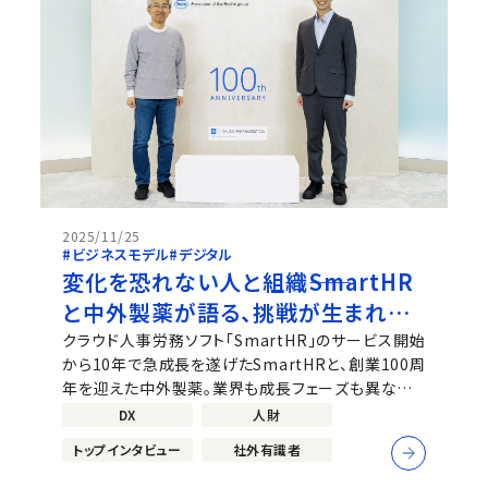
2025/11/25
#ビジネスモデル
#デジタル
変化を恐れない人と組織――SmartHR
と中外製薬が語る、挑戦が生まれる
環境づくり
クラウド人事労務ソフト「SmartHR」のサービス開始
から10年で急成長を遂げたSmartHRと、創業100周
年を迎えた中外製薬。業界も成長フェーズも異なりま
すが、両社に共通するのは失敗を恐れず挑戦し学び
DX
人財
続ける姿勢です。市場や技術の変化が激しい時代にお
トップインタビュー
社外有識者
いて、企業を持続的に成長させる原動力は何か、組織
やリーダーはどのようなマインドセット...