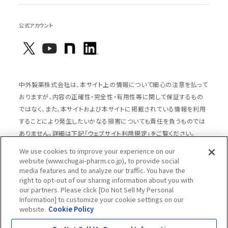
公式アカウント
中外製薬株式会社は、本サイト上の情報について細心の注意を払って
おりますが、内容の正確性・完全性・有用性等に関して保証するもの
ではなく、また、本サイトおよび本サイトに掲載されている情報を利用
することにより発生したいかなる損害についても責任を負うものでは
ありません。詳細は下記「ウェブサイト利用規定」をご覧ください。
We use cookies to improve your experience on our
website (www.chugai-pharm.co.jp), to provide social
media features and to analyze our traffic. You have the
サイトマップ
ウェブサイト利用規定
right to opt-out of our sharing information about you with
個人情報の取扱いのご案内
ソーシャルメディアポリシー
our partners. Please click [Do Not Sell My Personal
Information] to customize your cookie settings on our
推奨閲覧環境
ウェブアクセシビリティ対応
website.
Cookie Policy
Cookieポリシー
中外製薬グループプライバシー宣言