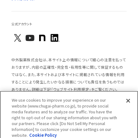
公式アカウント
中外製薬株式会社は、本サイト上の情報について細心の注意を払って
おりますが、内容の正確性・完全性・有用性等に関して保証するもの
ではなく、また、本サイトおよび本サイトに掲載されている情報を利用
することにより発生したいかなる損害についても責任を負うものでは
ありません。詳細は下記「ウェブサイト利用規定」をご覧ください。
We use cookies to improve your experience on our
website (www.chugai-pharm.co.jp), to provide social
media features and to analyze our traffic. You have the
サイトマップ
ウェブサイト利用規定
right to opt-out of our sharing information about you with
個人情報の取扱いのご案内
ソーシャルメディアポリシー
our partners. Please click [Do Not Sell My Personal
Information] to customize your cookie settings on our
推奨閲覧環境
ウェブアクセシビリティ対応
website.
Cookie Policy