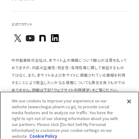
公式アカウント
中外製薬株式会社は、本サイト上の情報について細心の注意を払って
おりますが、内容の正確性・完全性・有用性等に関して保証するもの
ではなく、また、本サイトおよび本サイトに掲載されている情報を利用
することにより発生したいかなる損害についても責任を負うものでは
ありません。詳細は下記「ウェブサイト利用規定」をご覧ください。
We use cookies to improve your experience on our
website (www.chugai-pharm.co.jp), to provide social
media features and to analyze our traffic. You have the
サイトマップ
ウェブサイト利用規定
right to opt-out of our sharing information about you with
個人情報の取扱いのご案内
ソーシャルメディアポリシー
our partners. Please click [Do Not Sell My Personal
Information] to customize your cookie settings on our
推奨閲覧環境
ウェブアクセシビリティ対応
website.
Cookie Policy