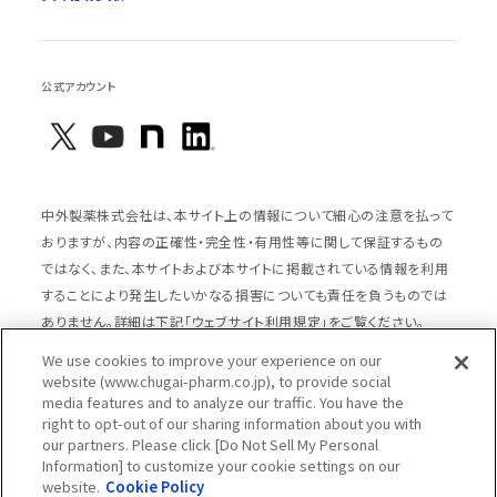
公式アカウント
中外製薬株式会社は、本サイト上の情報について細心の注意を払って
おりますが、内容の正確性・完全性・有用性等に関して保証するもの
ではなく、また、本サイトおよび本サイトに掲載されている情報を利用
することにより発生したいかなる損害についても責任を負うものでは
ありません。詳細は下記「ウェブサイト利用規定」をご覧ください。
We use cookies to improve your experience on our
website (www.chugai-pharm.co.jp), to provide social
media features and to analyze our traffic. You have the
サイトマップ
ウェブサイト利用規定
right to opt-out of our sharing information about you with
個人情報の取扱いのご案内
ソーシャルメディアポリシー
our partners. Please click [Do Not Sell My Personal
Information] to customize your cookie settings on our
推奨閲覧環境
ウェブアクセシビリティ対応
website.
Cookie Policy