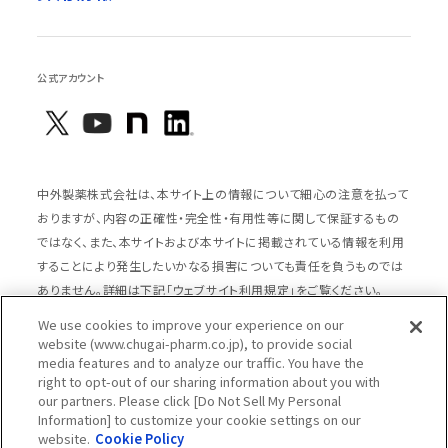
公式アカウント
中外製薬株式会社は、本サイト上の情報について細心の注意を払って
おりますが、内容の正確性・完全性・有用性等に関して保証するもの
ではなく、また、本サイトおよび本サイトに掲載されている情報を利用
することにより発生したいかなる損害についても責任を負うものでは
ありません。詳細は下記「ウェブサイト利用規定」をご覧ください。
We use cookies to improve your experience on our
website (www.chugai-pharm.co.jp), to provide social
media features and to analyze our traffic. You have the
サイトマップ
ウェブサイト利用規定
right to opt-out of our sharing information about you with
個人情報の取扱いのご案内
ソーシャルメディアポリシー
our partners. Please click [Do Not Sell My Personal
Information] to customize your cookie settings on our
推奨閲覧環境
ウェブアクセシビリティ対応
website.
Cookie Policy