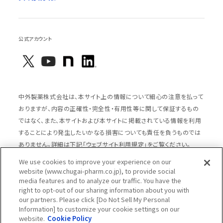
公式アカウント
中外製薬株式会社は、本サイト上の情報について細心の注意を払って
おりますが、内容の正確性・完全性・有用性等に関して保証するもの
ではなく、また、本サイトおよび本サイトに掲載されている情報を利用
することにより発生したいかなる損害についても責任を負うものでは
ありません。詳細は下記「ウェブサイト利用規定」をご覧ください。
We use cookies to improve your experience on our
website (www.chugai-pharm.co.jp), to provide social
media features and to analyze our traffic. You have the
サイトマップ
ウェブサイト利用規定
right to opt-out of our sharing information about you with
個人情報の取扱いのご案内
ソーシャルメディアポリシー
our partners. Please click [Do Not Sell My Personal
Information] to customize your cookie settings on our
推奨閲覧環境
ウェブアクセシビリティ対応
website.
Cookie Policy