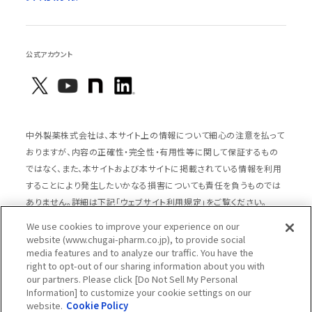
公式アカウント
中外製薬株式会社は、本サイト上の情報について細心の注意を払って
おりますが、内容の正確性・完全性・有用性等に関して保証するもの
ではなく、また、本サイトおよび本サイトに掲載されている情報を利用
することにより発生したいかなる損害についても責任を負うものでは
ありません。詳細は下記「ウェブサイト利用規定」をご覧ください。
We use cookies to improve your experience on our
website (www.chugai-pharm.co.jp), to provide social
media features and to analyze our traffic. You have the
サイトマップ
ウェブサイト利用規定
right to opt-out of our sharing information about you with
個人情報の取扱いのご案内
ソーシャルメディアポリシー
our partners. Please click [Do Not Sell My Personal
Information] to customize your cookie settings on our
推奨閲覧環境
ウェブアクセシビリティ対応
website.
Cookie Policy