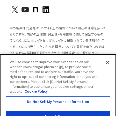
中外製薬株式会社は、本サイト上の情報について細心の注意を払って
おりますが、内容の正確性・完全性・有用性等に関して保証するもの
ではなく、また、本サイトおよび本サイトに掲載されている情報を利用
することにより発生したいかなる損害についても責任を負うものでは
ありません。詳細は下記「ウェブサイト利用規定」をご覧ください。
We use cookies to improve your experience on our
website (www.chugai-pharm.co.jp), to provide social
media features and to analyze our traffic. You have the
サイトマップ
ウェブサイト利用規定
right to opt-out of our sharing information about you with
個人情報の取扱いのご案内
ソーシャルメディアポリシー
our partners. Please click [Do Not Sell My Personal
Information] to customize your cookie settings on our
推奨閲覧環境
ウェブアクセシビリティ対応
website.
Cookie Policy
Cookieポリシー
中外製薬グループプライバシー宣言
Do Not Sell My Personal Information
Copyright © Chugai Pharmaceutical Co., Ltd.
All rights reserved.