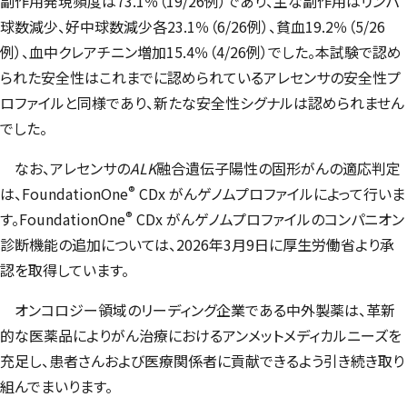
副作用発現頻度は73.1％（19/26例）であり、主な副作用はリンパ
球数減少、好中球数減少各23.1％（6/26例）、貧血19.2％（5/26
例）、血中クレアチニン増加15.4％（4/26例）でした。本試験で認め
られた安全性はこれまでに認められているアレセンサの安全性プ
ロファイルと同様であり、新たな安全性シグナルは認められません
でした。
なお、アレセンサの
ALK
融合遺伝子陽性の固形がんの適応判定
®
は、
FoundationOne
CDx
がんゲノムプロファイルによって行いま
®
す。
FoundationOne
CDx
がんゲノムプロファイルのコンパニオン
診断機能の追加については、2026年3月9日に厚生労働省より承
認を取得しています。
オンコロジー領域のリーディング企業である中外製薬は、革新
的な医薬品によりがん治療におけるアンメットメディカルニーズを
充足し、患者さんおよび医療関係者に貢献できるよう引き続き取り
組んでまいります。