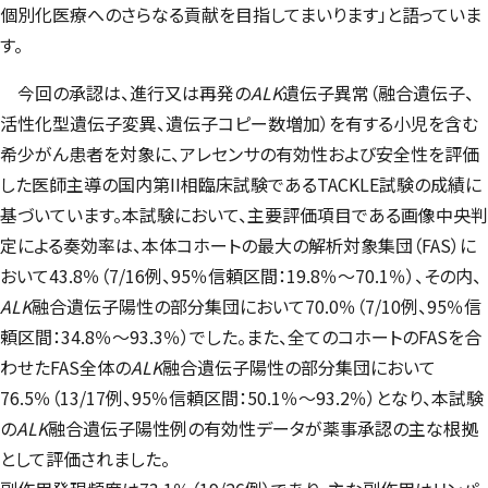
個別化医療へのさらなる貢献を目指してまいります」と語っていま
す。
今回の承認は、進行又は再発の
ALK
遺伝子異常（融合遺伝子、
活性化型遺伝子変異、遺伝子コピー数増加）を有する小児を含む
希少がん患者を対象に、アレセンサの有効性および安全性を評価
した医師主導の国内第II相臨床試験である
TACKLE
試験の成績に
基づいています。本試験において、主要評価項目である画像中央判
定による奏効率は、本体コホートの最大の解析対象集団（FAS）に
おいて43.8％（7/16例、95％信頼区間：19.8％～70.1％）、その内、
ALK
融合遺伝子陽性の部分集団において70.0％（7/10例、95％信
頼区間：34.8％～93.3％）でした。また、全てのコホートのFASを合
わせたFAS全体の
ALK
融合遺伝子陽性の部分集団において
76.5％（13/17例、95％信頼区間：50.1％～93.2％）となり、本試験
の
ALK
融合遺伝子陽性例の有効性データが薬事承認の主な根拠
として評価されました。