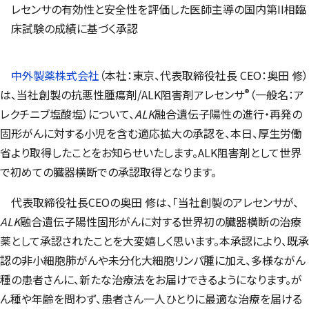
レセンサの有効性と安全性を評価した医師主導の国内第II相臨
床試験の成績に基づく承認
中外製薬株式会社
（本社：東京、代表取締役社長 CEO：奥田 修）
®
は、当社創製の抗悪性腫瘍剤/ALK阻害剤アレセンサ
（一般名：ア
レクチニブ塩酸塩）について、
ALK
融合遺伝子陽性の進行・再発の
固形がんに対する小児を含む適応拡大の承認を、本日、厚生労働
省より取得したことをお知らせいたします。ALK阻害剤として世界
で初めての臓器横断での承認取得となります。
代表取締役社長CEOの奥田 修は、「当社創製のアレセンサが、
ALK
融合遺伝子陽性固形がんに対する世界初の臓器横断の治療
薬として承認されたことを大変嬉しく思います。本承認により、既承
認の非小細胞肺がんや未分化大細胞リンパ腫に加え、多様ながん
種の患者さんに、新たな治療法をお届けできるようになります。が
ん種や年齢を問わず、患者さん一人ひとりに最適な治療を届ける