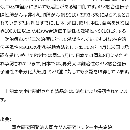
く、中枢神経系においても活性がある経口剤です。
ALK
融合遺伝子
陽性肺がんは非小細胞肺がん（NSCLC）の約3-5％に見られるとさ
4
れています
。同剤はすでに、日本、米国、欧州、中国、台湾を含む世
界100カ国以上で
ALK
融合遺伝子陽性の転移性NSCLCに対する
一次治療および二次治療に対して承認されています。
ALK
融合遺
伝子陽性NSCLCの術後補助療法としては、2024年4月に米国で承
認を受け、続けて欧州では同年6月に、日本では同年8月にそれぞ
れ承認されています。日本では、再発又は難治性の
ALK
融合遺伝
子陽性の未分化大細胞リンパ腫に対しても承認を取得しています。
上記本文中に記載された製品名は、法律により保護されていま
す。
出典：
国立研究開発法人国立がん研究センター中央病院.