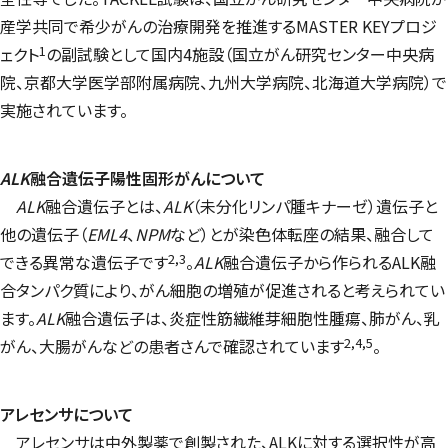
産学共同で希少がんの治療開発を推進する
MASTER KEY
プロジ
1
ェクト
の副試験として国内4施設（国立がん研究センター中央病
院、京都大学医学部附属病院、九州大学病院、北海道大学病院）で
実施されています。
ALK
融合遺伝子陽性固形がんについて
ALK
融合遺伝子とは、
ALK
（未分化リンパ腫キナーゼ）遺伝子と
他の遺伝子（
EML4
、
NPM
など）とが染色体転座の結果、融合して
2,3
できる異常な遺伝子です
。
ALK
融合遺伝子から作られるALK融
合タンパク質により、がん細胞の増殖が促進されると考えられてい
ます。
ALK
融合遺伝子は、炎症性筋繊維芽細胞性腫瘍、肺がん、乳
2,4,5
がん、大腸がんなどの患者さんで確認されています
。
アレセンサについて
アレセンサは中外製薬で創製された、ALKに対する選択性が高