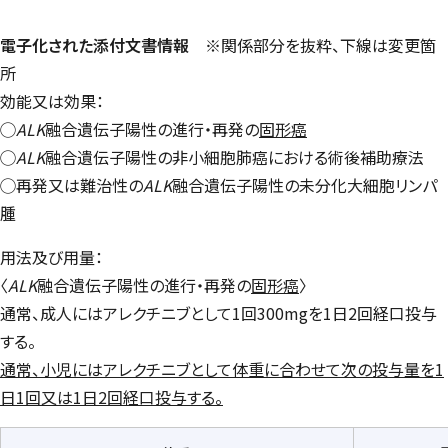
電子化された添付文書情報
※関係部分を抜粋、下線は変更箇
所
効能又は効果：
◯
ALK
融合遺伝子陽性の進行・再発の
固形癌
◯
ALK
融合遺伝子陽性の非小細胞肺癌における術後補助療法
◯再発又は難治性の
ALK
融合遺伝子陽性の未分化大細胞リンパ
腫
用法及び用量：
〈
ALK
融合遺伝子陽性の進行・再発の
固形癌
〉
通常、成人にはアレクチニブとして1回300mgを1日2回経口投与
する。
通常、小児にはアレクチニブとして体重に合わせて次の投与量を1
日1回又は1日2回経口投与する。