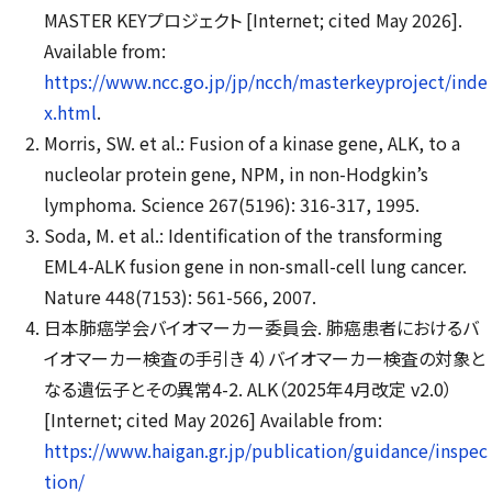
MASTER KEY
プロジェクト
[Internet; cited May 2026].
Available from:
https://www.ncc.go.jp/jp/ncch/masterkeyproject/inde
x.html
.
Morris, SW. et al.: Fusion of a kinase gene, ALK, to a
nucleolar protein gene, NPM, in non-Hodgkin’s
lymphoma. Science 267(5196): 316-317, 1995.
Soda, M. et al.: Identification of the transforming
EML4-ALK fusion gene in non-small-cell lung cancer.
Nature 448(7153): 561-566, 2007.
日本肺癌学会バイオマーカー委員会. 肺癌患者におけるバ
イオマーカー検査の手引き 4）バイオマーカー検査の対象と
なる遺伝子とその異常4-2. ALK（2025年4月改定 v2.0）
[Internet; cited May 2026] Available from:
https://www.haigan.gr.jp/publication/guidance/inspec
tion/