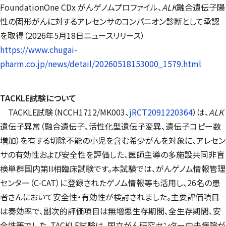
FoundationOne CDx
がんゲノムプロファイル、
ALK
融合遺伝子陽
性の固形がんに対するアレセンサのコンパニオン診断として承認
を取得（2026年5月18日ニュースリリース）
https://www.chugai-
pharm.co.jp/news/detail/20260518153000_1579.html
TACKLE
試験について
TACKLE
試験（NCCH1712/MK003、
jRCT2091220364
）は、
ALK
遺伝子異常（融合遺伝子、活性化型遺伝子変異、遺伝子コピー数
増加）を有する切除不能の小児を含む希少がんを対象に、アレセン
サの有効性および安全性を評価した、医師主導の多施設共同非盲
検単群国内第II相臨床試験です。本試験では、がんゲノム情報管理
センター（C-CAT）に登録されたゲノム情報等も活用し、26名の患
者さんにおいて安全性・有効性が検討されました。主要評価項目
は奏効率で、副次的評価項目は無増悪生存期間、全生存期間、安
全性等でした。
TACKLE
試験は、国立がん研究センター中央病院が