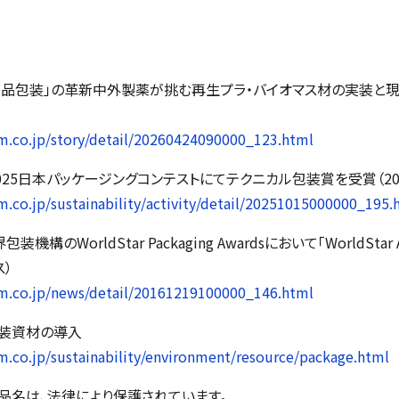
品包装」の革新――中外製薬が挑む再生プラ・バイオマス材の実装と現場
m.co.jp/story/detail/20260424090000_123.html
25日本パッケージングコンテストにてテクニカル包装賞を受賞（202
.co.jp/sustainability/activity/detail/20251015000000_195.
界包装機構の
WorldStar Packaging Awards
において「
WorldStar 
ス）
m.co.jp/news/detail/20161219100000_146.html
装資材の導入
.co.jp/sustainability/environment/resource/package.html
品名は、法律により保護されています。