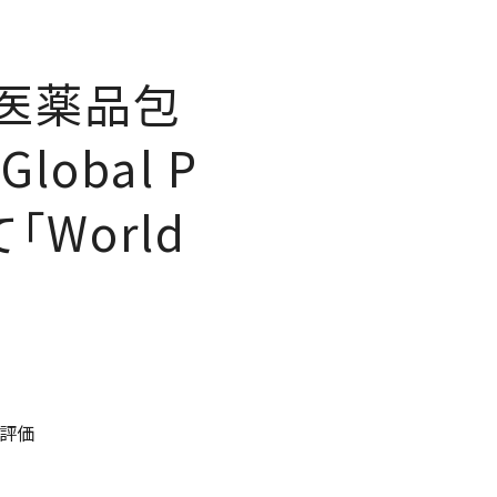
医薬品包
 Global P
て「
World
に評価