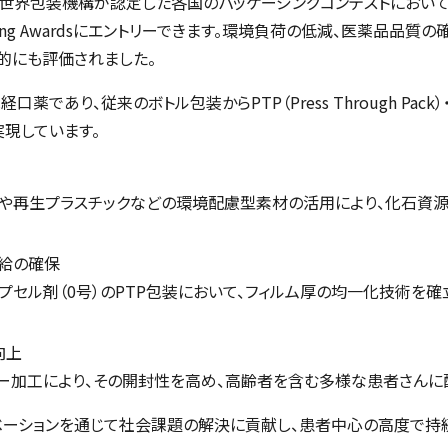
。世界包装機構が認定した各国のパッケージングコンテストにおい
ing Awards
にエントリーできます。環境負荷の低減、医薬品品質の
的にも評価されました。
口薬であり、従来のボトル包装からPTP（
Press Through Pack
現しています。
クや再生プラスチックなどの環境配慮型素材の活用により、化石資
給の確保
プセル剤（0号）のPTP包装において、フィルム厚の均一化技術を
向上
ー加工により、その開封性を高め、高齢者を含む多様な患者さんに
ーションを通じて社会課題の解決に貢献し、患者中心の高度で持