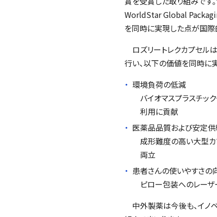
賞を受賞した取り組みです
WorldStar Global Packag
を同時に実現した点が国際
ロズリートレクカプセルは経
行い、以下の価値を同時に実
環境負荷の低減
バイオマスプラスチッ
利用に貢献
医薬品品質および安定供
成形難度の高い大型カ
両立
患者さんの使いやすさの
ピロー包装へのレーザ
中外製薬は今後も、イノベ