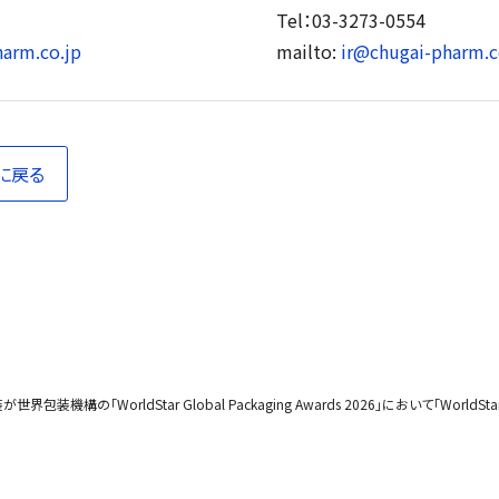
Tel：03-3273-0554
arm.co.jp
mailto:
ir@chugai-pharm.c
に戻る
「WorldStar Global Packaging Awards 2026」において「WorldStar 