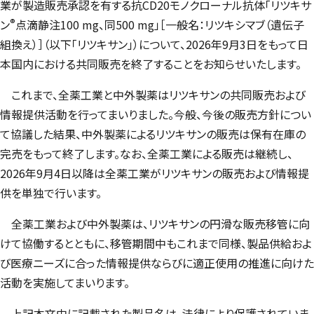
業が製造販売承認を有する抗CD20モノクローナル抗体「リツキサ
®
ン
点滴静注100 mg、同500 mg」［一般名：リツキシマブ（遺伝子
組換え）］（以下「リツキサン」）について、2026年9月3日をもって日
本国内における共同販売を終了することをお知らせいたします。
これまで、全薬工業と中外製薬はリツキサンの共同販売および
情報提供活動を行ってまいりました。今般、今後の販売方針につい
て協議した結果、中外製薬によるリツキサンの販売は保有在庫の
完売をもって終了します。なお、全薬工業による販売は継続し、
2026年9月4日以降は全薬工業がリツキサンの販売および情報提
供を単独で行います。
全薬工業および中外製薬は、リツキサンの円滑な販売移管に向
けて協働するとともに、移管期間中もこれまで同様、製品供給およ
び医療ニーズに合った情報提供ならびに適正使用の推進に向けた
活動を実施してまいります。
上記本文中に記載された製品名は、法律により保護されていま