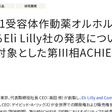
薬品
研究開発
P-1受容体作動薬オルホ
li Lilly社の発表につ
象とした第III相ACHIE
：東京、代表取締役社長 CEO：奥田 修）が創製し、
Eli Lilly and Co
ス、CEO：デイビッド・A・リックス）が全世界での開発権および販売
6日（現地時間）、第III相ACHIEVE-3試験におけるポジティブな結果の