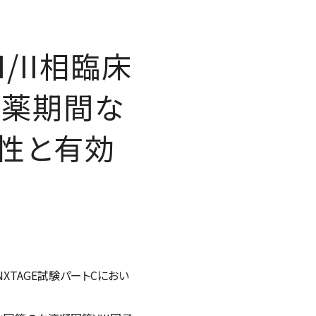
/II相臨床
休薬期間な
性と有効
XTAGE試験パートCにおい