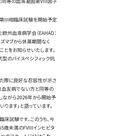
同等の血液凝固第VIII因子
第III相臨床試験を開始予定
た欧州血液病学会（EAHAD：
ミシズマブから休薬期間なく
たことをお知らせいたします。
代型のバイスペシフィック抗
替えた際に良好な忍容性が示さ
7は血友病でない方と同等の
ながら2026年から開始予
いります」と語っています。
相臨床試験です。このうち、今
歳未満のFVIIIインヒビタ
つのコホートに分けられ、