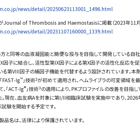
m.co.jp/news/detail/20250623113001_1496.html
が
Journal of Thrombosis and Haemostasis
に掲載（2023年1
m.co.jp/news/detail/20231107160000_1339.html
ない方と同等の血液凝固能と簡便な投与を目指して開発している自社
第X因子に結合し、活性型第IX因子による第X因子の活性化反応を促
る第VIII因子の補因子機能を代替するよう設計されています。本
™
2
「
FAST-Ig
」技術
が初めて適用され、ヘムライブラの可変領域を最
®
3
、「
ACT-Ig
」技術
の適用により、PKプロファイルの改善を目指して
。現在、血友病Aを対象に第I/II相臨床試験を実施中であり、202
臨床試験を開始する予定です。
品名は、法律により保護されています。