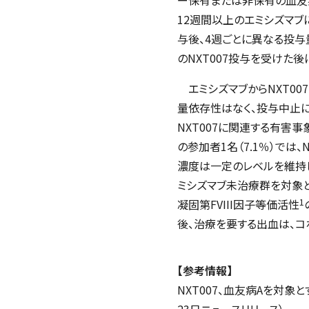
12週間以上のエミシズマブ
与後、4週ごとに異なる投与
のNXT007投与を受けた後
エミシズマブからNXT0
量依存性はなく、投与中止に
NXT007に関連する有害事
の参加者1名（7.1％）では
濃度は一定のレベルを維持し
ミシズマブ未治療群を対象と
1
凝固第FVIII因子等価活性
後、治療を要する出血は、コホ
【参考情報】
NXT007、血友病Aを対象
23日ニュースリリース）