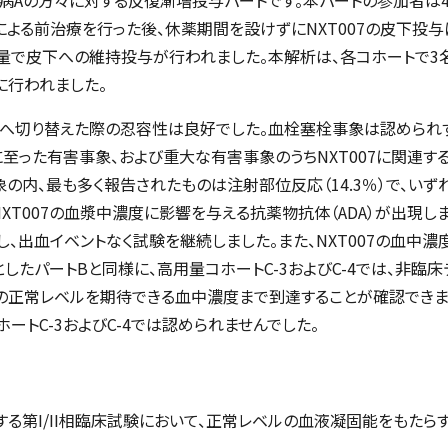
による前治療を行った後、休薬期間を設けずにNXT007の皮下投与
量で皮下への維持投与が行われました。本解析は、各コホートで3名
に行われました。
07へ切り替えた際の忍容性は良好でした。血栓塞栓事象は認められ
至った有害事象、および重大な有害事象のうちNXT007に関連す
象の内、最も多く報告されたものは注射部位反応（14.3％）で、いず
、NXT007の血漿中濃度に影響を与える抗薬物抗体（ADA）が出現しま
、出血イベントなく試験を継続しました。また、NXT007の血中
したパートBと同様に、高用量コホートC-3およびC-4では、非臨
の正常レベルを期待できる血中濃度まで到達することが確認できまし
ートC-3およびC-4では認められませんでした。
とする第I/II相臨床試験において、正常レベルの血液凝固能をもたらす