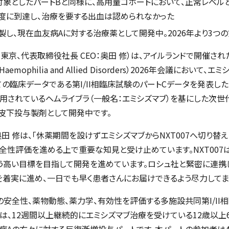
象としたパートBと同様に、高用量コホートにおいて、正常レベルと
度に到達し、治療を要する出血は認められなかった
創製し、現在血友病Aに対する治療薬として開発中。2026年より3つの
：東京、代表取締役社長 CEO：奥田 修）は、アイルランドで開催され
 Haemophilia and Allied Disorders
）2026年会議において、エ
めての臨床データである第I/II相臨床試験のパートCデータを発表し
く使用されているヘムライブラ（一般名：エミシズマブ）を基にした次世
皮下投与製剤として開発中です。
田 修は、「休薬期間を設けずエミシズマブからNXT007へ切り
全性評価を進める上で重要な知見と受け止めています。NXT00
う高い目標を目指して開発を進めています。ロシュ社と緊密に連携し
験を着実に進め、一日でも早く患者さんにお届けできるよう尽力してま
7の安全性、薬物動態、薬力学、有効性を評価する多施設共同第I/II
は、12週間以上継続的にエミシズマブ治療を受けている12歳以上65
病Aの方々に対する反復漸増投与パートです。本パートの参加者は4