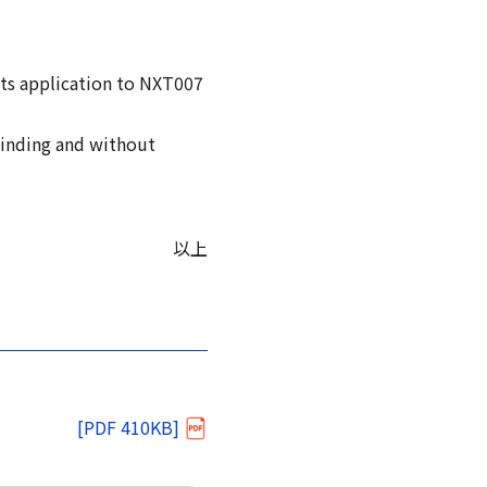
its application to NXT007
binding and without
以上
[PDF 410KB]