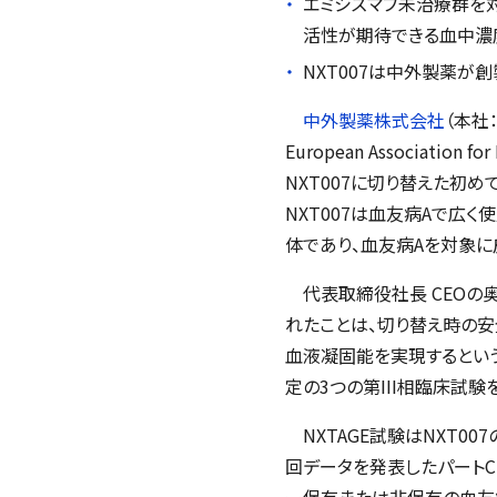
エミシズマブ未治療群を対
活性が期待できる血中濃
NXT007は中外製薬が
中外製薬株式会社
（本社
European Association for
NXT007に切り替えた初
NXT007は血友病Aで広
体であり、血友病Aを対象に
代表取締役社長 CEOの奥
れたことは、切り替え時の安
血液凝固能を実現するとい
定の3つの第III相臨床試
NXTAGE試験はNXT00
回データを発表したパートC
ー保有または非保有の血友