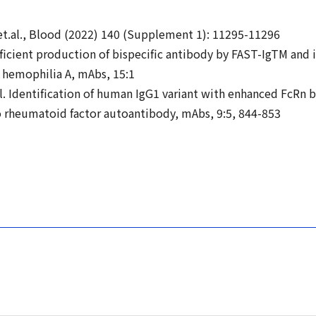
t.al., Blood (2022) 140 (Supplement 1): 11295-11296
fficient production of bispecific antibody by FAST-IgTM and 
f hemophilia A, mAbs, 15:1
l. Identification of human IgG1 variant with enhanced FcRn 
o rheumatoid factor autoantibody, mAbs, 9:5, 844-853