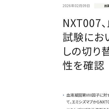
2026年02月09日
医
NXT00
試験にお
しの切り
性を確認
血液凝固第VIII因子に
て、エミシズマブからNX