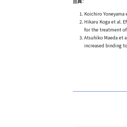
出典
：
Koichiro Yoneyama e
Hikaru Koga et al. E
for the treatment o
Atsuhiko Maeda et a
increased binding t