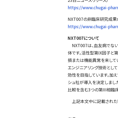
https://www.chugai-phar
NXT007の非臨床研究成果
https://www.chugai-phar
NXT007について
NXT007は、血友病で
体です。活性型第IX因子と
損または機能異常を来してい
エンジニアリング技術として
効性を目指しています。加えて
シュ社が導入を決定しました
比較を含む3つの第III相
上記本文中に記載された製