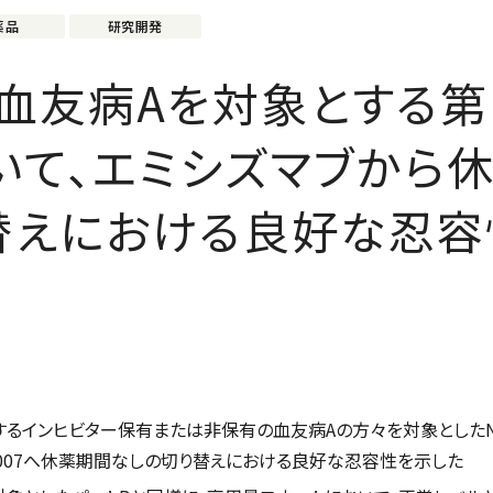
薬品
研究開発
7、血友病Aを対象とする第I
いて、エミシズマブから
替えにおける良好な忍容
対するインヒビター保有または非保有の血友病Aの方々を対象としたN
T007へ休薬期間なしの切り替えにおける良好な忍容性を示した